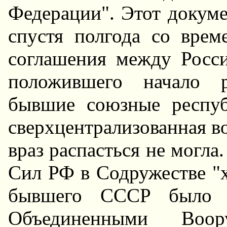
Федерации". Этот докуме
спустя полгода со врем
соглашения между Росси
положившего начало р
бывшие союзные респуб
сверхцентрализованная 
враз распасться не могл
Сил РФ в Содружестве "х
бывшего СССР было п
Объединенными Воо