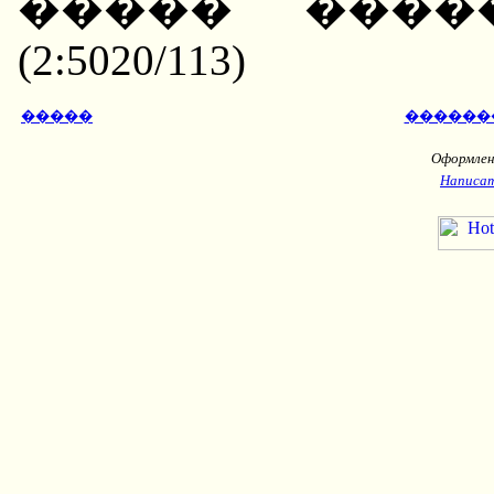
����� ����
(2:5020/113)
�����
������
Оформлени
Написат