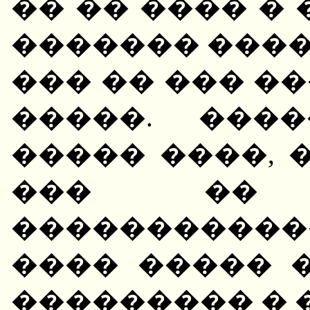
�� �� ���� �
������� ����
��� �� ��� �
�����. ���
����� ����, 
��� �� �
������������
���� ����� 
��������� � 