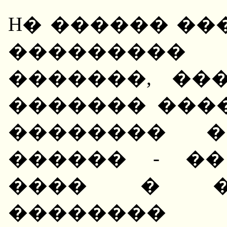
H� ������ ��
��������
�������, ��
������� ���
�������� �
������ - �
���� � ��
�������� �