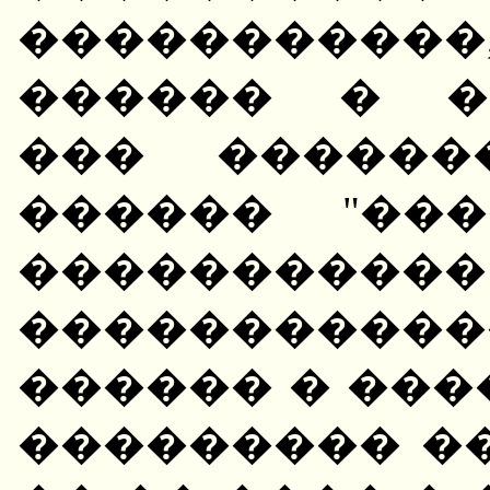
�����������
������ � �
��� ������
������ "���
�������
����������
������ � ����
��������� ��