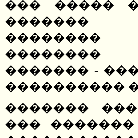
��� ����� 
������� 
��������
�������� 
������� - ��
���������� �
������� ���
��� �������