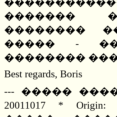
����������
������� �
�������� �
����� - ��
�������� ��
Best regards, Boris
--- ����� ����
20011017 * Orig