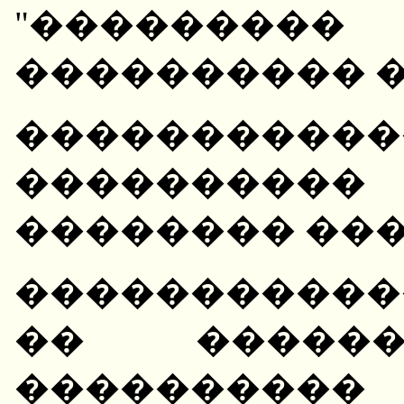
"������
���������� 
��������
���������
�������� ��
�����������
�� ������
��������