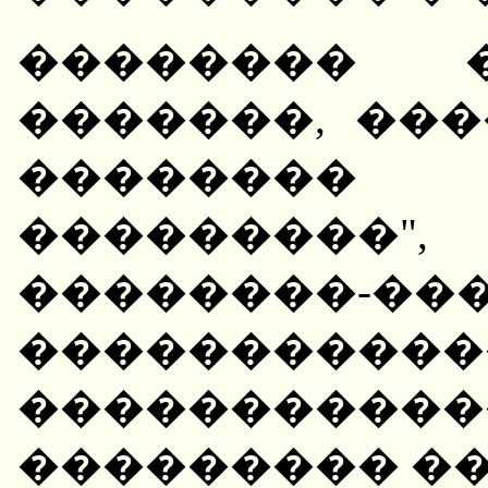
�������� �
�������, ��
�������� 
���������"
��������-��
����������
�������
��������� ��