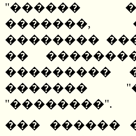
"������ �
�������, 
�������� ��
�� �������
��������� 
������� "
"��������".
��� ������ 