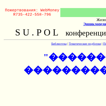
Пожертвования: WebMoney
R735-422-558-796
Жизнь
Энциклопеди
S U . P O L
конференци
Библиотека
|
Тематические подборки
|
П
"������
���������