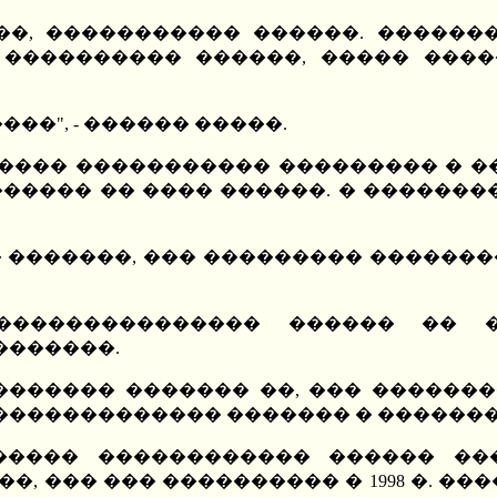
��, ����������� ������. ������
 ���������� ������, ����� ���
���", - ������ �����.
����� ����������� ��������� � �
������ �� ���� ������. � ������
 �������, ��� ��������� ��������
��������������� ������ �� 
�������.
������� ������� ��, ��� �������
 ������������� ������� � �������
����� ������������ ������ ��
, ��� ��� ���������� � 1998 �. �