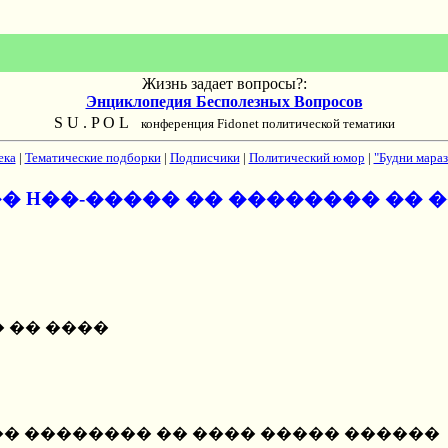
Жизнь задает вопросы?:
Энциклопедия Бесполезных Вопросов
S U . P O L
конференция Fidonet политической тематики
ека
|
Тематические подборки
|
Подписчики
|
Политический юмор
|
"Будни мараз
� H��-����� �� �������� �� 
� �� ����
-����� �� �������� �� ���� ����� ������