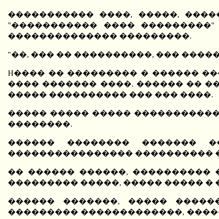
����������� ����, �����, ����
"����������� ���� ���������"
�������������� ���������.
"��, ��� �� ����������, ��� �����
H���� �� ��������� � ������ �
���� ������� ����. ������ �� �
����� ���������� ��� ��� ����.
����� ����� ����� �����������
��������.
������ �������� ������� �
���������������� ���������� 
�� ������ ������, ���������� 
��������� �����, ����� ����� �
������ �������, ����� �����
��������� �������������, ������