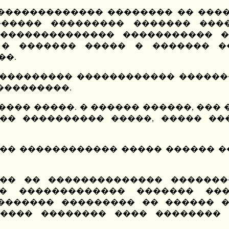
�������������� �������� �� ����
����� ��������� ������� ����
�������������� ����������� �
 � ������� ����� � ������� �
��.
���������� ������������ ������
���������.
����� �����. � ������ ������, ���
�� ���������� �����, ����� ���
��� ������������ ����� ������ �
�� �� �������������� �������
� ������������� ������� ��
�������� ��������� �� ������ 
���� �������� ���� �������� 