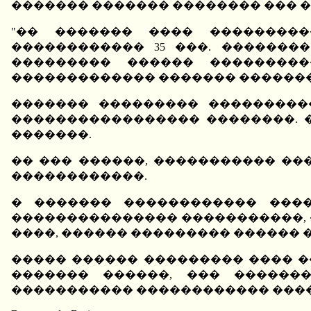
������� ������� �������� ��� 
"�� ������� ���� ���������
������������ 35 ���. �������
��������� ������ ��������
������������� ������� �������
������� ��������� ���������
����������������� ��������. 
�������.
�� ��� ������, ����������� �
������������.
� ������� ������������ ����
��������������� �����������, 
����, ������ ��������� ������ 
����� ������ ��������� ���� �
������� ������, ��� ������
����������� ������������ ���