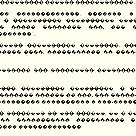
���������� ������ ������������.
�� �������������, ������� 
� � ���������� ���������� �����
�� ����� �������� ���, ��� 
������".
����� ���������� ��������, ��
����� ����, ����������� �� ����
�������� ��� ��������� ��������
��� ��������� ���������, � �
������� ������ �� ���, ��� �����
��������� ���������� � ���-�����
� �������� �� ��� ������, �� � �
��� ����������� ���������� 
���� �������������.