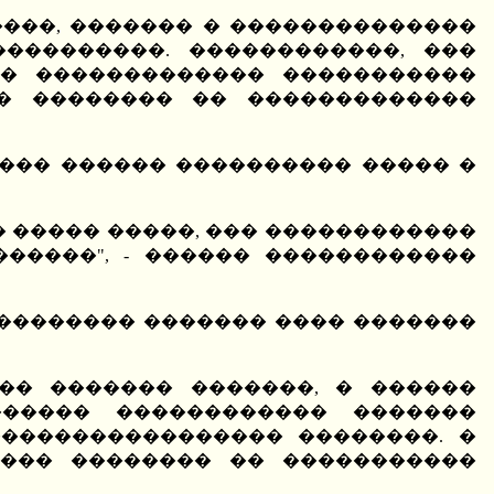
���, ������� � ��������������
���������. ������������, ���
� ������������� �����������
� �������� �� �������������
��� ������ ���������� ����� �
 � ����� �����, ��� ������������
�����", - ������ ������������
�������� ������� ���� �������
�� ������� �������, � ������
������ ������������ �������
����������������� ��������. �
��� �������� �� �����������