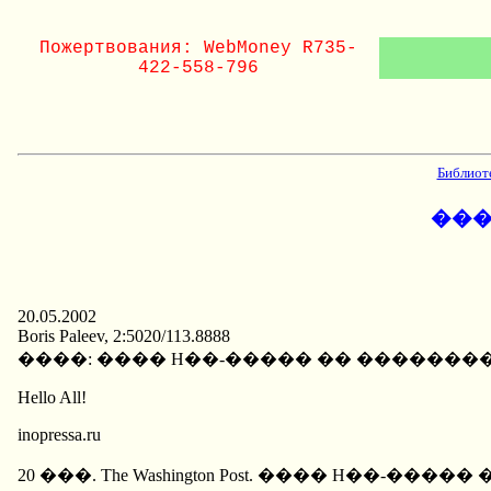
Пожертвования: WebMoney R735-
422-558-796
Библиот
���
20.05.2002
Boris Paleev, 2:5020/113.8888
����: ���� H��-����� �� �������
Hello All!
inopressa.ru
20 ���. The Washington Post. ���� H��