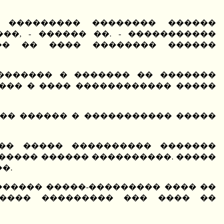
� ��������� �������� ������
�, - ������ ��. - �����������
�� �� ���� �������� ������
������� � ������� �� �������
��� � ���� ������������ �����
�� ������ � ����������� �����
�� ����� ���������� �������
����� ������ ����������. �����
�.
������ �����-��������� ���� ��
����� ��������� ��� ���� ��