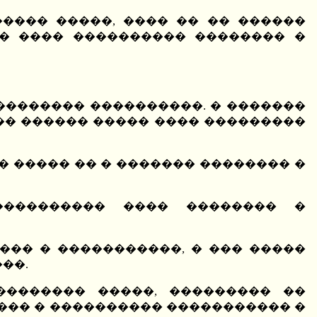
����� �����, ���� �� �� ������
�� ���� ���������� �������� �
�������� ����������. � �������
��� ������ ����� ���� ���������
 ����� �� � ������� �������� �
���������� ���� �������� �
��� � �����������, � ��� �����
��.
�������� �����, ��������� ��
����� � ���������� ����������� �