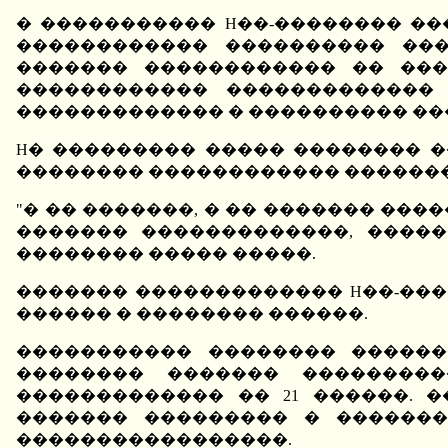
� ����������� H��-�������� �
������������ ���������� ���
������� ������������ �� ���
������������ �������������
������������� � ���������� ��
H� ��������� ����� �������� 
�������� ������������ ������
"� �� �������, � �� ������� ���
������� �������������, �����
�������� ����� �����.
������� ������������� H��-��
������ � �������� ������.
����������� �������� ������
�������� ������� ���������
������������� �� 21 ������. 
������� ��������� � �������
�����������������.