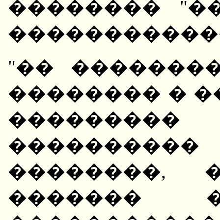
�������� "�
������������
"�� �������
�������� � �
��������
���������
��������, 
������� 