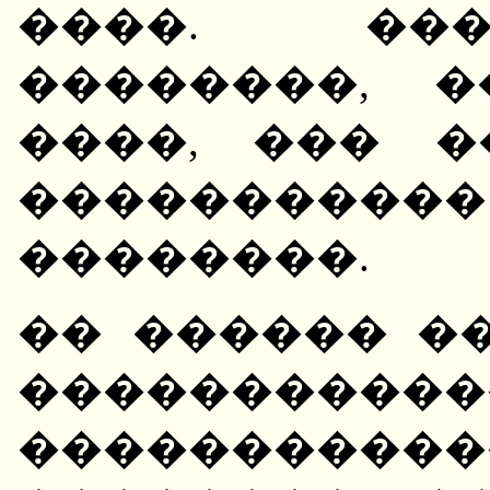
����. ���
��������, �
����, ��� 
����������
��������.
�� ������ �
�����������
����������