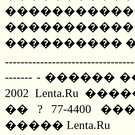
�����������
�������
���������� �
---------------------------------
------- - ������ ���:
2002 Lenta.Ru 
�� ? 77-4400 �
����� Lenta.Ru