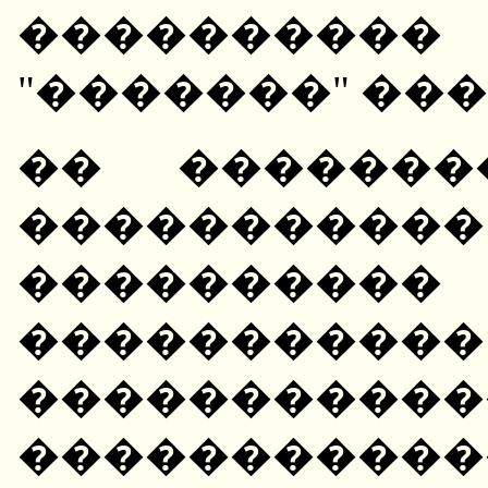
���������
"�������" ���
�� �������
����������
����������
�����
������
�����������