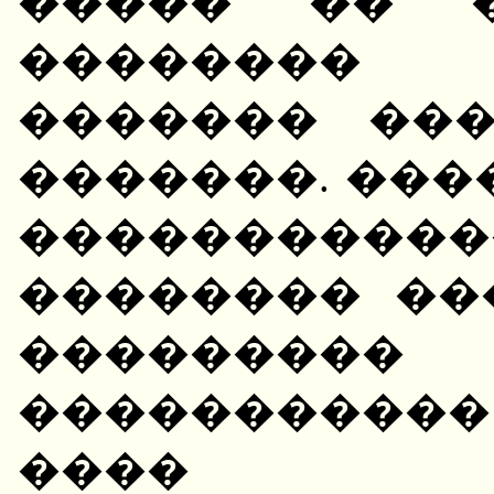
����� �� �
��������
������� ��
�������. ���
����������
�������� ��
��������� 
����������
���� �