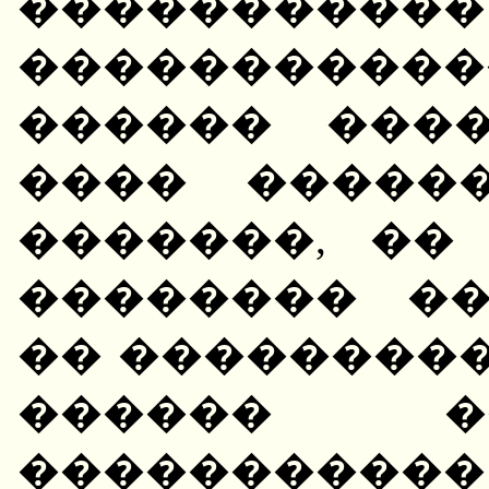
����������
����������
������ ������ (
���� �����
�������, ��
�������� �
�� ���������
������ �
����������