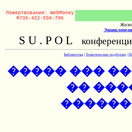
Пожертвования: WebMoney
R735-422-558-796
Жизнь
Энциклопеди
S U . P O L
конференци
Библиотека
|
Тематические подборки
|
П
����� ��� ��
�� ��
������