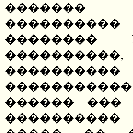
�������
���������� 
�������� Re
��������
��������
����������
������ ���
����������