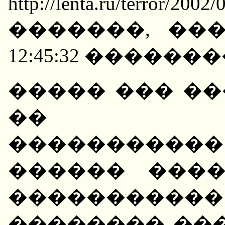
http://lenta.ru/terror/
�������, ��
12:45:32 ��������� 
����� ��� ��
�� ���
�����������
������ ������� 
��������
�������� ��