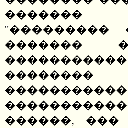
������� 
"��������� 
������� �
�����������
�������
�����
�����������
������, ���