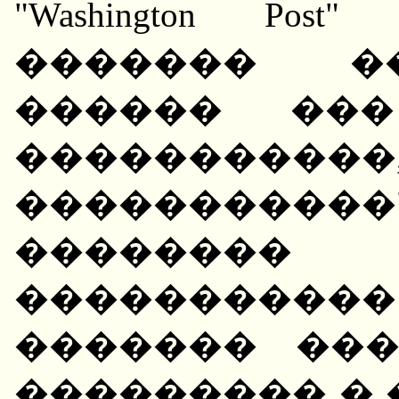
"Washington Po
������� �
������ ���
������
���������
��������
�����������
������� ��
��������� � 