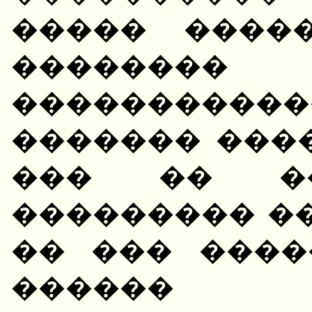
����� ����
�������� "Wa
����������
������� ���
��� �� ��
��������� �
�� ��� ����
������