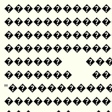
������������
���������
�����������
���������
������ ��
������� ��
"�����
�����������