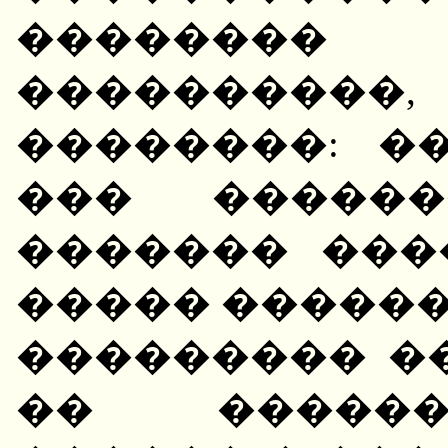
�������
��������
��������: �
��� ������
������� ���
����� ������
��������� �
�� ������