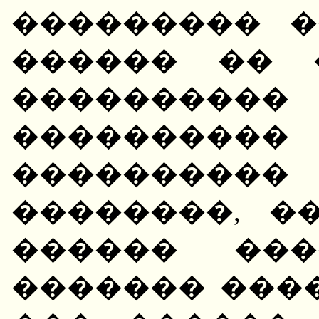
��������� �
������ �� 
����������
���������� 
���������� "
��������, �
������ ���
������� ����