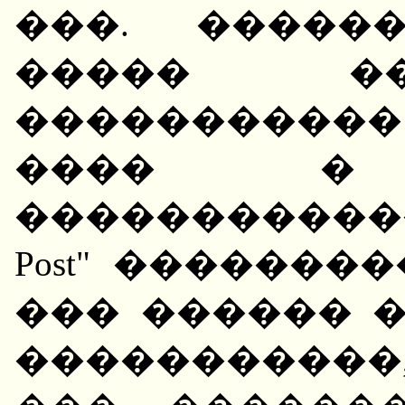
���. �����
����� ��
����������
���� � 
������������� 
Post" �������
��� ������ 
�����������,