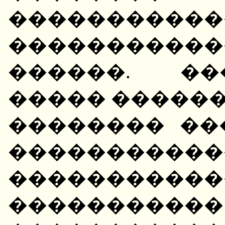
�����������
����������
������. ��
����� ������
�������� ��
���������
�����������
����������