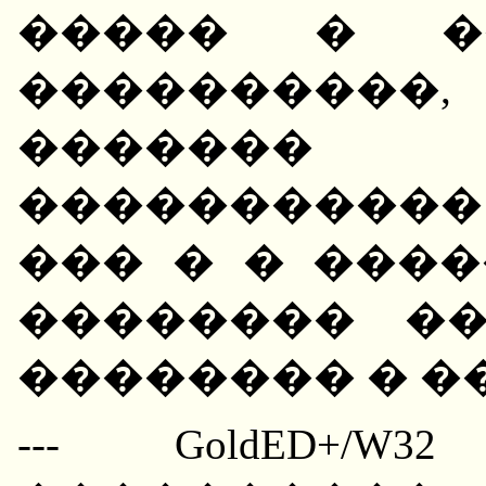
����� � ��
����������,
������� 
�����������
��� � � ���
�������� �
�������� � �
--- GoldED+/W32