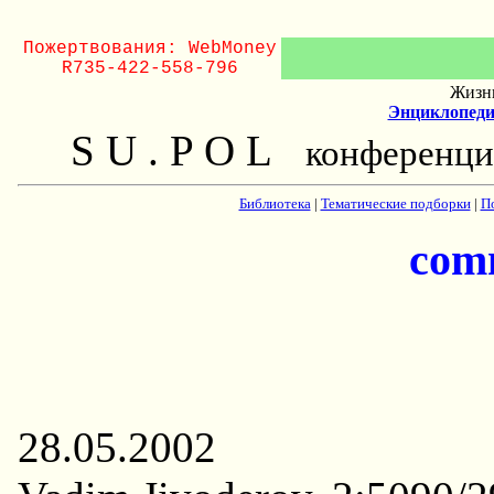
Пожертвования: WebMoney
R735-422-558-796
Жизнь
Энциклопеди
S U . P O L
конференци
Библиотека
|
Тематические подборки
|
П
com
28.05.2002