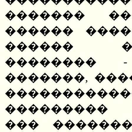
������� ��
������ ����
������ �
�������� 
�������, ��
���������
��������� 
��� ������