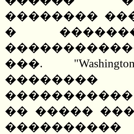
�������� ��
� ������
�����������
���. "Washing
�������� 
����������
�� ����� ��
����������