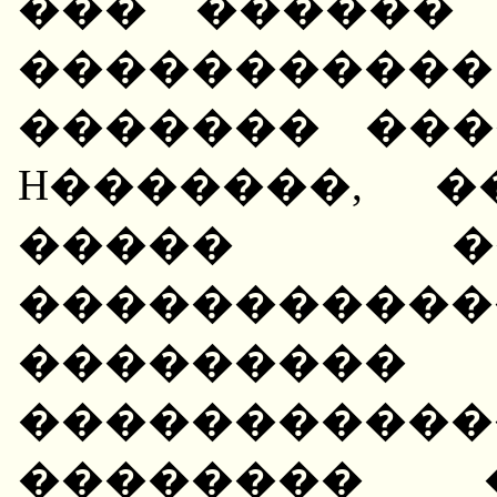
��� ������
�����������
������� ���
H�������, 
����� �
����������
������
���������
��������