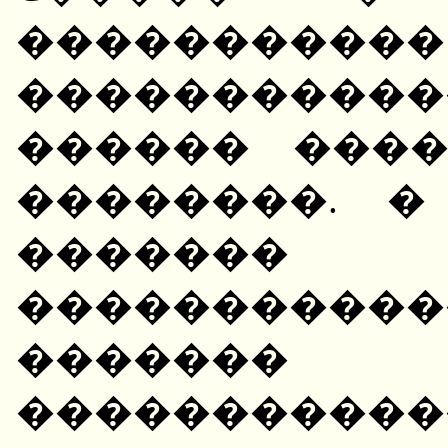
�����
���������
������ ���
��������. 
�����
���������
������
����������