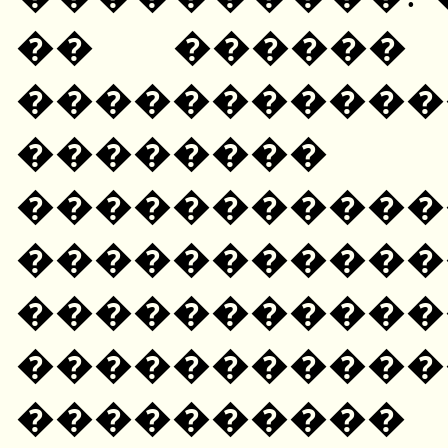
�� ������ 
���������
��������
�����������
�����������
����������
�����������
���������