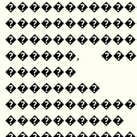
����������
���������
����������
������, ����� 
������ �
��������
����������
����������
����������