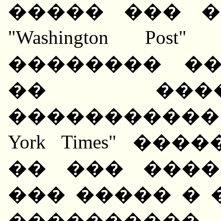
����� ��� �
"Washington Po
�������� �
�� ���
����������� 
York Times" �
�� ��� ����
��� ����� � 
����������