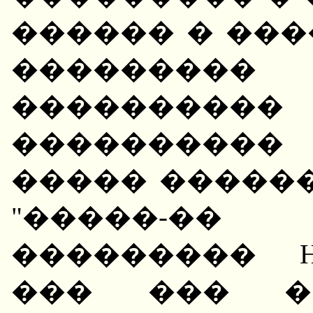
������ � ��
���������
����������
����������
����� �����
"�����-��
��������� 
��� ��� �