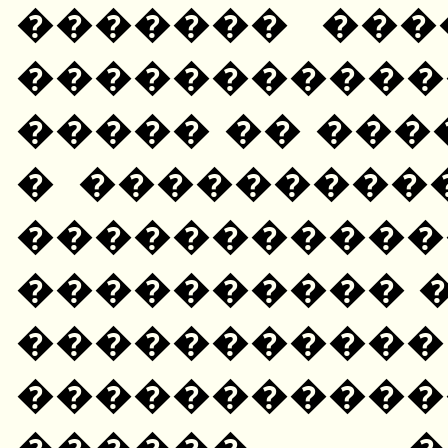
������� ���
���������
����� �� ���
� ���������
����������
���������� 
���������
������������
������ �