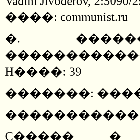
Vadim Jivoderov, 2:5090/2
����: communist.ru
�. �����
���������
H����: 39
�������: ���
������������: 2
C����� �