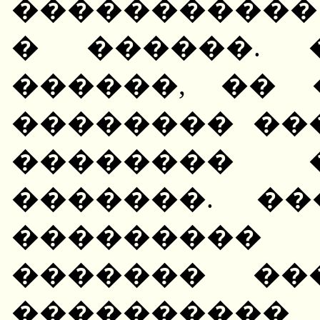
�����������
� ������. 
������, �� 
�������� ��
�������� 
�������. �
���������
������� ��
����������