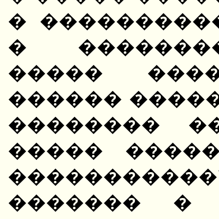
� ���������
� �������
����� �����
������ �����
�������� �
����� ����
�����������
������� � 