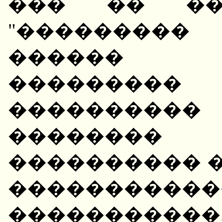
��� �� ��
"��������
������ 
���������
����������
��������
���������� 
�����������
�����������.