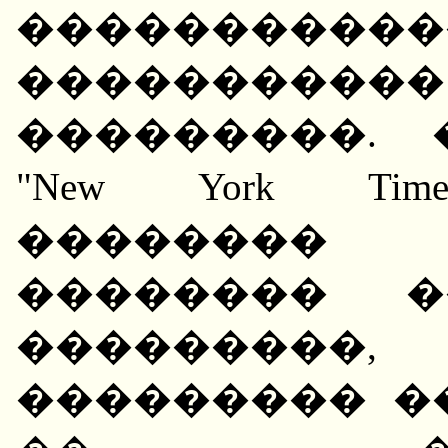
���������
����������
���������. 
"New York Ti
��������
�������� �
��������
��������� �