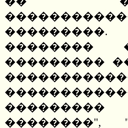
�� ����
���������
���������
�������� 
��������� �
�����������
��������
���������
��������",