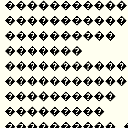
�����������
�����������
��������
�����
��������
��������
��������
��������
����������. 