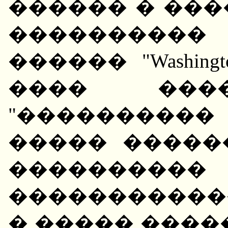
������ � ���
����������
������ "Washing
���� ����
"���������
����� �����
�������
�����������
� ����� ����