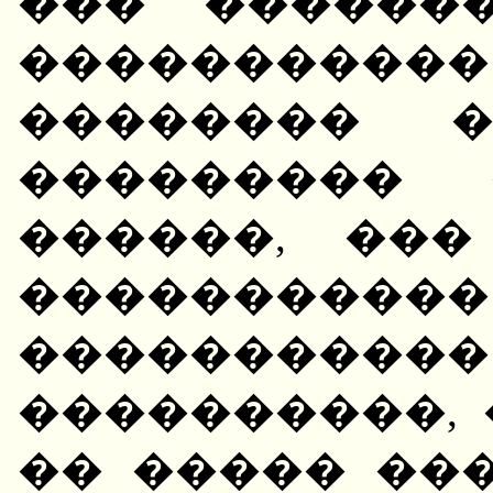
��� ������
�����������
�������� 
��������� 
������, ��
���������
����������
����������, 
�� ����� ��