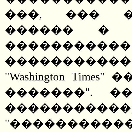
���, ��� �
������ � 
�����������
����������
"Washington Tim
�������". �
����������
"���������