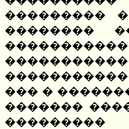
��������� �
�������� �
�����������
�����������
�����������
��� � ������
������� ����
��������