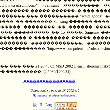
/www.samsung.com/" »Samsung �����
������ ����� ������, � ��� ����� 
���� ��� ���������� "white goods"
��, �� ������� Samsung ������ ���
������ �������� �� ������ ����
����� ��������� �� 15 ����. Samsun
������� � ��������� ����� �����
������� �������������, �����
»������� �������� "http://www.compulenta.ru/su
20:45:03 MSD 2002 E-mail: sheremetinsky@kaluga.
�� ���������! (2:5030/1400.34)
��������� �������
Оформление и дизайн: IK, 2002 год
Написать на адрес вебмастера