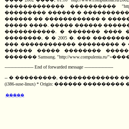
������������� ���������� "http:/
��������� ������ � ���������� �
������ �� ������������ � �������
����� ����. ����� ������ �������
�����������. � ������� ���� 
��������, � � 2005 �. ��� ������
��� ������������ ��������� � 
������ ����� �������� �����
������� Samsung. "http://www.compulenta.ru/"
-------------------- End of forwarded message --------------------
-- � ���������, ������������� ���� ��� ��� 21 
(i386-suse-linux) * Origin: ������ ��������� 
�����