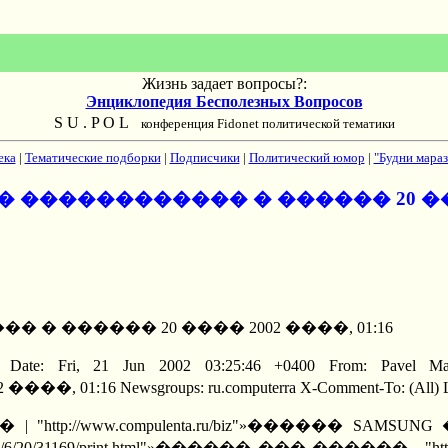
Жизнь задает вопросы?:
Энциклопедия Бесполезных Вопросов
S U . P O L
конференция Fidonet политической тематики
ека
|
Тематические подборки
|
Подписчики
|
Политический юмор
|
"Будни мараз
�� ������������ � ������ 20 ����
 � ������ 20 ���� 2002 ����, 01:16
-------------- Date: Fri, 21 Jun 2002 03:25:46 +0400 From:
Newsgroups: ru.computerra X-Comment-To: (All) Lin
"»����� ��� | "http://www.compulenta.ru/biz"»
02/6/20/31169/print.html"»������ ��� ������ - "http:/