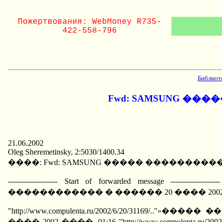
Пожертвования: WebMoney R735-
422-558-796
Библиот
Fwd: SAMSUNG ���
21.06.2002
Oleg Sheremetinsky, 2:5030/1400.34
����: Fwd: SAMSUNG ����� ������������
-------------------- Start of forwarded message ------
������������ � ������ 20 ���� 2002 ����, 01:16 
"http://www.compulenta.ru/2002/6/20/31169/..
���� 2002 ����, 01:16 "http://www.compulenta.ru/20