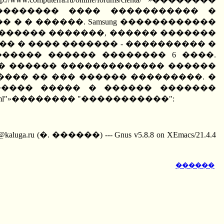
���� ��������� ���� ����������� �
� � ������. Samsung ������������
, ������� �������, ������ �������
��� � ���� ������� - ���������� �
����� ������ �������� 6 ����.
g ��� ������ ������������� ������
��� �� ��� ������ ���������. �
����� ����� � ������ �������
bscribe.html"»�������� "�����������":
ru (�. ������) --- Gnus v5.8.8 on XEmacs/21.4.4
������