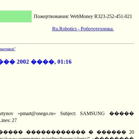
Пожертвования: WebMoney R323-252-451-021
Ru.Robotics - Робототехника.
матиков"
 2002 ����, 01:16
 Pavel Martynov «pmart@onego.ru» Subject: SAMSUNG �����
es: 27
������ SAMSUNG ����� ������������ � ������ 20
/www.computerra.ru/online/forums/clenta/" »��������