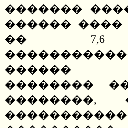
������� ���
������ ����
�� 7,6 �
����������
������ �
�������� ��
��������, 
����������