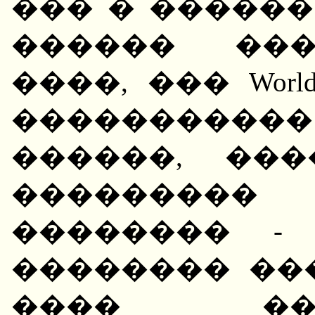
��� � ������
������ ���
����, ��� Wor
����������
������, ��
���������
�������� - 
�������� ��
���� ��