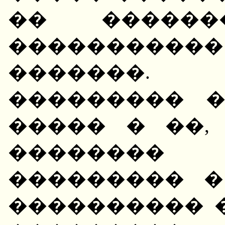
�� �����
�����������
�������.
��������� 
����� � ��,
��������
��������� �
���������� 