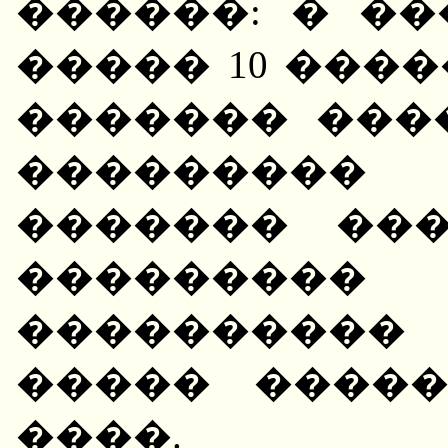
������: � �
����� 10 ���
������� ���
��������� 
������� ���
������
���������
����� ����
����.