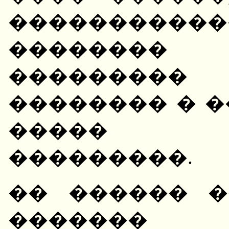
����������
�������� 
���������
�������� � 
����� ��
���������.
�� ������ �
�������