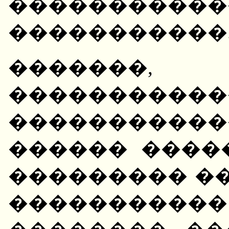
�����������
�����������
�������,
���������
������������
������ ����
��������� ��
��������