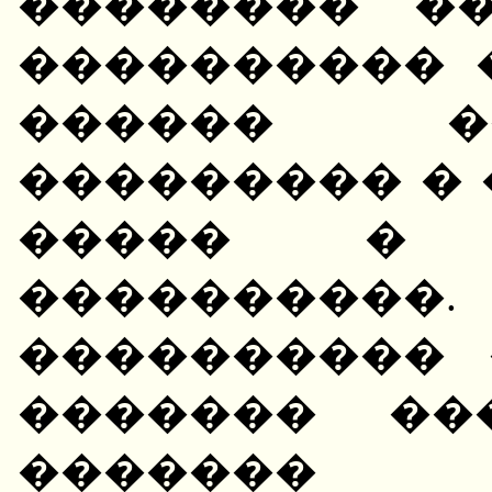
�������� �
���������� 
������ �
��������� � 
����� � 
���������
���������� 
������� ��
������� 