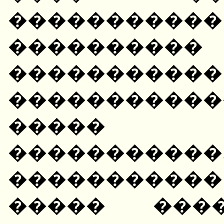
����������
�������
���������
����������
����� 
����������
����������� 
����� ���