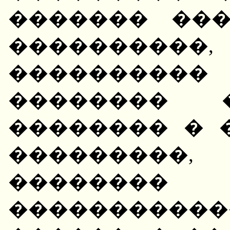
������� ��
���������
����������
�������� 
�������� � 
���������,
������
�����������