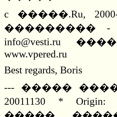
c �����.Ru, 200
��������� - ���
info@vesti.ru 
www.vpered.ru
Best regards, Boris
--- ����� ����
20011130 * Orig
����� ����