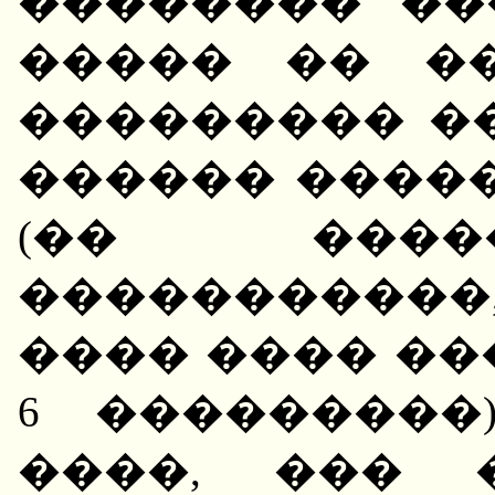
�������� ��
����� �� ��
��������� �
������ ����
(�� ����
�����������
���� ���� ��
6 ���������
����, ��� 