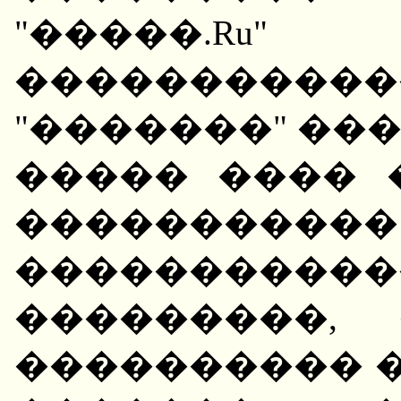
"�����.R
����������
"�������" ���
����� ���� 
����������
�����������
���������,
���������� �