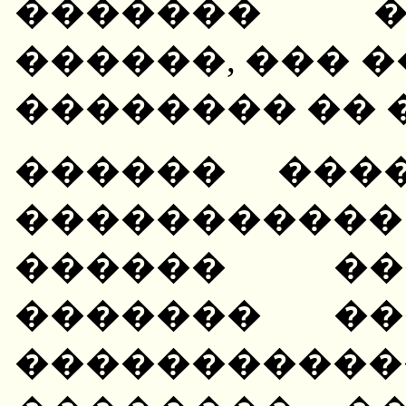
������� �
������, ��� 
�������� �� 
������ ���
����������
������ ��
������� ��
��������