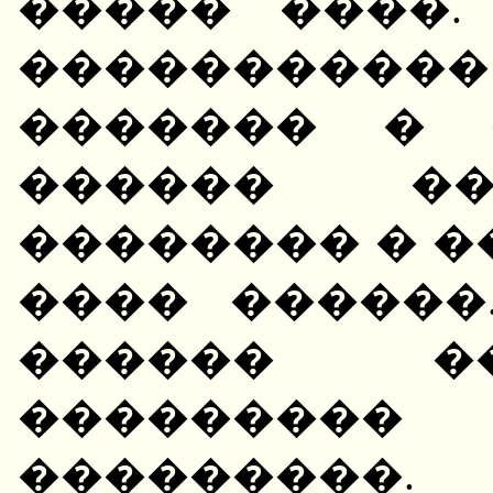
����� ����.
�����������
������� � 
������ ��
�������� � �
���� ������
������ �
���������
���������