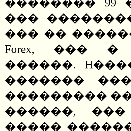
�������� 99 
��� �������
��� �� ����
Forex, ��� 
������. H��
������� ��
��������� ��
������, ��
����� �����