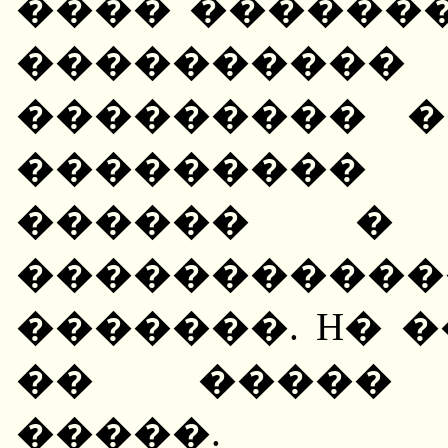
���� ������
���������
��������� �
���������
������ � 
���������
�������. H� 
�� ����� 
�����.