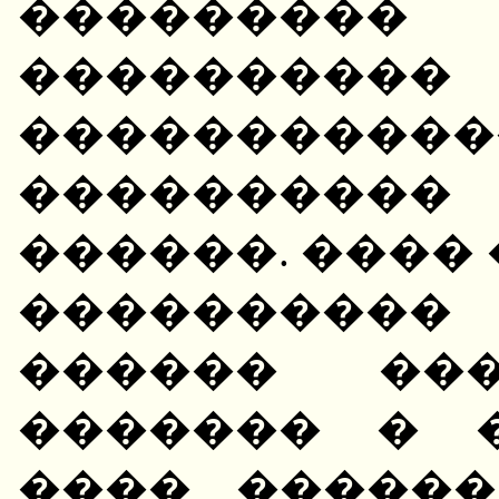
��������� 
������
���������
����������
������. ����
����������
������ ���
������� � 
���� ������