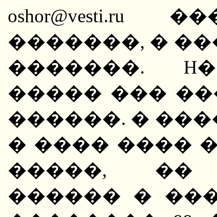
oshor@vesti.
�������, � �
�������. H
����� ��� �
������. � ��
� ���� ���� 
�����, �� 
������ � ���