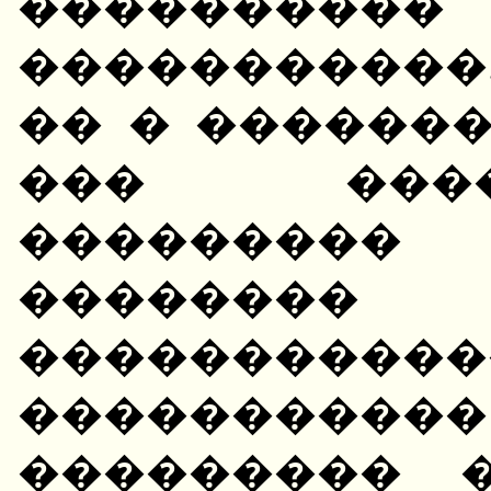
�������
�����������.
�� � ������
��� ���
�������
������
����������
����������
��������� 