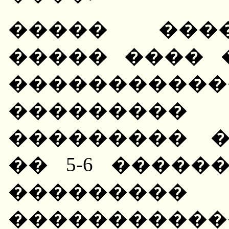
����� ����
����� ���� 
��������
�������
��������� 
�� 5-6 �����
�������
����������