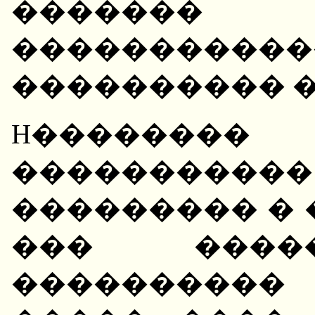
������
����������
���������� �
H������
��������
��������� � 
��� ����
����������