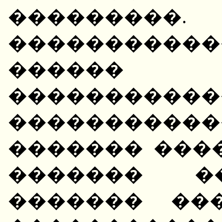
���������.
�����������
�����
�������
����������
������� ���
������� �
������� ��