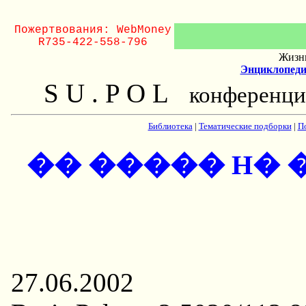
Пожертвования: WebMoney
R735-422-558-796
Жизнь
Энциклопеди
S U . P O L
конференци
Библиотека
|
Тематические подборки
|
П
�� ����� H�
27.06.2002