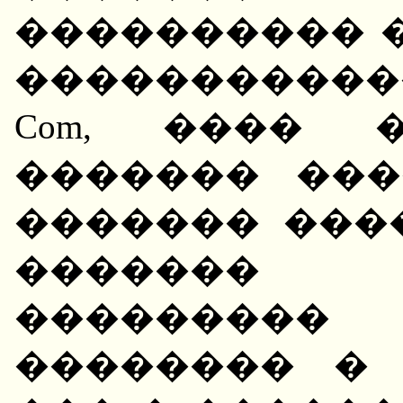
���������� 
������������
Com, ���� 
������� ���
������� ���
�������
��������� 
�������� �