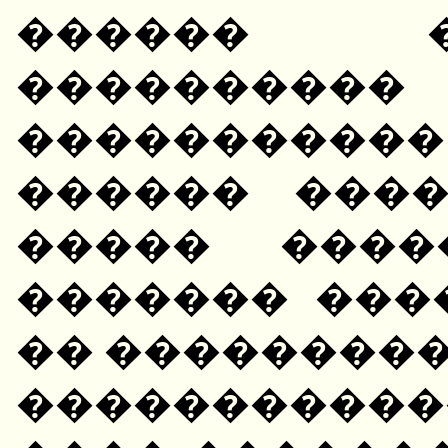
������ �
��������
�����������
������ ����
����� ����
������� ���
�� ���������
�����������