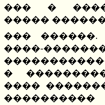
��� � ����
����� ������
��� ������.
����-�������� (
����������
� ��������
���� ������
��������