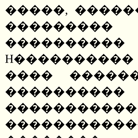
�����, ����
��������
��������
H����������
���� �����
�������
�����������
�����������