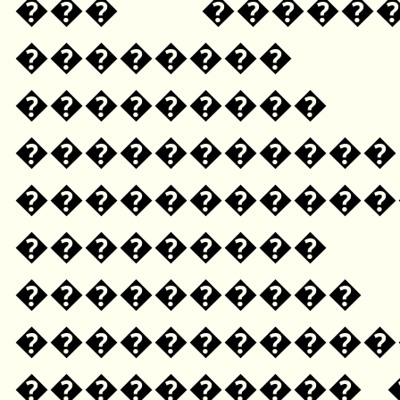
��� �����
��������
��������
���������
����������
��������
����������
�����������
���������� 