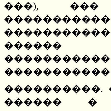
���), ��
�����������
����������
������
�����������
�����������
����������. 
������ � 