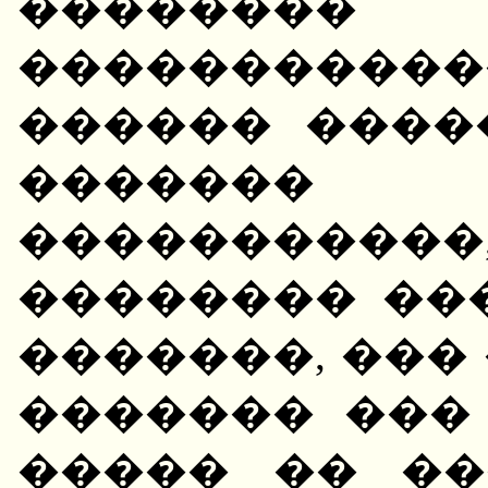
��������
����������
������ ����
�������
���������
�������� ��
�������, ��� 
������� ���
����� �� ��