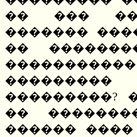
�� ��� ��
������� ���
�� �������
�������
�������
���������? 
�� �������
������ ����