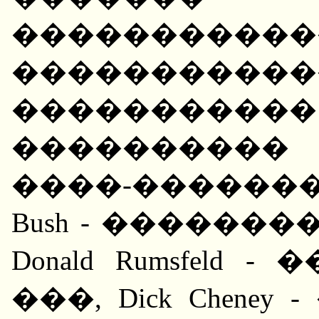
�����������
�������
������
����������
����-���������
Bush - ������
Donald Rumsfeld
���, Dick Chene