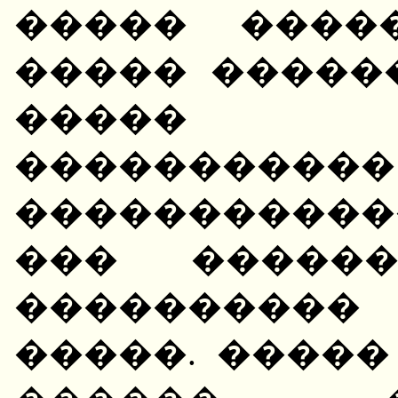
����� ����
����� �����
����� �
�����������
����������
��� �����
����������
�����. �����