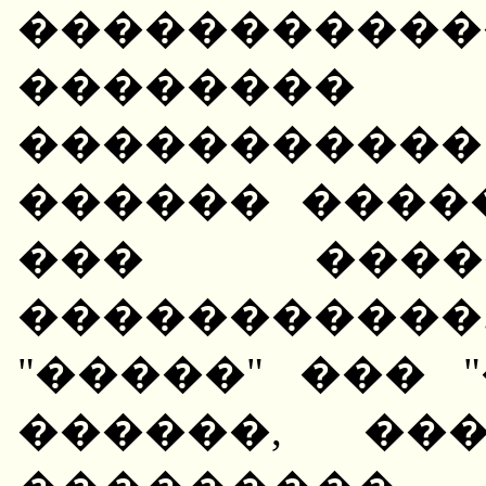
�����������
�������
����������
������ ����
��� ����
���������
"�����" ��� 
������, ��