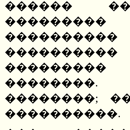
������ ��
��������� 
����������
����������
��������
��������
��������; �
����������.