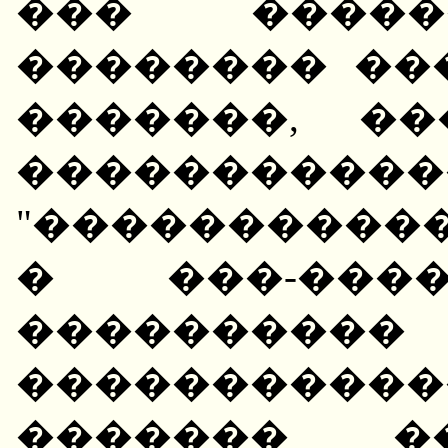
��� �����
�������� ��
�������, �
�����������
"������������
� ���-����
�������
����������
������� �