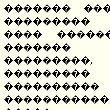
������� ��
��������� 
���� ������ (
�������
���������,
��������� 
����������
����������