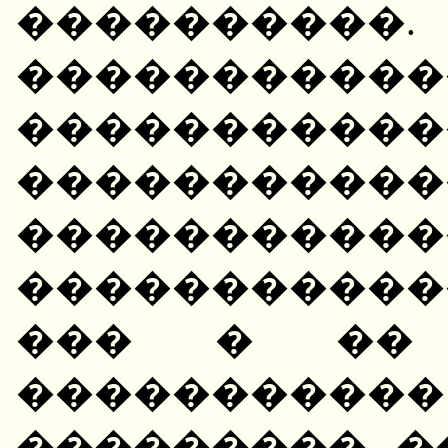
��������
�����������
�����������
�����������
�����������
�����������
��� � �� 
���������
��������� �