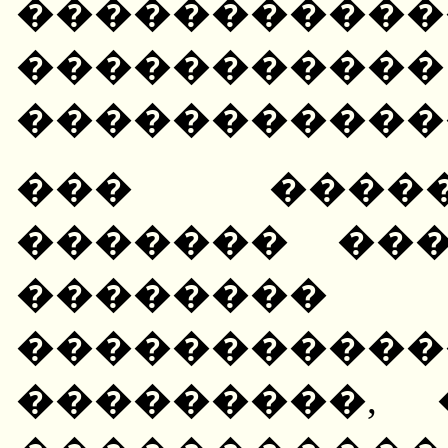
���������
�����������
�����������
��� �����
������� ���
��������
�����������
���������,