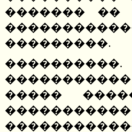
������� ��
�����������
���������.
����������
����������
����� ����
�����
����������