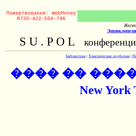
Пожертвования: WebMoney
R735-422-558-796
Жизнь
Энциклопеди
S U . P O L
конференци
Библиотека
|
Тематические подборки
|
П
���� �� ������
New York