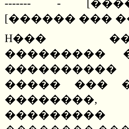
------- - [�
[������ ��� �
H��� ����
��������� 
����������
����� ��� 
��������,
�������