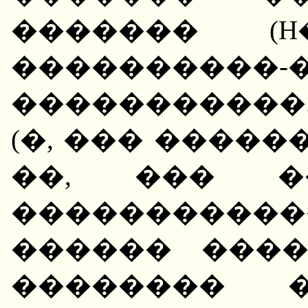
������� (
��������
�����������.
(�, ��� �����
��, ��� �
����������
������ ���
�������� �