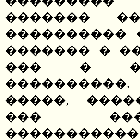
��������
������� ��
���������� 
������� � �
��� � ��
����������
�����, ����
��� ���
�����������