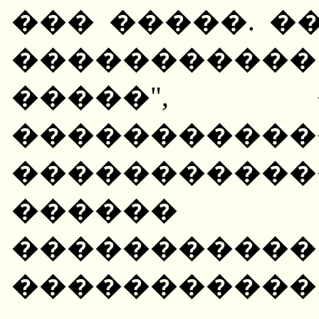
��� �����. �
���������
�����",
�����������
����������
������
�����������
�����������