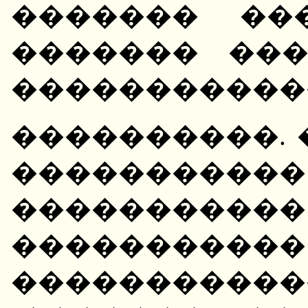
������� ��
������� ��
�����������
����������. 
�����������
����������
��������
����������