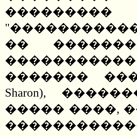
�������
"����������
�� �������
���������
������� ����
Sharon), ���
����� ����, 
�����������