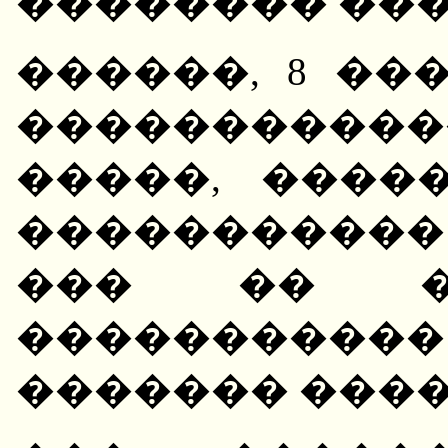
�������� ��
������, 8 ���
�����������
�����, ����
�����������
��� �� ��
���������
������� ����