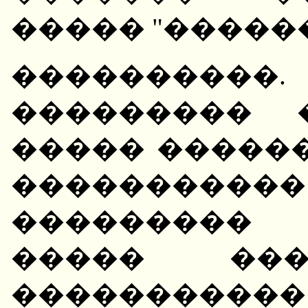
����� "������
��������
��������� 
����� �����
���������
���������
����� ���
����������