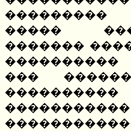
��������� 
����� ��
������� ���
����������
��� ������
������
������
����������