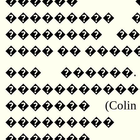
������ 
��������� 
�������� �
���� �� ����
��� ������
��������
������� (Colin
���������
�����