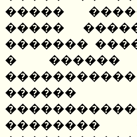
����� �����
����� ����
������� ���
� ������ 
����������
������
�������
�������� 