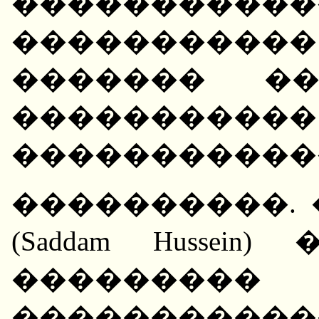
���������
���������
������� �
�����������
�����������
����������.
(Saddam Husse
���������
�����������