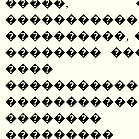
�����, 
��������
����������, 
�������� ��
���� 
����������
�����������
��������
��������