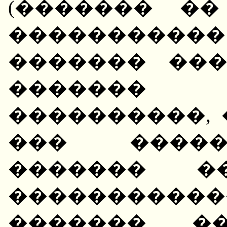
(������� ��
����������� 
������� ��
�������
����������,
��� �����
������� ��
�����������
������� ��