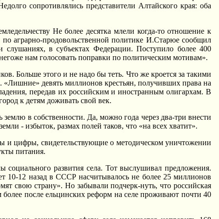
едолго сопротивлялись представители Алтайского края: оба
мледельчеству Hе более десятка млели когда-то отношение к
та по аграрно-продовольственной политике И.Старюе сообщил
 и слушаниях, в субъектах Федерации. Поступило более 400
 негоже нам голосовать поправки по политическим мотивам».
в. Больше этого и не надо бы теть. Что же кроется за такими
. «Лишние» девять миллионов крестьян, получивших права на
ладения, передав их российским и иностранным олигархам. В
город к детям доживать свой век.
 землю в собственности. Да, можно года через два-три внести
емли - избыток, размах полей таков, что «на всех хватит».
кты и цифры, свидетельствующие о методическом уничтожении
укты питания.
ы социального развития села. Тот выслушивал предложения.
ет 10-12 назад в СССР насчитывалось не более 25 миллионов
мят свою страну». Hо забывали подчерк-нуть, что российская
м более после ельцинских реформ на селе проживают почти 40