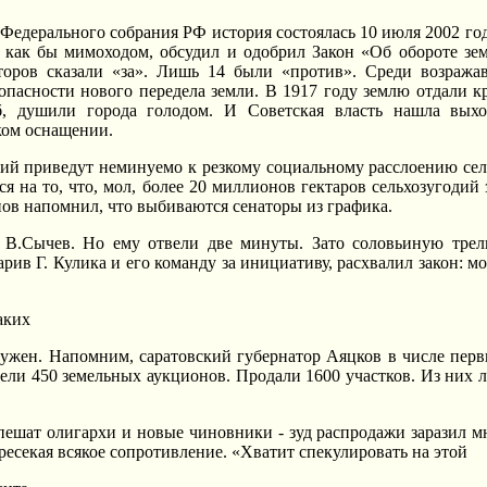
ля Федерального собрания РФ история состоялась 10 июля 2002 г
а, как бы мимоходом, обсудил и одобрил Закон «Об обороте зем
торов сказали «за». Лишь 14 были «против». Среди возража
пасности нового передела земли. В 1917 году землю отдали кре
б, душили города голодом. И Советская власть нашла выхо
ком оснащении.
ий приведут неминуемо к резкому социальному расслоению сел
я на то, что, мол, более 20 миллионов гектаров сельхозугодий 
в напомнил, что выбиваются сенаторы из графика.
й В.Сычев. Hо ему отвели две минуты. Зато соловьиную т
рив Г. Кулика и его команду за инициативу, расхвалил закон: 
аких
 нужен. Hапомним, саратовский губернатор Аяцков в числе пер
овели 450 земельных аукционов. Продали 1600 участков. Из них 
 спешат олигархи и новые чиновники - зуд распродажи заразил 
ресекая всякое сопротивление. «Хватит спекулировать на этой