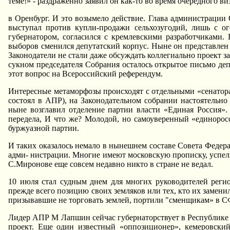
теме!» - раздраженно заявил он как-то во время очередного ви
в Оренбург. И это возымело действие. Глава администрации
выступал против купли-продажи сельхозугодий, лишь с о
губернатором, согласился с кремлевскими разработчиками.
выборов сменился депутатский корпус. Hыне он представлен
Законодатели не стали даже обсуждать коллегиально проект 
сукном председателя Собрания осталось открытое письмо де
этот вопрос на Всероссийский референдум.
Интересные метаморфозы происходят с отдельными «сенатор
состоял в АПР), на Законодательном собрании настоятельно
ныне возглавил отделение партии власти «Единая Россия».
передела, И что же? Молодой, но самоуверенный «единоросс
буржуазной партии.
И таких оказалось немало в нынешнем составе Совета Федера
адми- нистрации. Многие имеют московскую прописку, успел
С.Миронове еще совсем недавно никто в стране не ведал.
10 июля стал судным днем для многих руководителей регио
прежде всего позицию своих земляков или тех, кто их замен
призывавшие не торговать землей, портили "сменщикам» в СФ
Лидер АПР М Лапшин сейчас губернаторствует в Республике А
проект. Еще один известный «оппозиционер», кемеровски