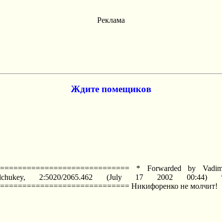
Реклама
Ждите помещиков
============================ * Forwarded by Vadim 
ulchukey, 2:5020/2065.462 (July 17 2002 00
============================ Hикифоренко не молчит!