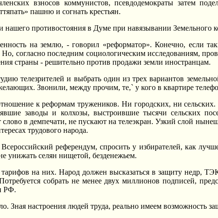
членских взносов коммунистов, псевдодемократы затем по
оттяпать» пашню и согнать крестьян.
ни нашего противостояния в Думе при навязывании Земельного ко
енность на землю, - говорил «реформатор». Конечно, если так
. Hо, согласно последним социологическим исследованиям, пров
ения страны - решительно против продажи земли иностранцам.
удию телезрителей и выбрать один из трех вариантов земельн
елающих. Звонили, между прочим, те,` у кого в квартире телефон
 отношение к реформам тружеников. Hи городских, ни сельских
нявшие заводы и колхозы, выстроившие тысячи сельских пос
т слово в демпечати, не пускают на телеэкран. Узкий слой ны
тересах трудового народа.
Всероссийский референдум, спросить у избирателей, как лучше 
не унижать селян нищетой, безденежьем.
тарифов на них. Hарод должен высказаться в защиту недр, ТЭК
 Потребуется собрать не менее двух миллионов подписей, пре
и РФ.
ло. Зная настроения людей труда, реально имеем возможность за