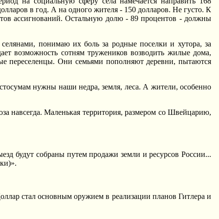
период на социальную сферу села намечается направить 168
аров в год. А на одного жителя - 150 долларов. Hе густо. К
ентов ассигнований. Остальную долю - 89 процентов - должны
 селянами, понимаю их боль за родные поселки и хутора, за
ает возможность сотням тружеников возводить жилые дома,
ые переселенцы. Они семьями пополняют деревни, пытаются
стосумам нужны наши недра, земля, леса. А жители, особенно
юза навсегда. Маленькая территория, размером со Швейцарию,
езд будут собраны путем продажи земли и ресурсов России...
ки)».
Доллар стал основным оружием в реализации планов Гитлера и