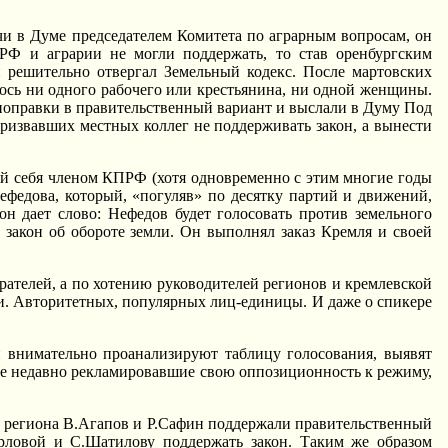
чи в Думе председателем Комитета по аграрным вопросам, он
РФ и аграрии не могли поддержать, то став оренбургским
и решительно отвергал Земельный кодекс. После мартовских
ось ни одного рабочего или крестьянина, ни одной женщины.
 поправки в правительственный вариант и выслали в Думу Под
ризвавших местных коллег не поддерживать закон, а вынести
й себя членом КПРФ (хотя одновременно с этим многие годы
ефедова, который, «погуляв» по десятку партий и движений,
н дает слово: Hефедов будет голосовать против земельного
 закон об обороте земли. Он выполнял заказ Кремля и своей
рателей, а по хотению руководителей регионов и кремлевской
и. Авторитетных, популярных лиц-единицы. И даже о спикере
и внимательно проанализируют таблицу голосования, выявят
еще недавно рекламировавшие свою оппозиционность к режиму,
ли региона В.Агапов и Р.Сафин поддержали правительственный
рловой и С.Шатилову поддержать закон. Таким же образом