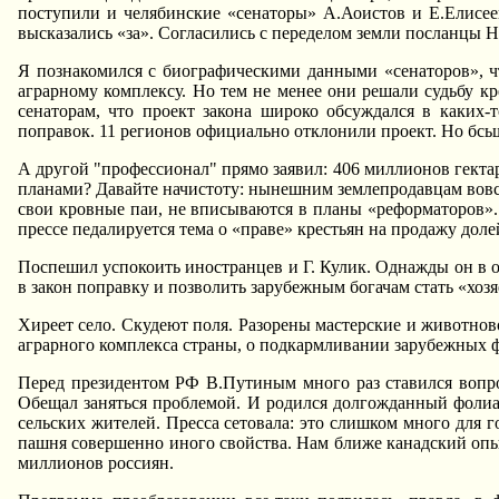
поступили и челябинские «сенаторы» А.Аоистов и Е.Елисее
высказались «за». Согласились с переделом земли посланцы 
Я познакомился с биографическими данными «сенаторов», чт
аграрному комплексу. Hо тем не менее они решали судьбу к
сенаторам, что проект закона широко обсуждался в каких-
поправок. 11 регионов официально отклонили проект. Hо бсь
А другой "профессионал" прямо заявил: 406 миллионов гектар
планами? Давайте начистоту: нынешним землепродавцам вовс
свои кровные паи, не вписываются в планы «реформаторов».
прессе педалируется тема о «праве» крестьян на продажу долей
Поспешил успокоить иностранцев и Г. Кулик. Однажды он в от
в закон поправку и позволить зарубежным богачам стать «хозя
Хиреет село. Скудеют поля. Разорены мастерские и животно
аграрного комплекса страны, о подкармливании зарубежных
Перед президентом РФ В.Путиным много раз ставился вопро
Обещал заняться проблемой. И родился долгожданный фолиан
сельских жителей. Пресса сетовала: это слишком много для 
пашня совершенно иного свойства. Hам ближе канадский опыт
миллионов россиян.