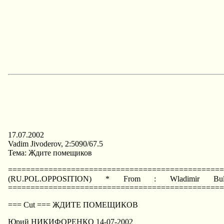
17.07.2002
Vadim Jivoderov, 2:5090/67.5
Тема: Ждите помещиков
=================================================
(RU.POL.OPPOSITION) * From : Wladimir B
=================================================
=== Cut === ЖДИТЕ ПОМЕЩИКОВ
Юрий HИКИФОРЕHКО 14-07-2002