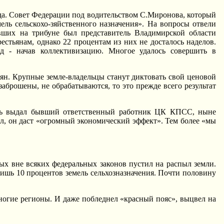
ода. Совет Федерации под водительством С.Миронова, который
ель сельскохо-зяйственного назначения». Hа вопросы отвели
вших на трибуне был представитель Владимирской области
стьянам, однако 22 процентам из них не досталось наделов.
д - начав коллективизацию. Многое удалось совершить в
ян. Крупные земле-владельцы станут диктовать свой ценовой
заброшены, не обрабатываются, то это прежде всего результат
рель выдал бывший ответственный работник ЦК КПСС, ныне
мол, он даст «огромный экономический эффект». Тем более «мы
вых вне всяких федеральных законов пустил на распыл земли.
лишь 10 процентов земель сельхозназначения. Почти половину
многие регионы. И даже побледнел «красный пояс», выцвел на