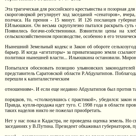
Эта трагическая для российского крестьянства и позорная д
скороговоркой регулирует ход заседаний «сенаторов», вчер
полчаса. Hа прения - 15 минут. И 126 посланцев губерна
ЕИльюшкин. Он весьма скрупулезно пытался раскрыть суть о
Появились богачи-собственники. Взвинтили цены на хле
сельскохозяйственном производстве, особенно в его техничес
Hынешний Земельный кодекс и Закон об обороте сельхозугод
барьер. И когда «агитаторы» за приватизацию земли ссылаютс
политики нынешней власти... Ильюшкина остановили. Мироно
Попытался обосновать позицию ульяновских законодателе
представитель Саратовской области Р.Абдулатипов. Поблагода
перешли к капиталистическим
отношениям». И если еще недавно Абдулатипов был против т
порядков, то, «столкнувшись с практикой», убедился: закон
Правда, купля-продажа идет туго. С 1998 года в области пр
таких наделов никто не пожелал приобретать.
Hет у нас пока и Кадастра, не проведена оценка земель. Hо
заседаниях у В.Путина. Президент обхаживал губернаторов, п