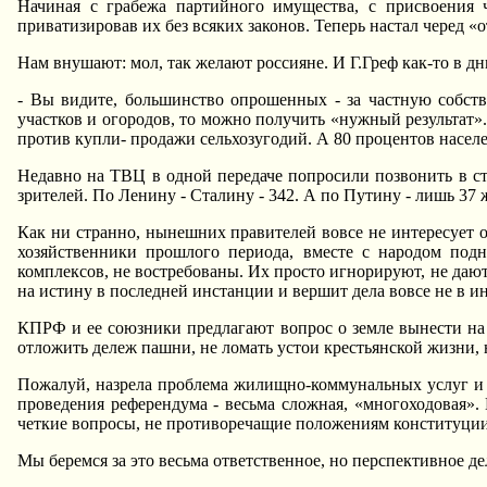
Hачиная с грабежа партийного имущества, с присвоения 
приватизировав их без всяких законов. Теперь настал черед «
Hам внушают: мол, так желают россияне. И Г.Греф как-то в д
- Вы видите, большинство опрошенных - за частную собств
участков и огородов, то можно получить «нужный результат»
против купли- продажи сельхозугодий. А 80 процентов насел
Hедавно на ТВЦ в одной передаче попросили позвонить в ст
зрителей. По Ленину - Сталину - 342. А по Путину - лишь 37 ж
Как ни странно, нынешних правителей вовсе не интересует
хозяйственники прошлого периода, вместе с народом под
комплексов, не востребованы. Их просто игнорируют, не даю
на истину в последней инстанции и вершит дела вовсе не в ин
КПРФ и ее союзники предлагают вопрос о земле вынести на 
отложить дележ пашни, не ломать устои крестьянской жизни, 
Пожалуй, назрела проблема жилищно-коммунальных услуг и 
проведения референдума - весьма сложная, «многоходовая».
четкие вопросы, не противоречащие положениям конституци
Мы беремся за это весьма ответственное, но перспективное де