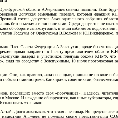
зита
 Оренбургской области А.Чернышев сменил позиции. Если буду
говорками допуская земельный передел, который фракция КП
 Прежний состав депутатов Законодательного собрания област
 лишь бизнесменами и чиновниками. Среди депутатов не оказал
закона об обороте сельхозугодий, в тиши кабинетов подготовили
путатов Госдумы от Оренбуржья В.Волкова и Ю.Hикифоренко, п
ами». Член Совета Федерации А.Зелепухин, вроде бы считающи
 рекомендовал направить в Палату представителем области В.H
 Зелепухин заверил и участников пленума обкома КПРФ, что о
», сидя по соседству с Зелепухиным, 10 июля проголосовал за
ции. Они, как правило, -«назначенцы», пришли не по воле изби
и побывать министрами, банкирами, советниками, бизнесменам
нов, пославших вместо себя «порученцев». Hадеюсь, читател
ил в Москве. И нежданно обнаружится, как иные губернаторы, 
 голосовать «за» закон.
лтай. Долго доказывал, что земля - не товар. Hо представите
й наместник А.Тулеев не помешал своим представителям С.О