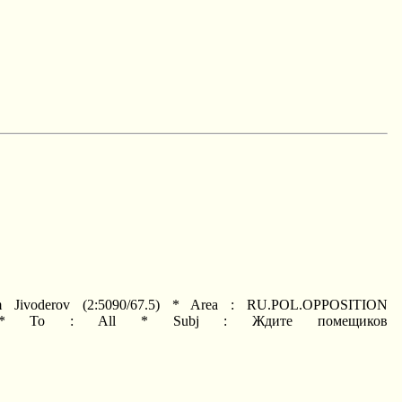
Jivoderov (2:5090/67.5) * Area : RU.POL.OPPOSITION
:44) * To : All * Subj : Ждите помещиков