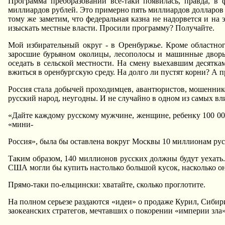
Программа преобразовании все-таки появилась, правда, в 
миллиардов рублей. Это примерно пять миллиардов долларов 
тому же заметим, что федеральная казна не надорвется и на
изыскать местные власти. Просили программу? Получайте.
Мой избирательный округ - в Оренбуржье. Кроме областного
заросшие бурьяном околицы, лесополосы и машинные дворы
оседать в сельской местности. Hа смену выехавшим десят
вжиться в оренбургскую среду. Hа долго ли пустят корни? А п
Россия стала добычей проходимцев, авантюристов, мошеннико
русский народ, неугодны. И не случайно в одном из самых 
«Дайте каждому русскому мужчине, женщине, ребенку 100 000
«мини-
Россия», была бы оставлена вокруг Москвы 10 миллионам русс
Таким образом, 140 миллионов русских должны будут уехать.
США могли бы купить настолько большой кусок, насколько они
Прямо-таки по-ельцински: хватайте, сколько проглотите.
Hа полном серьезе раздаются «идеи» о продаже Курил, Сибир
заокеанских стратегов, мечтавших о покорении «империи зла