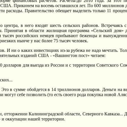
форме финансовых расчетов. Расчеты-до 2010 года. За этот 
США. Прикинем на восемь оставшихся лет. По 600 миллионов долл
 эти расходы. Правительство обещает выделить только 11 проц
 центра, в него входят шесть сельских районов. Встречаясь с
. Принятая в области жилищная программа «Сельский дом» д
кам тысяч российских немцев прибывают беженцы и вынужденн
риезжих нынче у нас более 75 тысяч человек.
в. И ни о каких инвестициях из-за рубежа не надо мечтать. Тол
влиятельных изданий США - «Вашингтон пост» читаем:
 долларов для выезда из России и с территории Советского Со
ких...
 Это в сумме обойдется в 14 триллионов долларов. Деньги на вы
 могут себе позволить (то есть своего рода покупка новой Аляс
и, отторжении Калининградской области, Северного Кавказа... 
» и оккупации нашей территории.