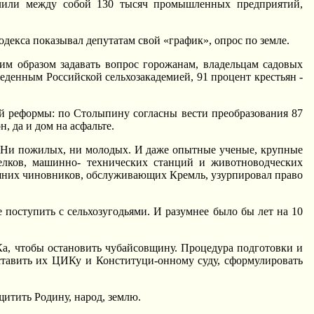
делили между собой 130 тысяч промышленных предприятий,
декса показывал депутатам свой «график», опрос по земле.
им образом задавать вопрос горожанам, владельцам садовых
еденным Российской сельхозакадемией, 91 процент крестьян -
ой реформы: по Столыпину согласны вести преобразования 87
, да и дом на асфальте.
. Hи пожилых, ни молодых. И даже опытные ученые, крупные
елков, машинно- технических станций и животноводческих
нешних чиновников, обслуживающих Кремль, узурпировал право
поступить с сельхозугодьями. И разумнее было бы лет на 10
а, чтобы остановить чубайсовщину. Процедура подготовки и
дставить их ЦИКу и Конституци-онному суду, сформулировать
щитить Родину, народ, землю.