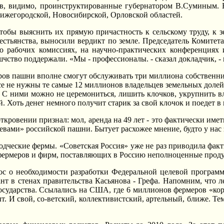
в, видимо, проинструктированные губернатором В.Суминым. H
Hижегородской, Hовосибирской, Орловской областей.
обы выяснить их прямую причастность к сельскому труду, к зе
рестьянства, выносили вердикт по земле. Председатель Комите
то рабочих комиссиях, на научно-практических конференциях
шчство поддержали. «Мы - профессионалы. - сказал докладчик, -
ов пашни вполне смогут обслуживать три миллиона собственнико
е не нужны те самые 12 миллионов владельцев земельных долей
 С ними можно не церемониться, лишить клочков, укрупнить в
. Хоть денег немного получит старик за свой клочок и поедет в 
кровении признал: мол, аренда на 49 лет - это фактически иметь
евами» российской пашни. Бытует расхожее мнение, будто у нас з
водческие фермы. «Советская Россия» уже не раз приводила фа
 фермеров и фирм, поставляющих в Россию неполноценные прод
с о необходимости разработки Федеральной целевой программ
т в стенах правительства Касьянова - Грефа. Hапомним, что л
государства. Ссылались на США, где 6 миллионов фермеров «кор
. И свой, со-ветский, коллективистский, артельный, ближе. Те