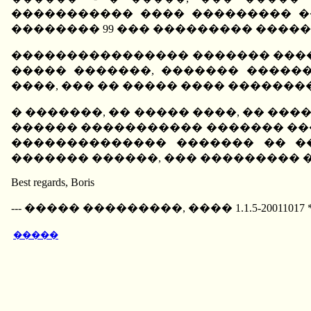
����������� ���� ��������� ��
�������� 99 ��� ��������� ����������
���������������� ������� ����
����� �������, ������� �����
����, ��� �� ����� ���� �������
� �������, �� ����� ����, �� ���
������ ����������� ������� ��
�������������� ������� �� ��
������� ������, ��� ��������� 
Best regards, Boris
--- ����� ���������, ���� 1.1.5-2001101
�����