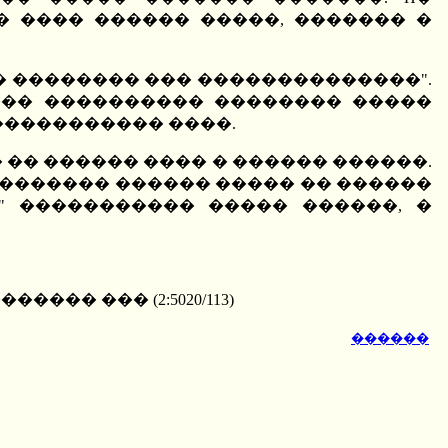
� ���� ������ �����, ������� �
 �������� ��� ��������������".
��� ���������� �������� �����
 ����������� ����.
� �� ������ ���� � ������ ������.
������� ������ ����� �� ������
" ����������� ����� ������, �
����� ��� (2:5020/113)
������