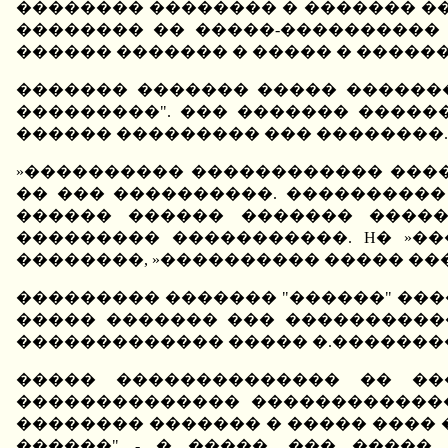
�������� �������� � ������� ���
�������� �� �����-����������
������ ������� � ����� � ������
������� ������� ����� �������,
���������". ��� ������� �����
������ ��������� ��� ��������.
»���������� ������������ ����
�� ��� ����������. ����������
������ ������ ������� �����
��������� �����������. H� »�
��������, »���������� ����� ���
��������� ������� "������" �����
����� ������� ��� ����������
������������� ����� �.��������
����� �������������� �� ��
�������������� ������������� �
�������� ������� � ����� ���� 
������" - � �����, ��� ����