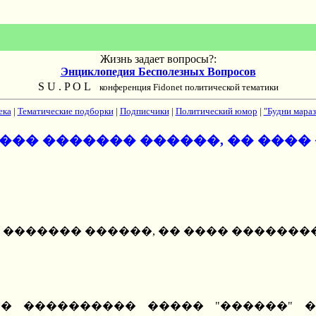
Жизнь задает вопросы?:
Энциклопедия Бесполезных Вопросов
S U . P O L
конференция Fidonet политической тематики
ека
|
Тематические подборки
|
Подписчики
|
Политический юмор
|
"Будни мараз
�� ������� ������, �� ����
 ������� ������, �� ���� �������
� ���������� ����� "������" 