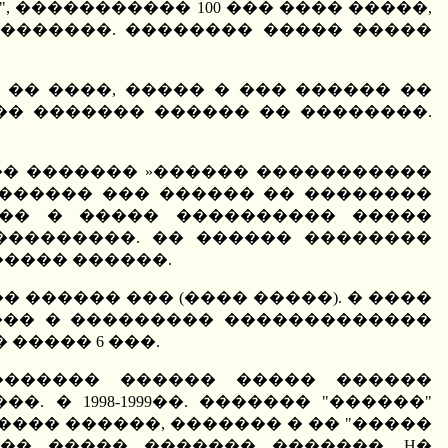
 ����������� 100 ��� ���� �����,
�������. �������� ����� �����
 �� ����, ����� � ��� ������ ��
�� ������� ������ �� ��������.
�� ������� »������ �����������
������� ��� ������ �� ��������
��� � ����� ���������� �����
���������. �� ������ ��������
����� ������.
� ������ ��� (���� �����). � ����
��� � ��������� �������������
����� 6 ���.
������� ������ ����� ������
� 1998-1999��. ������� "������"
��� ������, ������� � �� "�����
�� ����� ������� �������. H�