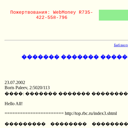
Пожертвования: WebMoney R735-
422-558-796
Библиот
������� ������� ������
23.07.2002
Boris Paleev, 2:5020/113
����: ������� ������� ��������
Hello All!
======================= http://top.rbc.ru/index3.shtml
��������� �������� ��������