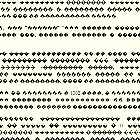
��. ��������� �������� "������",
 �� �������� � �������� ����� �
�� ��� �� ���������� �����.
 ��� "������" "��� ������ �����
���� ���, ������ ������� � ����
� ���� ���������� ��-�� ����, �
 ��������� ��������, ��� »����
������� »�������� �����, ���
��� �������� ������� ����� �� 
� �� ��������, ���� �� ������� �
 �� �������� � 1902 ����, � ������
�� �������� ����������� �� ��
������. ������� �������������� 
������� ���������������� ��
� ����� �� ��������� � 11 �����. 
������� ���������� � ������ ����
� ������ � �������� ����� ����