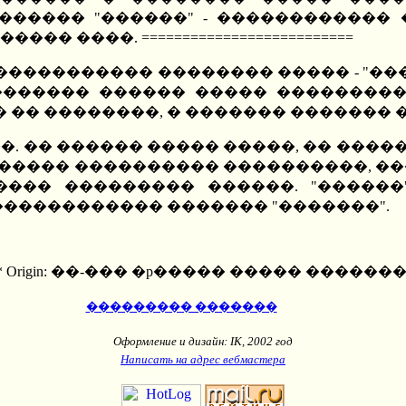
����� "������" - ������������ 
 ����. ==========================
���������� �������� ����� - "���
������� ������ ����� ��������
� �� ��������, � ������� �������
��. �� ������ ����� �����, �� ����
����� ���������� ����������, ��
��� ��������� ������. "������
������������ ������� "�������".
7 * Origin: ��-��� �p����� ����� ��������
��������� �������
Оформление и дизайн: IK, 2002 год
Написать на адрес вебмастера