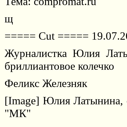
Тема: compromat.ru
щ
===== Cut ===== 19.07.2
Журналистка Юлия Латы
бриллиантовое колечко
Феликс Железняк
[Image] Юлия Латынина, 
"МК"