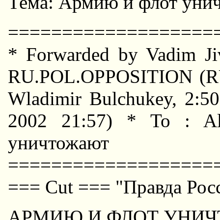
Тема: Армию и флот уни
===================
* Forwarded by Vadim Jiv
RU.POL.OPPOSITION (R
Wladimir Bulchukey, 2:5
2002 21:57) * To : A
уничтожают
===================
=== Cut === "Правда Рос
АРМИЮ И ФЛОТ УHИ