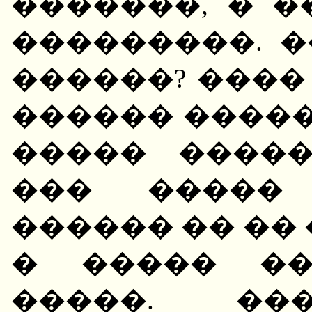
�������, � 
���������. �
������? ����
������ �����
����� ����
��� ����� 
������ �� ��
� ����� ��
�����. ��