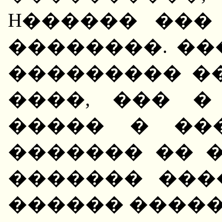
H������ ���
��������. ��
��������� ��
����, ��� �
����� � ��
������� �� �
������� ���
������ �����