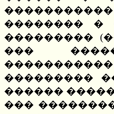
��������
�������� � 
��������� (
��� ���
���������
��������� �
������ �����
��� �������