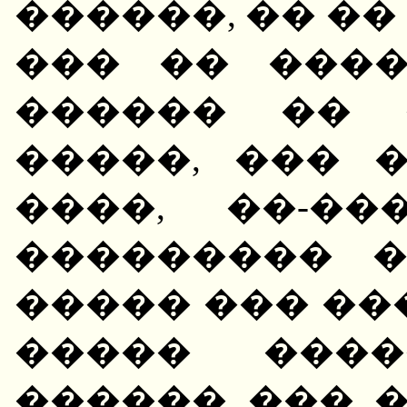
������, �� �
��� �� ���
������ �� 
�����, ��� 
����, ��-��
��������� 
����� ��� ��
����� ����
������ ��� 