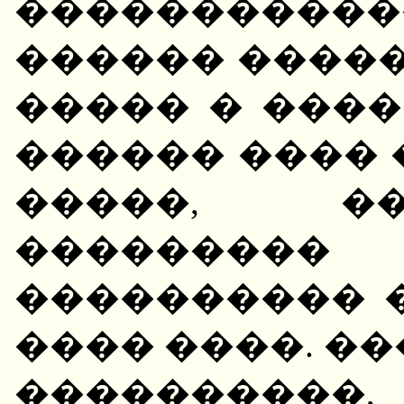
����������
������ �����
����� � ����
������ ���� 
�����, ���
�������
���������� �
���� ����. �
���������