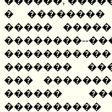
������, ����
� ��������
����� �����
��������--
��������
������� ��
��� �������
������ ��
����������