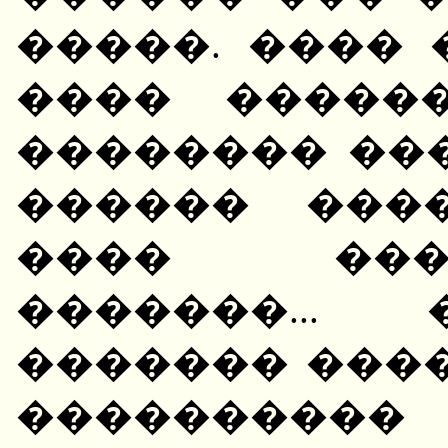
�����. ����
���� �����
�������� ���
������ ���
���� ���
�������...
������� ���
����������