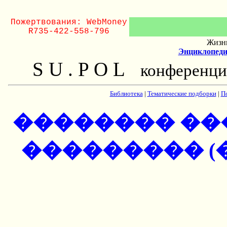
Пожертвования: WebMoney
R735-422-558-796
Жизнь
Энциклопеди
S U . P O L
конференци
Библиотека
|
Тематические подборки
|
П
�������� �
��������� (