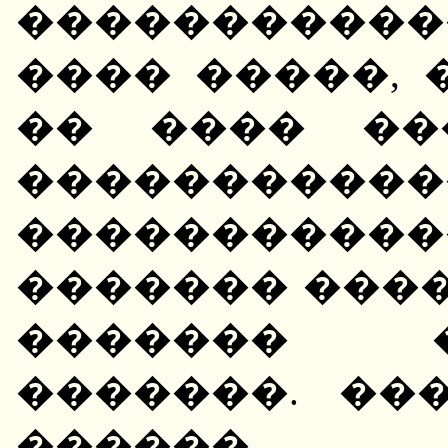
�����������
���� �����, 
�� ���� ��
�����������
����������
������� ����
������� 
�������. ��
������ 