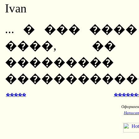
Ivan
... � ��� ���� 
����, �� 
�����
�������������...
�����
������
Оформлени
Написат