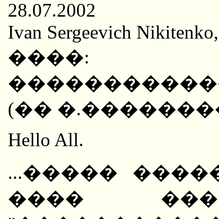
28.07.2002
Ivan Sergeevich Nikitenko
����: 
�����������
(�� �.�������
Hello All.
...����� ���
���� ���