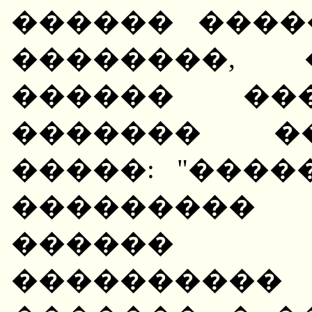
������ �����
��������, 
������ ���
������� �
�����: "���
��������� 
������ 
����������