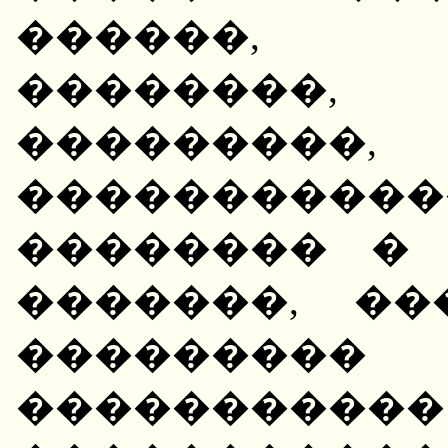
������, 
��������, 
���������,
����������
�������� �
�������, ��
��������
�������