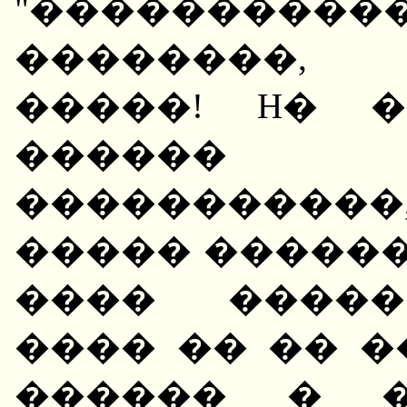
"���������
��������,
�����! H� 
������
����������
����� ������
���� �����
���� �� �� 
������ � �