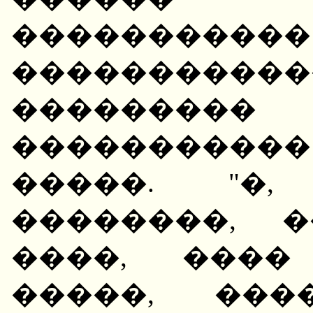
���������
���������
��������
����������
�����. "�,
��������, 
����, ����
�����, ���