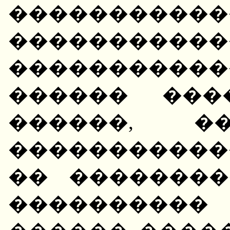
�����������
�����������
�����������
������ ���
������, �
������������
�� ��������
����������