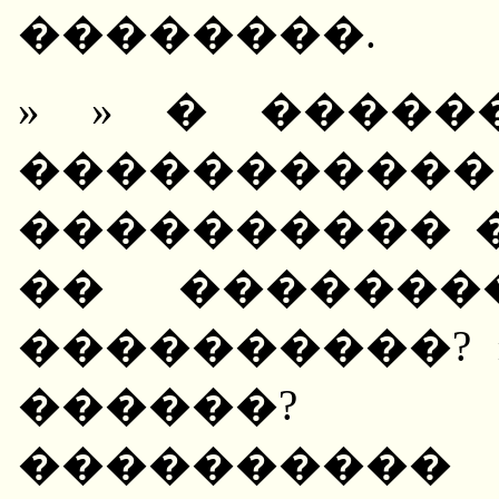
��������.
» » � �����
�����������
���������� �
�� �������
����������? 
������? 
����������