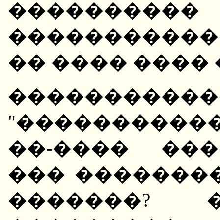
����������
�����������
�� ���� ����
�����������
"����������
��-���� ���
��� ��������
�������?