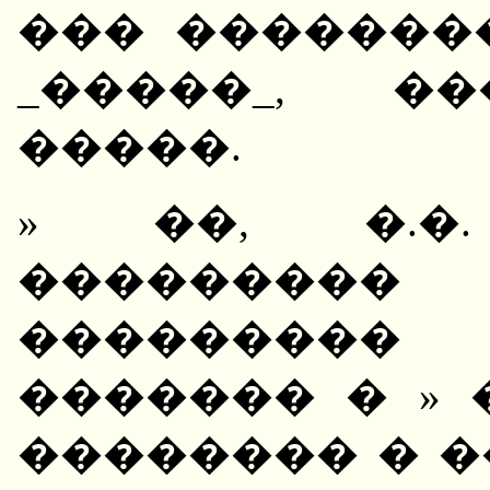
��� �������
_�����_, �
�����.
» ��, �.�.
���������
���������
������� � »
�������� � 