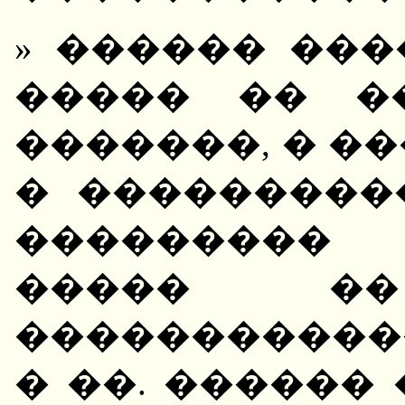
» ������ ���
����� �� �
�������, � ��
� ���������
��������� 
����� �
����������
� ��. ������ 