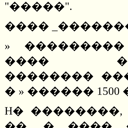
"�����".
���� _������
» ��������
���� ����
�������� ��
� » ������ 1500 
H� ��������,
��, � ����