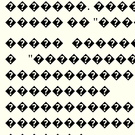
�������. ����
����� �� "����
����� �����
� "���������
��������
��������� 
�����������
�����������