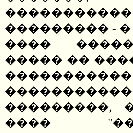
�����������
��������� - �
���� �����
����� �� ���
��������
���������
���������, 
���� "���