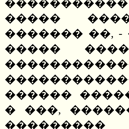
����������
����� ���
������� ��, -
����� ���
�����������
����������
������ ����
� ���, ����
��������