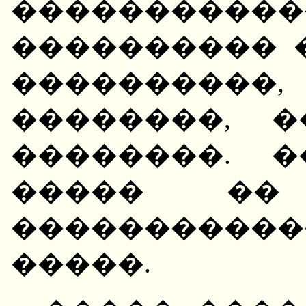
�����������
���������� 
��������
��������, 
��������. 
����� ��
����������
�����.