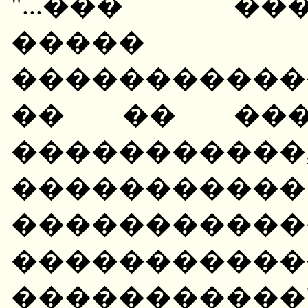
"...��� ��
����� �
�����������
�� �� ����
����������
�����������
�����������
�����������
�����������" (