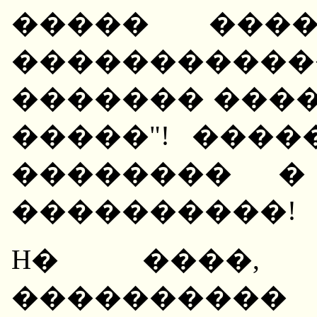
����� ����
���������
������� ����
�����"! ���
�������� �
����������!
H� ����, 
����������