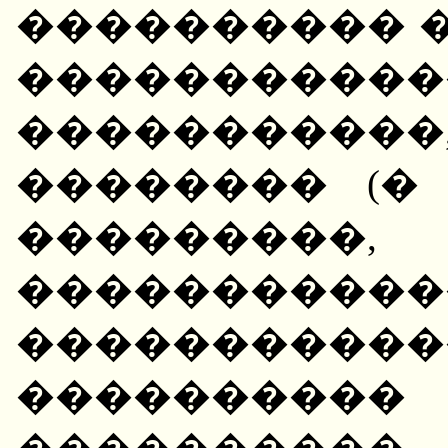
���������� �
�����������
���������
�������� (�
���������,
��������
�����������
��������