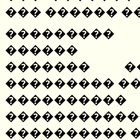
��� ������ �
��������� 
������ ��
������� 
��������� ��
������
�����������
���������� 