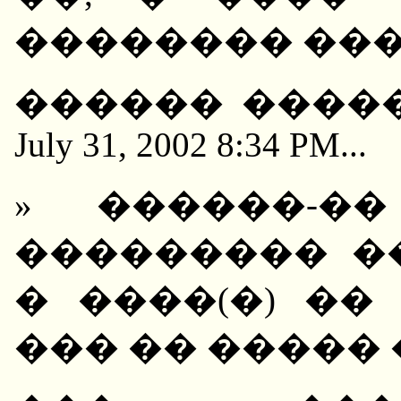
�������� ���
������ �������
July 31, 2002 8:34 PM...
» ������-�
��������� �
� ����(�) ��
��� �� ����� 