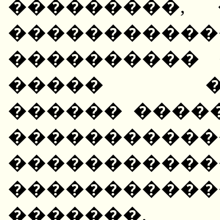
���������,
�������
���������� 
����� ���
������ ����
�����������
�����������
�����������
�������,