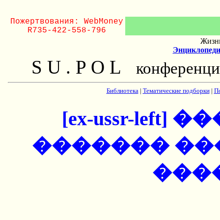
Пожертвования: WebMoney
R735-422-558-796
Жизнь
Энциклопеди
S U . P O L
конференци
Библиотека
|
Тематические подборки
|
П
[ex-ussr-lef
������� �
���