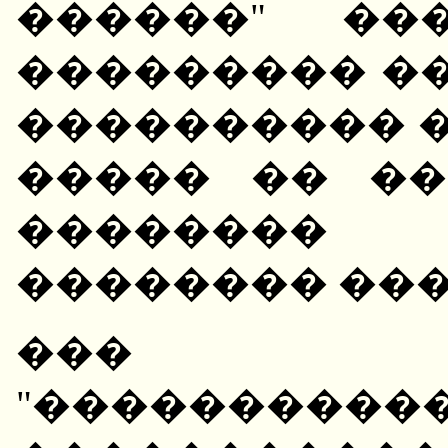
������" ��
��������� ��
���������� 
����� �� ��
��������
�������� ���
��� �
"����������