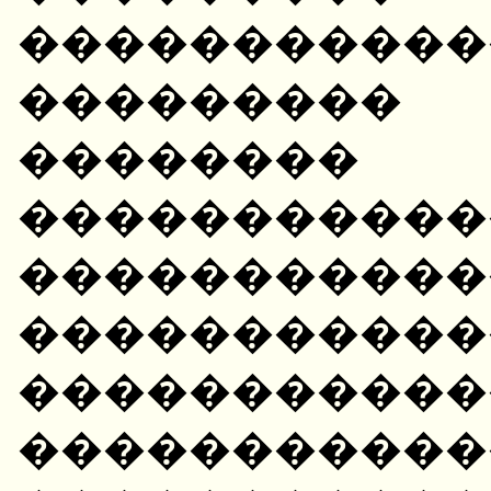
����������
���������
�������� 
�����������
�����������
����������
�����������
�������