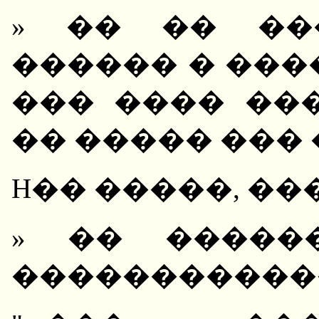
» �� �� ��
������ � ���
��� ���� ��
�� ����� ��� 
H�� �����, ��
» �� �����
�����������