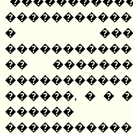
"�����������
�����������
� ���
�����������
�� ������
����������
������, � � 
������
����������