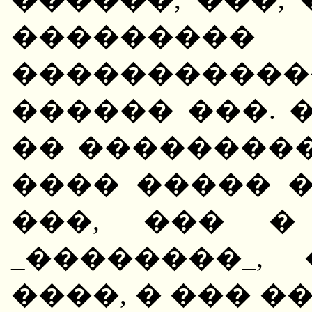
�����
����������
������ ���. 
�� ��������
���� ����� �
���, ��� �
_��������_,
����, � ��� �