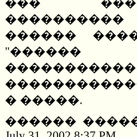
��� ���
����������
������ ���
"������
����������
�����������
� �����.
������ �������
July 31, 2002 8:37 PM...