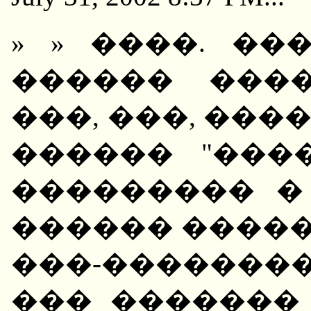
» » ����. ��
������ ���
���, ���, ����
������ "����
��������� � 
������ ������
���-��������
��� �������