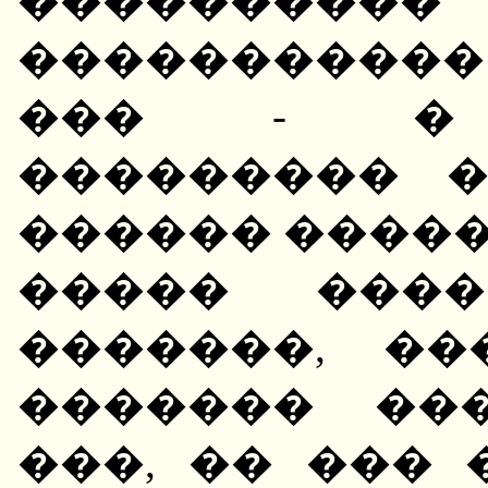
��������
�����������
��� - � 
��������� 
������ �����
����� ����
�������, �
������� ���
���, �� ���