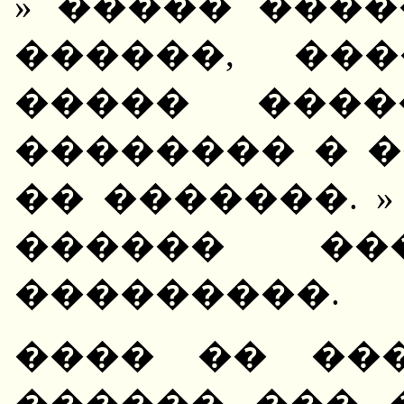
» ����� ���
������, ��
����� ����
�������� � �
�� �������. 
������ ��
���������.
���� �� ���
������, ���,