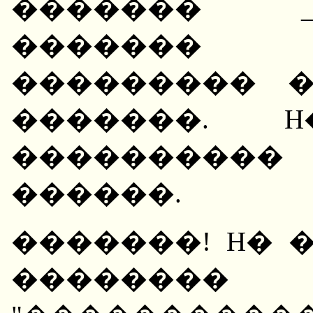
������� _
������� �
��������� 
�������. 
����������
������.
�������! H� 
�������