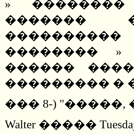
» ��������
������� �
��������
�������� »
������ ���
��������� � 
��� 8-) "�����,
Walter ����� Tuesday, J