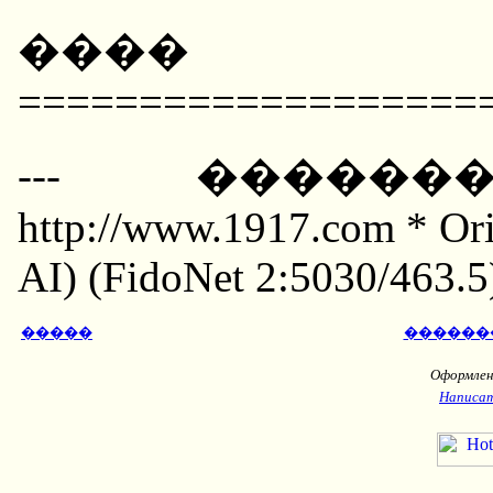
����
===================
--- ������
http://www.1917.com * Orig
AI) (FidoNet 2:5030/463.5
�����
������
Оформлени
Написат