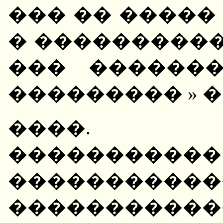
��� �� �����
� ����������
��� ������
��������� » 
����. ��
��������
�����������
�������