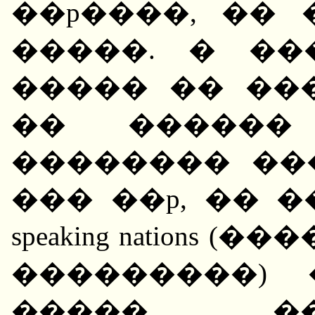
��p����, ��
�����. � ��
����� �� ��
�� ������
�������� ��
��� ��p, �� ��
speaking nations 
���������)
����� ��