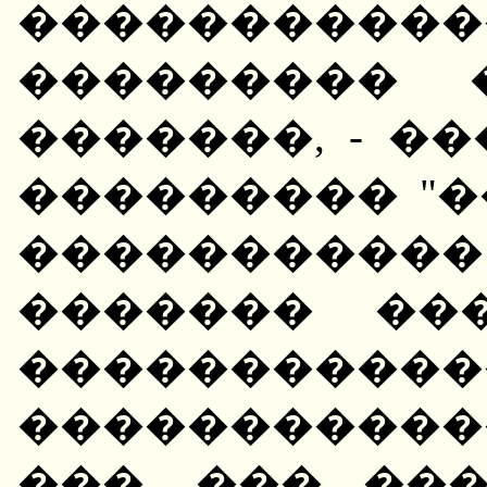
���������
��������� 
�������, - �
��������� "�
����������
������� ��
����������
����������
���, ��� ��