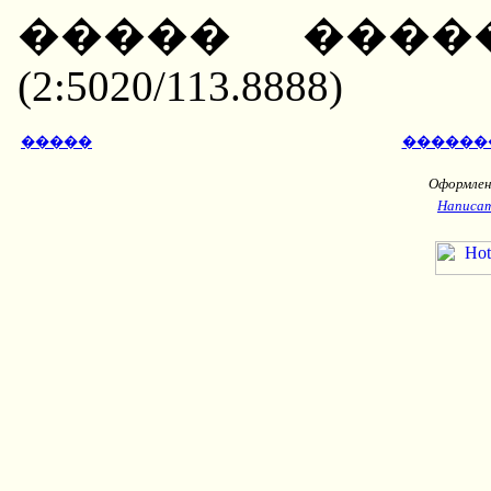
����� ����
(2:5020/113.8888)
�����
������
Оформлени
Написат