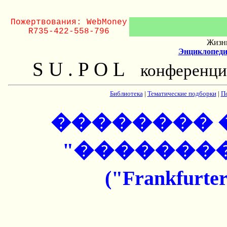
Пожертвования: WebMoney
R735-422-558-796
Жизнь
Энциклопеди
S U . P O L
конференци
Библиотека
|
Тематические подборки
|
П
�������� 
"�������
("Frankfurt