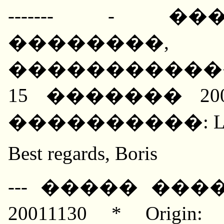
------- - �
��������
������������ �
15 ������� 200
����������: Lager-Al
Best regards, Boris
--- ����� ����
20011130 * Orig