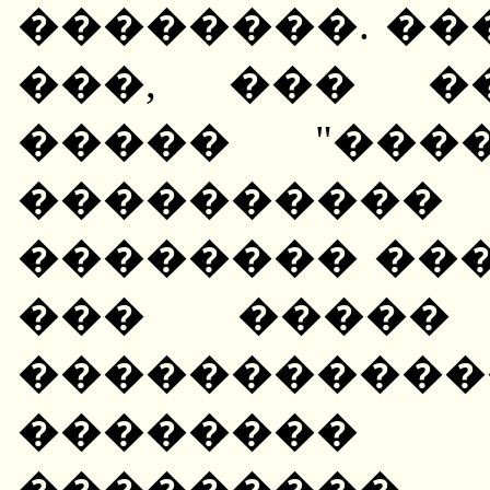
��������. ��
���, ��� �
����� "���
����������
�������� ���
��� ����� 
����������
�������� 
���������