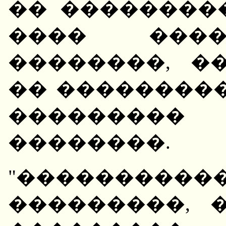
�� ���������
���� ����
��������, �
�� ��������
���������
��������.
"��������
���������, 