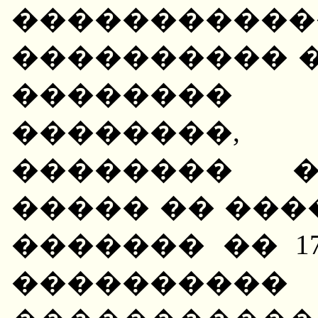
����������
���������� �
�������
��������,
�������� �
����� �� ���
������� �� 1
���������