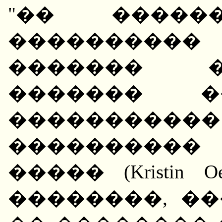
"�� �����
���������
������� �
������� ��
����������
����������
����� (Kristin 
��������, �