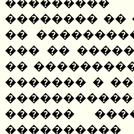
��������� 
�������� ��
�� ��������
��� �� ����
�� ���������
������� � ��
����������
������ ���
����������