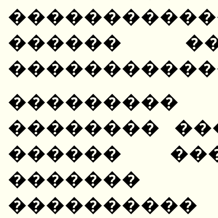
������������
������ ��
�����������
��������� 
�������� ��
������ ���
������
����������