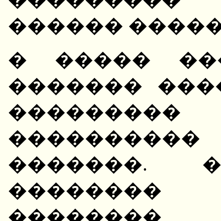
������ �����
� ����� ��
������� ���
��������� 
����������
�������. 
��������
�������� 