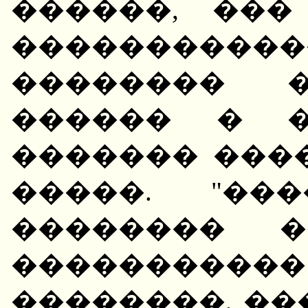
������, ��
��������
�������� �
������ � �
������� ���
�����. "��
�������� �
���������
��������, ��