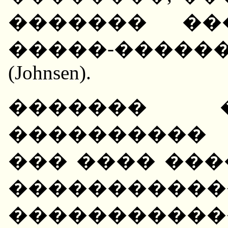
������� ��
�����-����
(Johnsen).
������� 
����������
��� ���� ��
�����������
���������