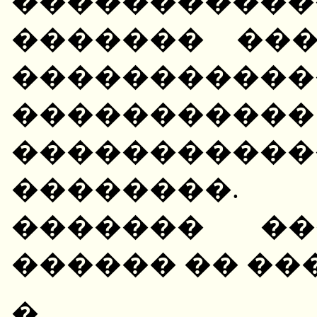
����������
������� ��
�����������
�����
����������
��������.
������� ��
������ �� ��
� ���