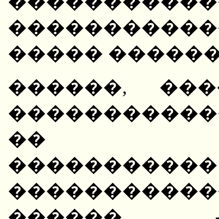
�����������
����������
����� ������
������, ��
����������
�� ���
�������
����������
������ -