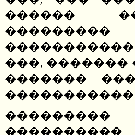
������ �
���������
����������
���, �������
������� ���
�����������
��������� 
�������