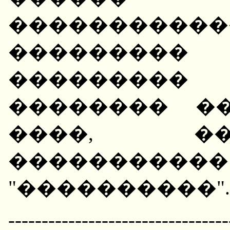
���������
��������� 
���������
�������� �
����, �
���������
"����������".
---------------------------------