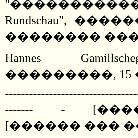
"��������������
Rundschau", ��
�������� ��
Hannes Gamil
���������, 15 
---------------------------------
------- - [�
[������ ��� �