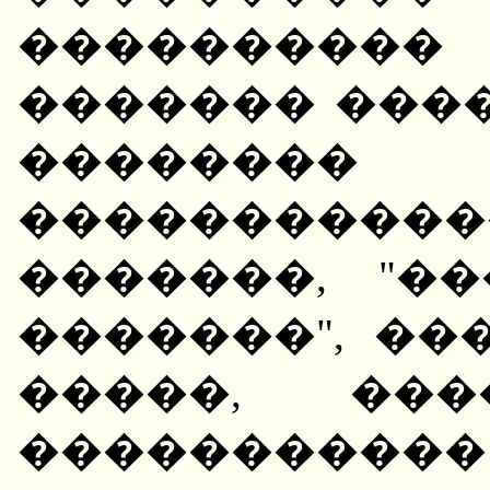
���������
������� ���
�������
������������
�������, "�
�������", ��
�����, ���
����������� 