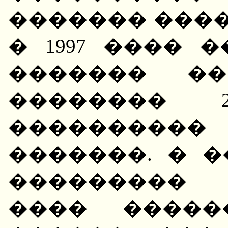
������� ����
� 1997 ���� �
������� ��
�������� 
���������� 
�������. � 
���������
���� �����