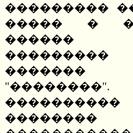
��������� �
����� � �
������ 
���������
������� 
"��������"
��������
��������