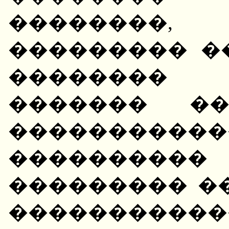
�������
��������� �
��������
������� �
������������
��������
��������� ��
�����������