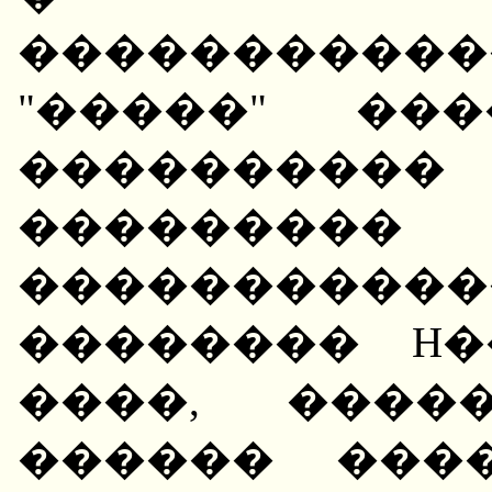
����������
"�����" ��
����������
���������
����������
�������� H
����, ����
������ ���