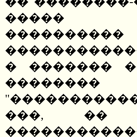
�� ��������-
����� ��
����������
�����������
� ������� �
�������
"���������
���, �� 
���������