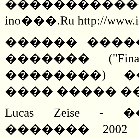
���������
ino���.Ru http://www.in
������ ����
������� ("Financi
��������) 
���� ����� 
Lucas Zeise -
������� 200