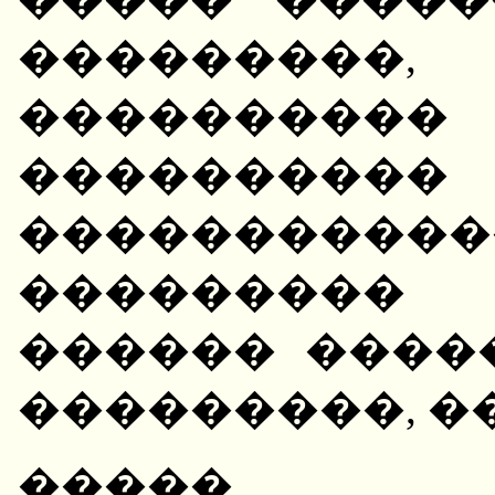
��������
�������
��������
�����������
���������
������ ����
���������, �
����� ��