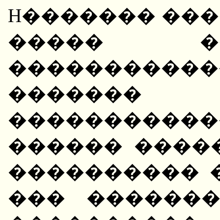
H������� ��
����� �
����������
������� 
��������
������ �����
���������� 
��� ������