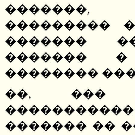
�������, 
��������� 
������� ��
������� �
�������� ��
��, ��� 
��������
������� �� 