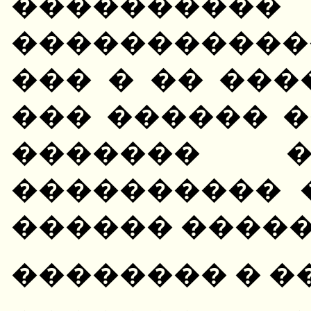
����������
����������
��� � �� ���
��� ������ �
������� �
���������� 
������ �����
�������� � �