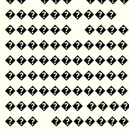
����������
������ ���
������
�����������
�������������� "
��������
������� ����
��� ������