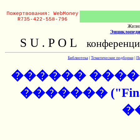
Пожертвования: WebMoney
R735-422-558-796
Жизнь
Энциклопеди
S U . P O L
конференци
Библиотека
|
Тематические подборки
|
П
������ ����
������� ("Financi
�