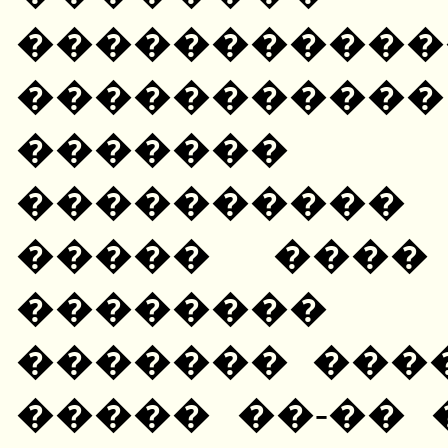
��������
����������� 
�������
����������
����� ����
�������� 
������� ���
����� ��-��