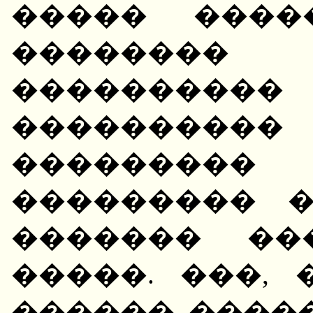
����� ����
��������
����������
���������
�������
��������� 
������� ��
�����. ���,
������ �����