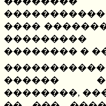
�������� 
�����������
���� �������
���������
�������� � �
����������
������ ���
��������, ��
�� ��� ���