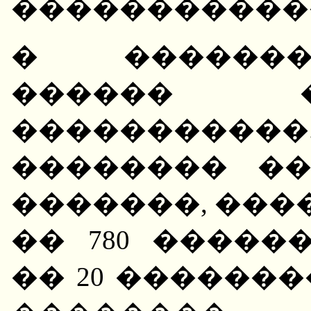
�����������
� �������
������ 
�����������.
�������� �
�������, ����
�� 780 �����
�� 20 �������