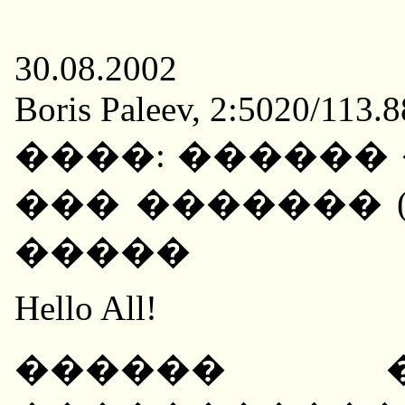
30.08.2002
Boris Paleev, 2:5020/113.
����: ������
��� ������� ("Finan
�����
Hello All!
������ �