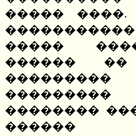
����� ����.
�����������
����� ���
������ ��
�������
�������
�������� ��
�����