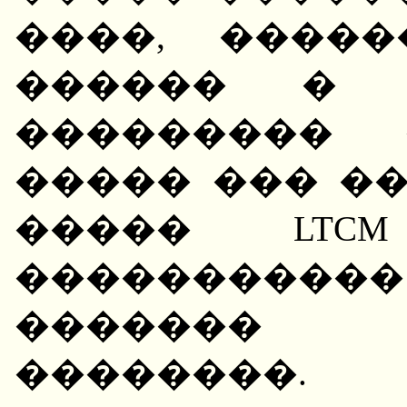
����, �����
������ � 
��������� 
����� ��� �
����� LTC
���������
������� 
��������.