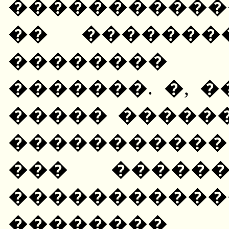
�����������
�� �������
��������
�������. �, �
����� ������
����������
��� ������
����������
�������