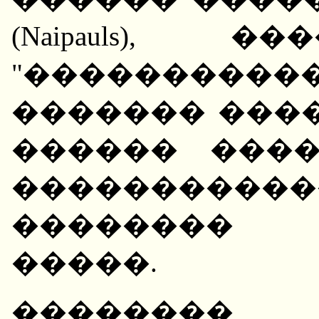
(Naipauls),
"����������
������� ���
������ ���
����������
�������� 
�����.
�������� 