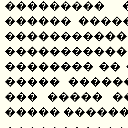
��������� 
������ ����
�����������
���������
�������� ��
����� �����
��� ����� �
����� ������