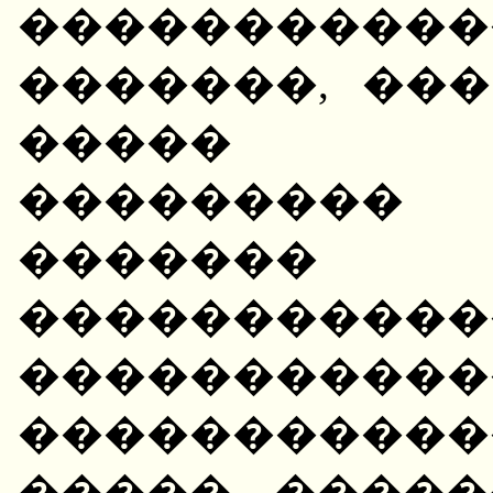
�����������
�������, ��
����� ��
��������
�����
����������
�����������
������������
����� ������ ��