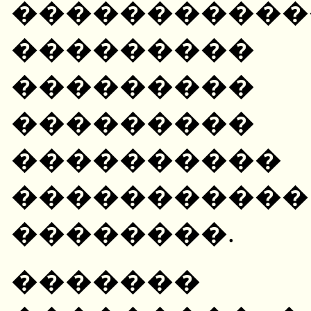
�����������
��������
��������
�������
��������
��������
��������.
�������