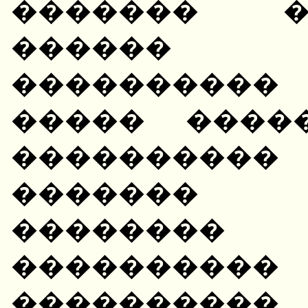
������� �
������ 
���������
����� ����
����������
�������
�������
����������
���������