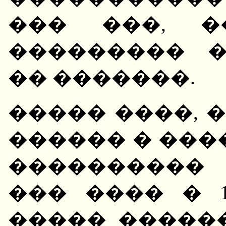
��� ���, �
��������� 
�� �������.
����� ����, 
������ � ���
����������
��� ���� � 19
����� �����