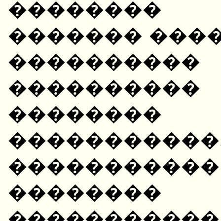
�������� 
������� ����
��������
���������
�������
����������
��������
�������
����������