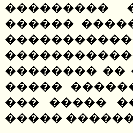
��������� 
������ ����
�����������
���������
�������� ��
����� �����
��� ����� �
����� �����