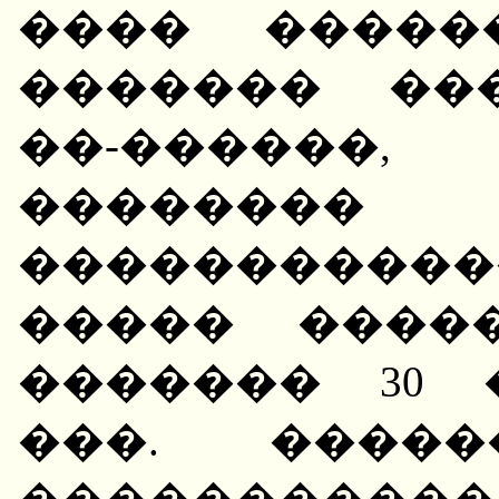
���� �����
������� ��
��-�����
�������� 
����������
����� ����
������� 30 
���. �����