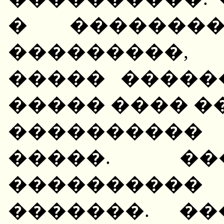
� ��������
���������,
����� �����
����� ���� �
����������
�����. ��
��������
�������. �