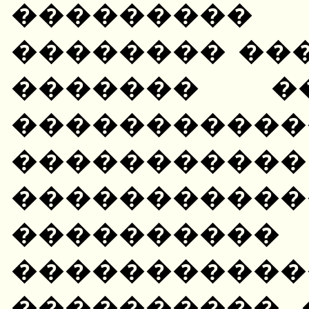
��������� 
�������� ��
������� �
�����������
�����������
��������
���������
��������
����������.