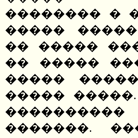
�������� � 
����� �����
�� ����� ��
�� ����� ��
����� ����
����� �����
��������
�������. �