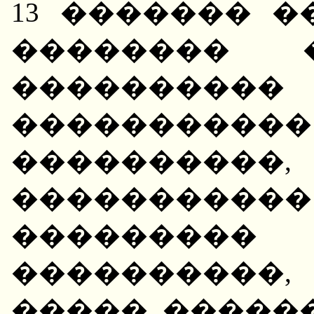
13 ������� 
�������� 
����������
����������
����������
����������
���������
����������,
����� �����