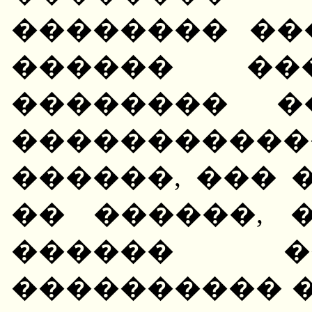
�������� ��
������ ��
�������� �
�����������
������, ���
�� ������, 
������ �
���������� �