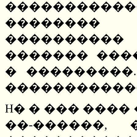
���������
�������� 
����������
������� ���
� ���������
�����������
H� � ��� ����
��-������,