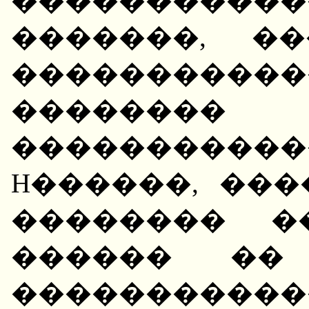
����������
�������, �
�����������
������
�����������
H������, ��
�������� �
������ �� 
����������