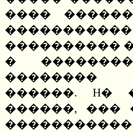
���� �����
����������
���������� �
� �������
��������
������. H�
������, ���
��������