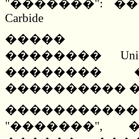
"�������": ��
Carbide
����� ��
�������� Unio
�������� 
���������� 
�����������
"�������",