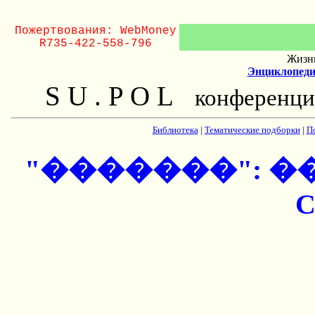
Пожертвования: WebMoney
R735-422-558-796
Жизнь
Энциклопеди
S U . P O L
конференци
Библиотека
|
Тематические подборки
|
П
"�������": ��
C