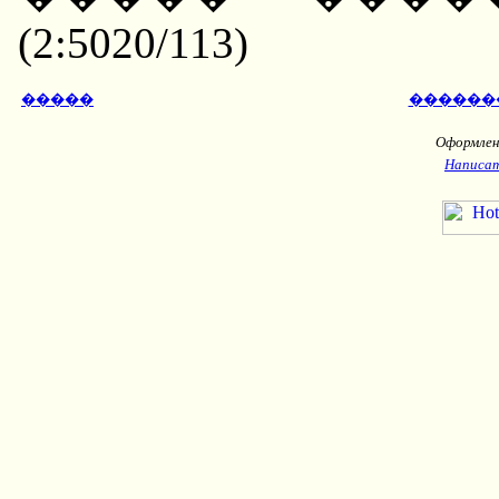
(2:5020/113)
�����
������
Оформлени
Написат