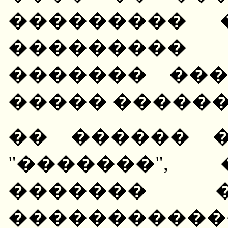
��������� 
��������� 
������� ��
����� ������
�� ������ 
"�������",
�������
����������