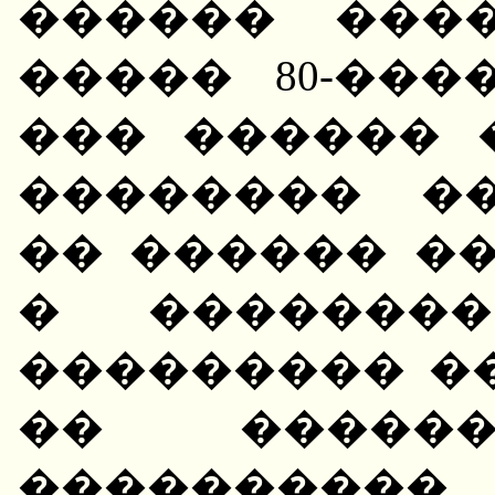
������ ���
����� 80-��
��� ������ 
�������� ��
�� ������ ��
� ��������
��������� �
�� ������
����������