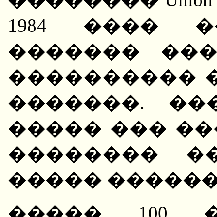
1984 ���� 
������� ��
���������� 
�������. ��
����� ��� �
�������� �
����� ������
����� 100 