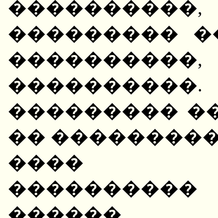
���������
��������� �
����������
����������.
��������� �
�� ���������
���� ��
����������
������.