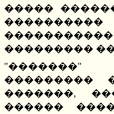
����� �����
����������
����������
��������� ��
"�������
��������� 
�������, �
������ ����