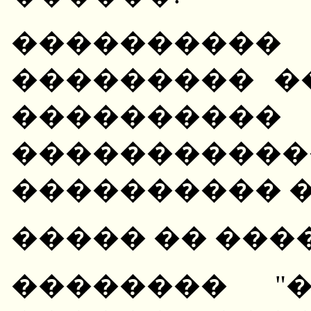
����������
��������� �
�������
����������
���������� ��
����� �� ���
�������� "