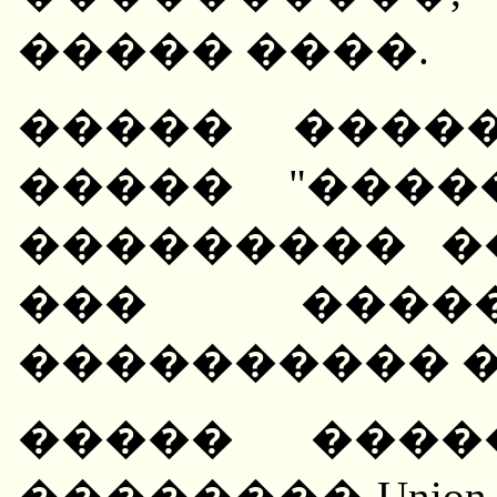
����� ����.
����� ����
����� "����
��������� �
��� �����
���������� 
����� ����
�������� Union 