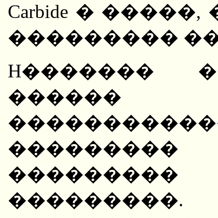
Carbide � ����
��������� �
H������� �
������ �
����������
��������
�������
���������.