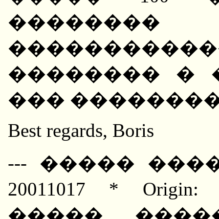
��������
����������
�������� � 
��� ��������
Best regards, Boris
--- ����� ����
20011017 * Orig
����� ����