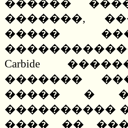
������ ���
�������, �
����� ��
������������
Carbide ���
������� ��
����� � �
���������� ��
���� �� �����