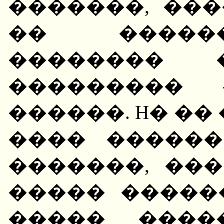
�������, ��
�� �����
�������� 
��������� 
������. H� ��
���� ������
�������, ���
����� �����
����� ����