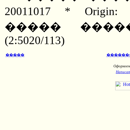
20011017 * Orig
����� ����
(2:5020/113)
�����
������
Оформлени
Написат