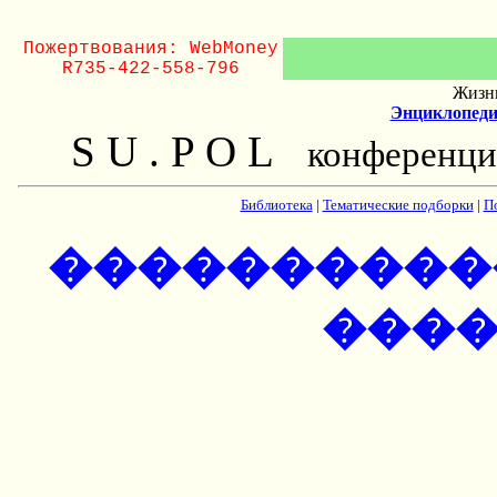
Пожертвования: WebMoney
R735-422-558-796
Жизнь
Энциклопеди
S U . P O L
конференци
Библиотека
|
Тематические подборки
|
П
����������
���