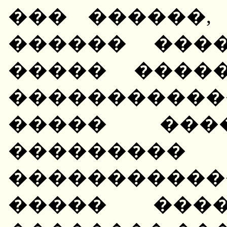
��� ������,
������ ���
����� ����
����������
����� ���
���������
���������
����� ���