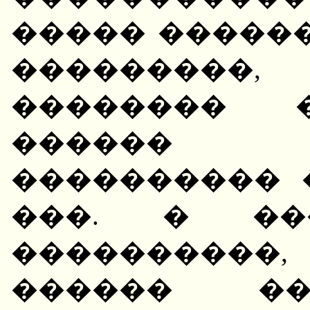
����� �����
���������,
�������� �
������
���������� 
���. � ��
���������
������ ��