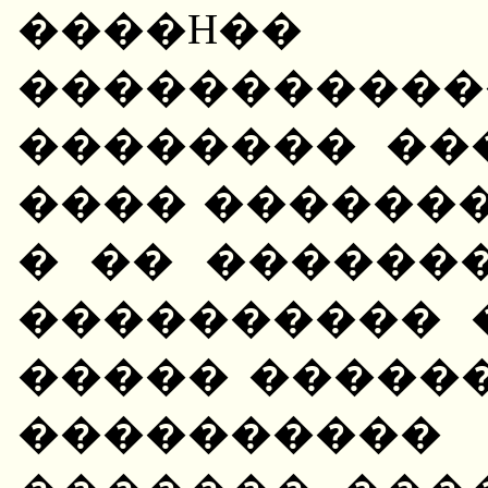
����H
����������
�������� ��
���� �������
� �� �������
���������� 
����� �����
���������