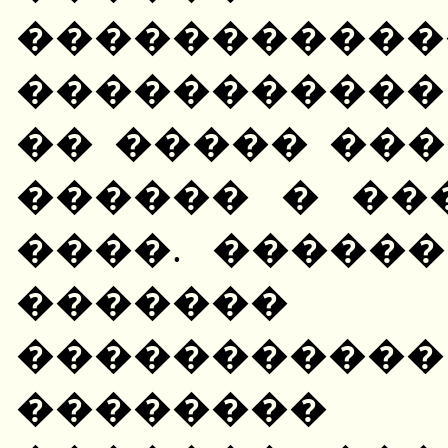
����������
����������� 
�� ����� ���
������ � ��
����. �����
�������
�����������
��������