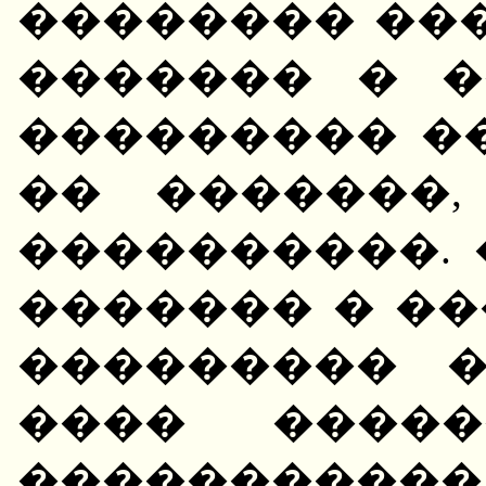
�������� ��
������� � �
��������� �
�� �������
����������.
������� � ��
��������� 
���� �����
����������