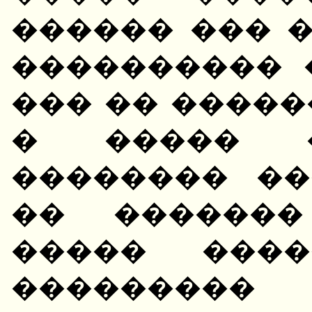
������ ��� 
���������� 
��� �� ����
� ����� �
�������� ��
�� �������
����� ����
���������