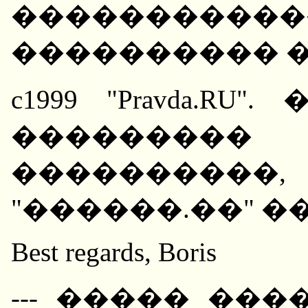
�����������
���������� 
c1999 "Pravda.R
��������� 
���������
"������.��" 
Best regards, Boris
--- ����� ����