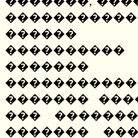
�������, ���
����������
������ 
����������
������� 
�����������
������� ���
��� ������
������� ��