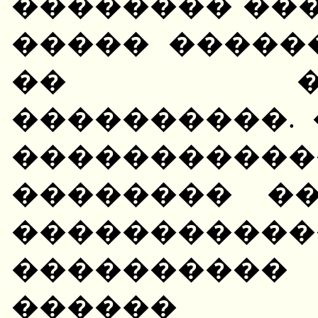
�������� ���
����� �����
�� ����
����������. 
���������
�������� ��
���������
����������
������