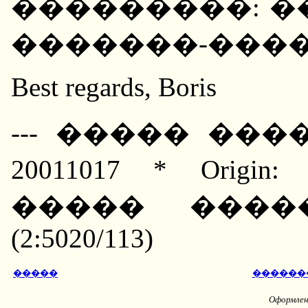
���������: ���
�������-����
Best regards, Boris
--- ����� ����
20011017 * Orig
����� ����
(2:5020/113)
�����
������
Оформлени