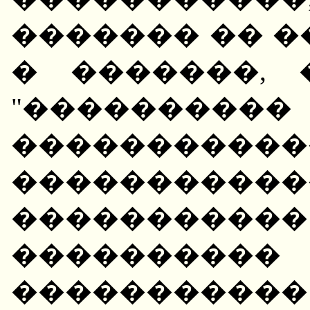
������� �� �
� �������, 
"�������
�����������
�����������
������
���������
����������� �