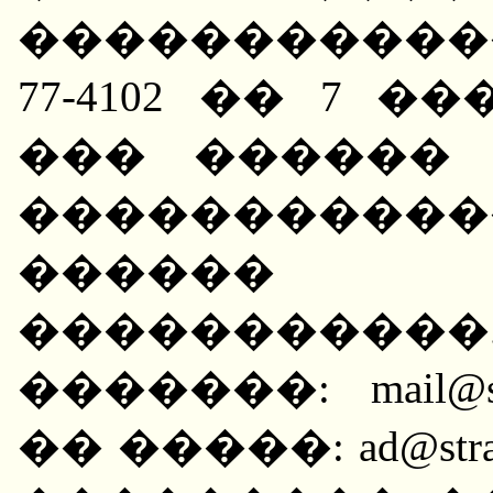
������������ 
77-4102 �� 7 �
��� ������
�����������
������ �� 
�����������
�������: mail@s
�� �����: ad@st