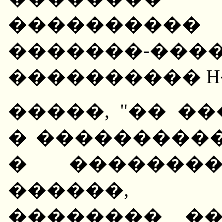
����������
�������-���
���������� H
�����, "�� �
� ���������
� ��������
������, 
�������� ��