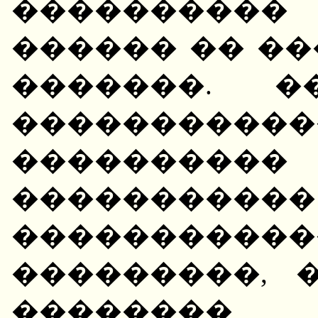
���������
������ �� �
�������. �
����������
���������
������
����������
���������, 
��������