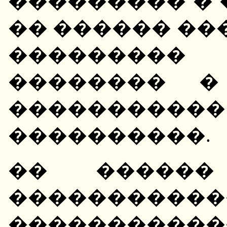
��������� � 
�� ������ ��
���������
�������� �
�������
����������.
�� ������
�����������
����������