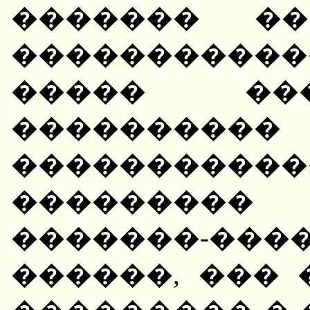
������� ��
����������
����� ��
�������
����������
��������
�������-���
������, ���