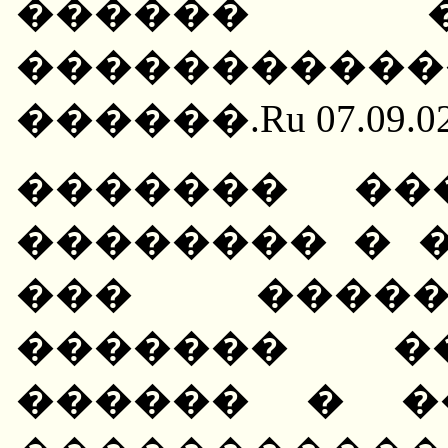
������ �
���������
������.Ru 07.09.02.
������� ��
�������� � �
��� �����
������� �
������ � �