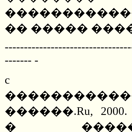
�����������
�� ����� ���
---------------------------------
------- -
c H���
���������
������.Ru, 20
� ����