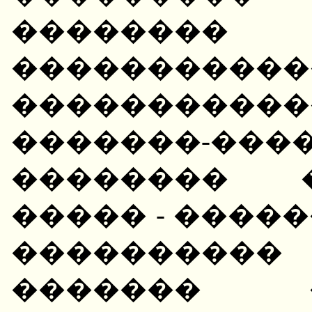
�������
����������
��������
�������-���
�������� 
����� - ����
���������
������� ��