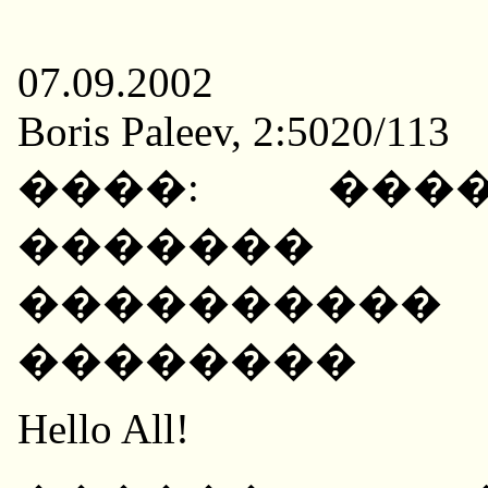
07.09.2002
Boris Paleev, 2:5020/113
����: ���
������� 
���������
��������
Hello All!