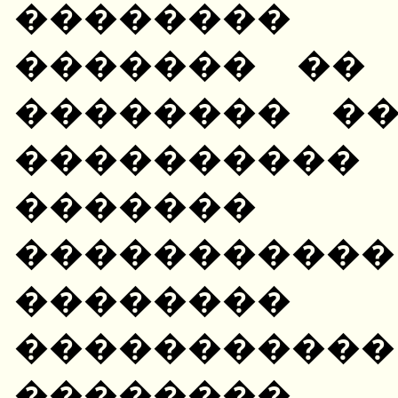
��������
������� ��
�������� �
���������
������� �
�������
�������
����������
�������� 