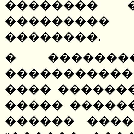
�������� �
��������
��������.
� �������
����������
���� �������
����� �����
������ ����