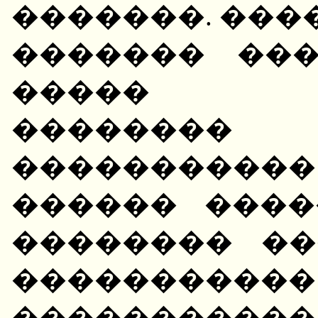
�������. ���
������� ��
����� ��
�������
���������
������ ����
�������� ��
���������
���������