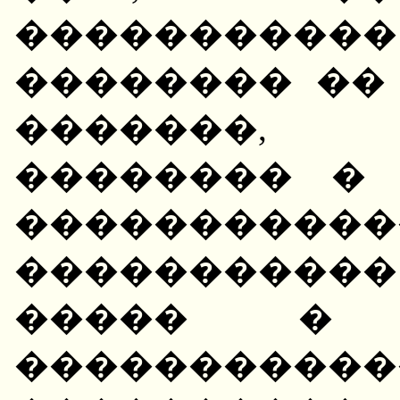
��������
�������� ��
�������, 
�������� �
�����������
����������
����� � �
�����������