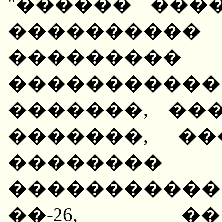
"������ ���
����������
���������
�����������
�������, ��
�������, �
�������� 
�����������
��-26, �