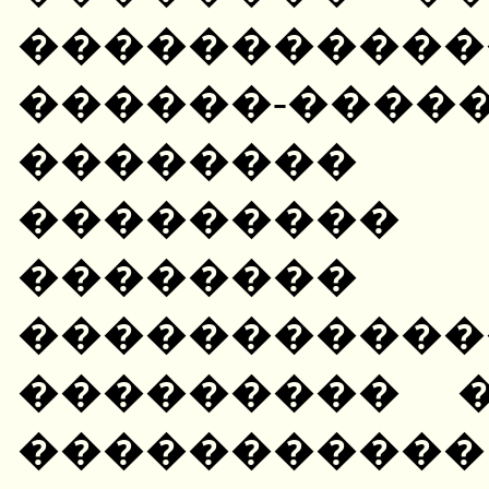
��������
������-����
��������
��������
��������
�����������
��������� 
����������