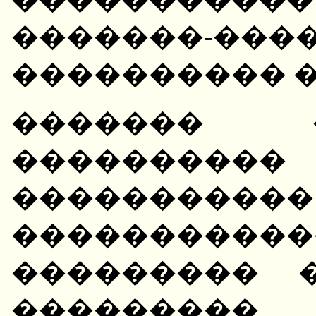
�������-���
���������� 
������� 
�������
�������
����������
��������� 
�������