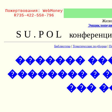
Пожертвования: WebMoney
R735-422-558-796
Жизнь
Энциклопеди
S U . P O L
конференци
Библиотека
|
Тематические подборки
|
П
������� ��
�������� � �
��� 