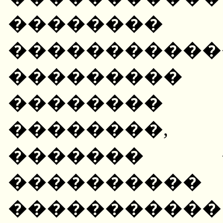
�������� 
���������
�������
�������� 
��������,
������� 
��������
���������