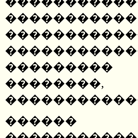
�����������
�����������
�����������
����������
��������
��������
������������
������
����������