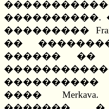
������
����������.
��������� Franc
�� �������
������ �� 
��������
����������
���� Merkav
������� �