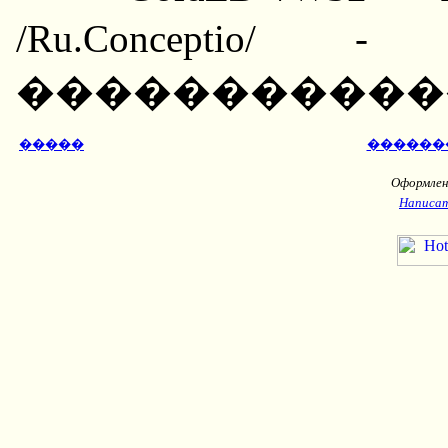
/Ru.Conceptio/
������������ ��_
�����
������
Оформлени
Написат