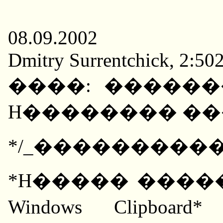
08.09.2002
Dmitry Surrentchick, 2:50
����: �����
H�������� ��
*/_������������
*H����� ����
Windows Clipbo