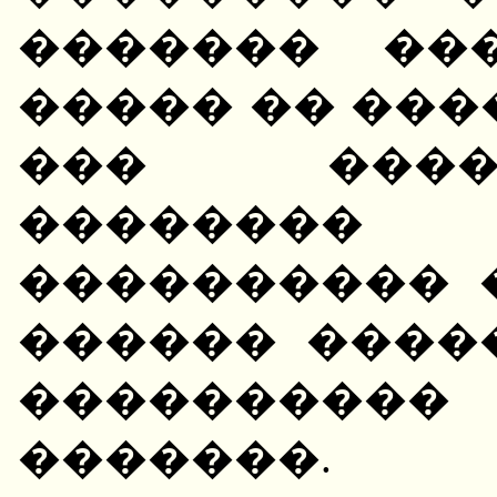
������� ��
����� �� ���
��� ����
��������
���������� 
������ ����
��������
�������.