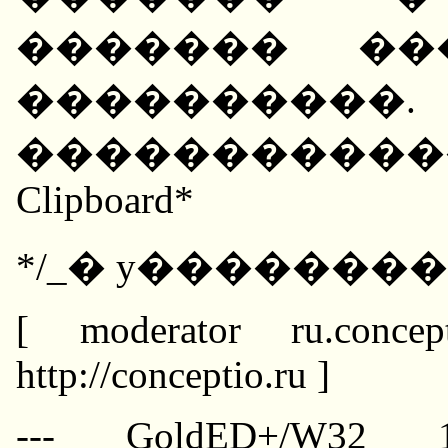
������� ��
����������. 
������������
Clipboard*
*/_� y��������, D
[ moderator ru.concep
http://conceptio.ru ]
--- GoldED+/W32 1.