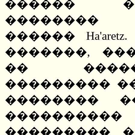
������ ���
�������� 
������ Ha'are
�������, ��
�� ����
��������� �
�������� �
���������
��������� �