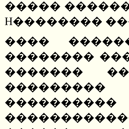
����� �����
H�������� ��
���� �����
�������� ��
������� �
���������
��������
����������