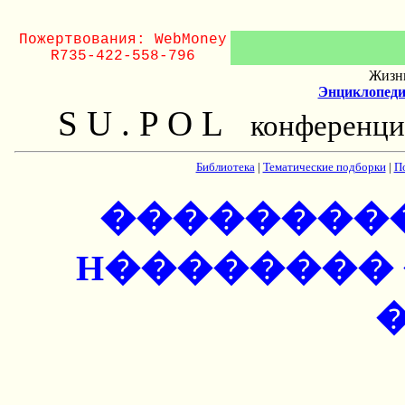
Пожертвования: WebMoney
R735-422-558-796
Жизнь
Энциклопеди
S U . P O L
конференци
Библиотека
|
Тематические подборки
|
П
��������
H�������� 