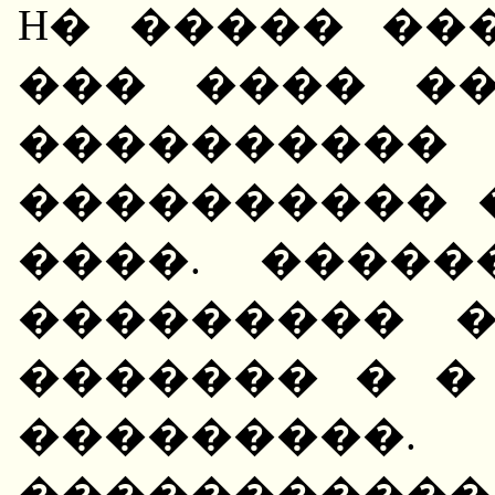
H� ����� ��
��� ���� �
���������
���������� 
����. ����
��������� 
������� � �
�������
����������