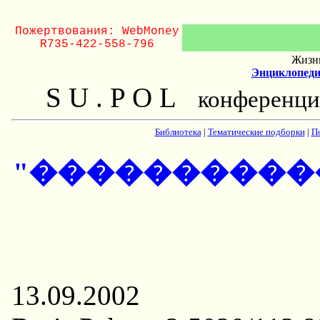
Пожертвования: WebMoney
R735-422-558-796
Жизнь
Энциклопеди
S U . P O L
конференци
Библиотека
|
Тематические подборки
|
П
"�����������
13.09.2002