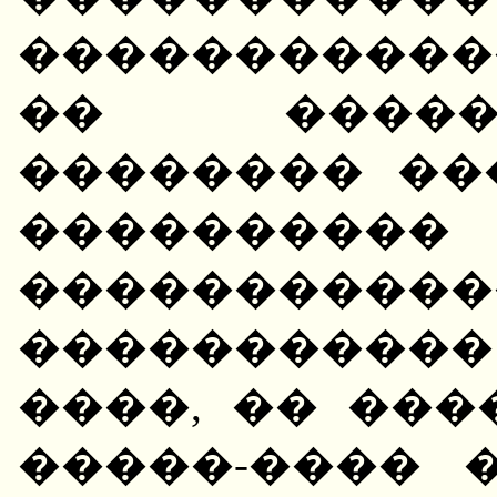
����������
�� �����
�������� ��
���������
���������
����������
����, �� ��
�����-���� 