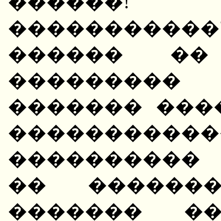
������
����������
������ ��
���������
������� ���
�����������
����������
�� �������
������� ��