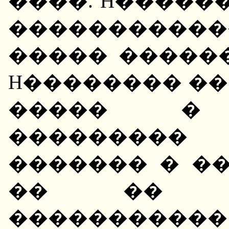
����. H�����
�����������
����� �����
H�������� �
����� � 
��������� 
������� � ��
�� �� �
����������� 