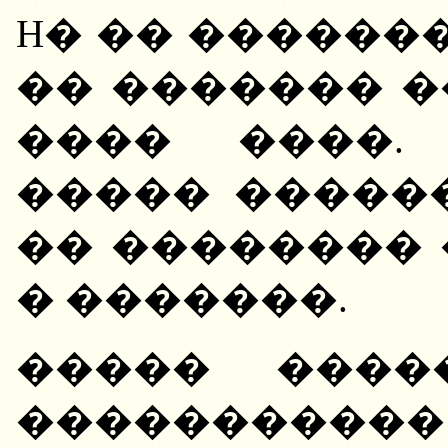
H� �� ������
�� ������� 
���� ����.
����� �����
�� ��������
� �������.
����� ����
��������