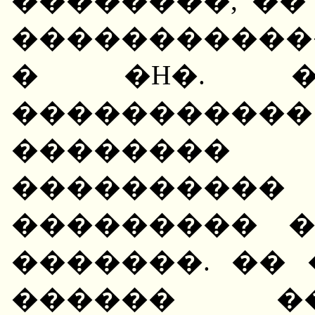
��������, ��
�����������
� �H�. �
�����������
��������
����������
��������� 
�������. ��
������ �