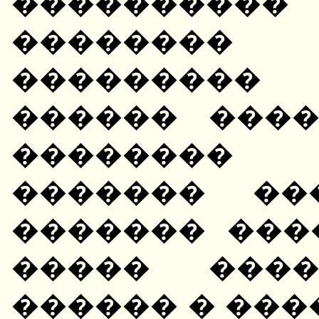
���������
��������
��������� 
������ ���
�������� �
������� ��
������� ���
����� ���
������ � ���