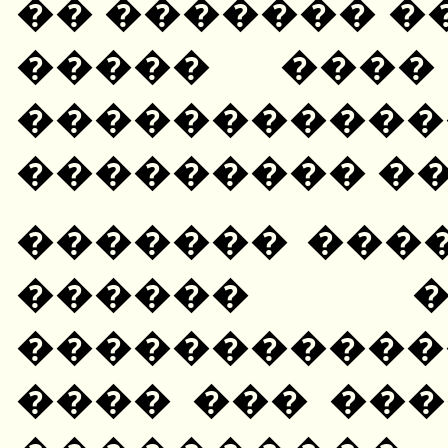
�� ������� �
����� ����
����������
��������� �
������� ���
������ �
�����������
���� ��� ���