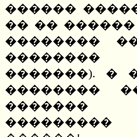
������ ����
�� �� ������
�������� �
�������� 
�������). � 
�������� �
������� 
���������