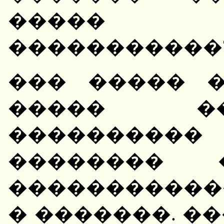
����� �
�����������
��� ����� 
����� �
��������
��������
�����������
� �������. �