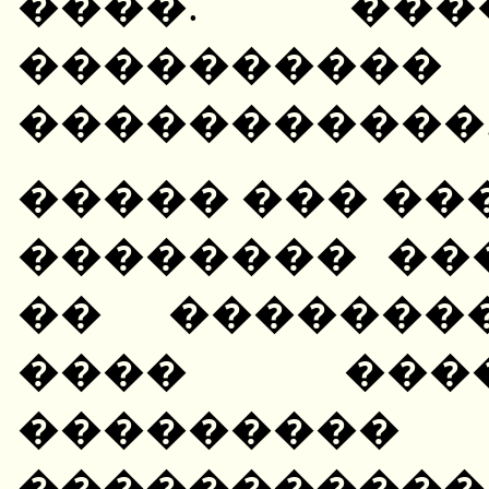
����. ���
���������
�����������
����� ��� ��
�������� ��
�� �������
���� ���
��������
���������