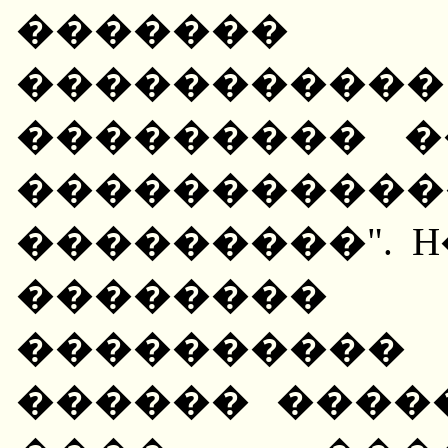
������
���������
��������� �
����������
���������". 
�������
���������
������ ����