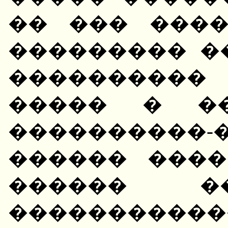
�� ��� ���
��������� �
���������
����� � ��
����������-
������ ����
������ �
����������