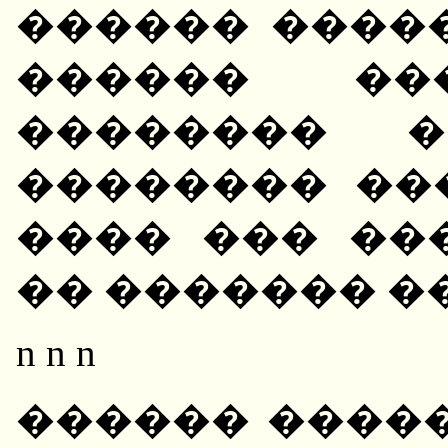
������ ����
������ ��
�������� �
�������� ��
���� ��� ��
�� ������� �
n n n
������ ����