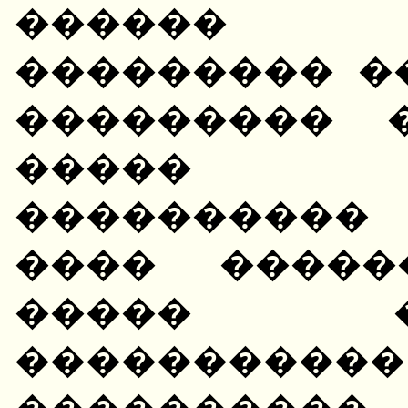
������ �
��������� �
��������� 
����� �
����������
���� �����
����� 
�����������