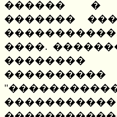
������ � �
������� ��
�����������
����. ������
������
������
"�����������
����������
����������