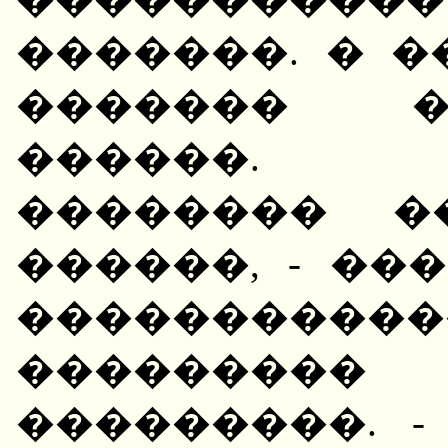
�������. � 
������� �
������. 
�������� �
������, - ��
�����������
���������
���������. 