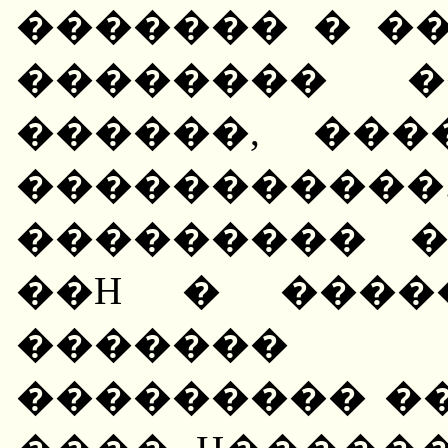
������� � ��
�������� �
������, ��
��������
��������� 
��H � ����
�������
��������� �