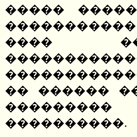
����� ����
�����������
���� �
�����������
�����������
�� ������ �
������
����������.