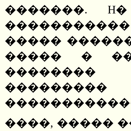
�������. H
���������
����� �����
����� � ��
�������� 
���������
�����������
����, ����� ��