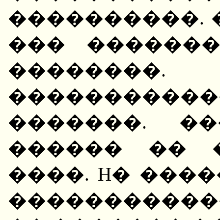
����������. 
��� ������
��������.
����������
�������. �
������ �� 
����. H� ���
����������