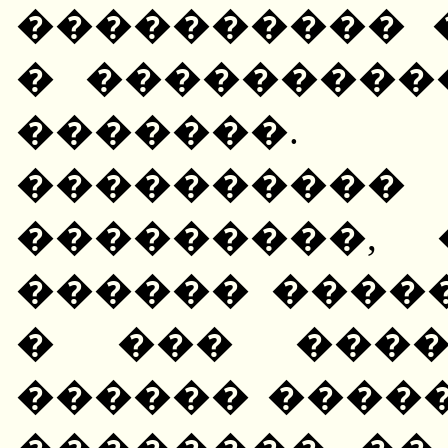
���������� 
� ���������
�������.
���������
���������,
������ ����
� ��� ����
������ ����