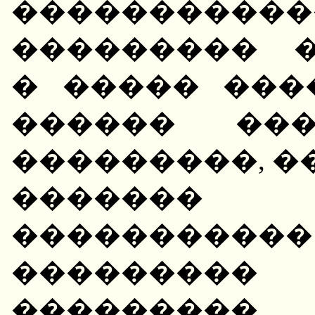
���������
��������� 
� ����� ���
������ ���
���������, �
������
���������
�������
��������