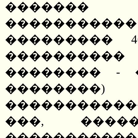
������� (
���������
��������� 4
���������
�������� -
������
�����������
���, ���
���������