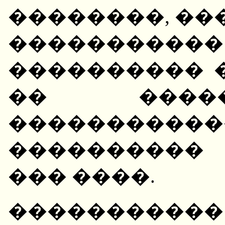
��������, ��
�����������
���������� 
�� ����
������������
����������
��� ����.
��������