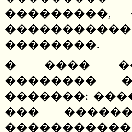
���������,
�����������
��������.
� ���� ��
�������� �
�������: ���
��� ������
�������