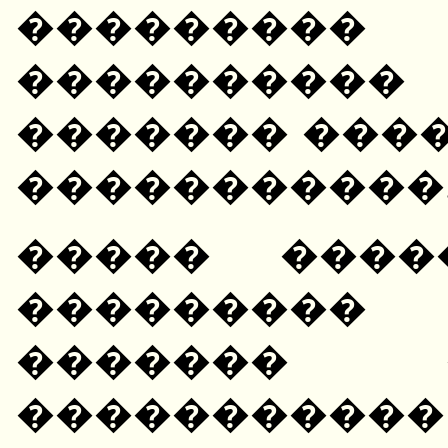
��������
����������
������� ����
�����������
����� ����
��������
������� 
�����������