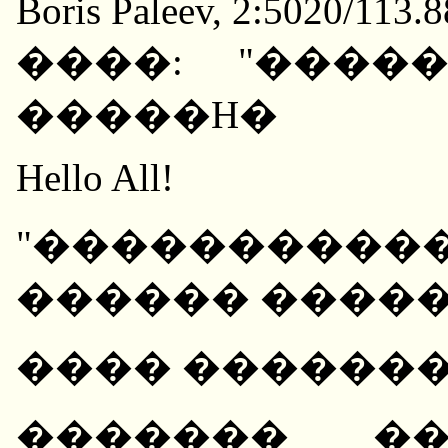
Boris Paleev, 2:5020/113.
����: "����
�����H�
Hello All!
"�����������
������ ����
���� ������
������� ��