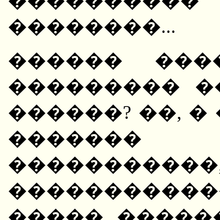
�������
��������...
������ ���
��������� �
������? ��, �
������� 
��������
���������
����� ������