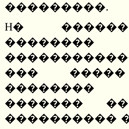
���������.
H� ������
��������
�����������
��� ����
��������
������� ��
���������� �