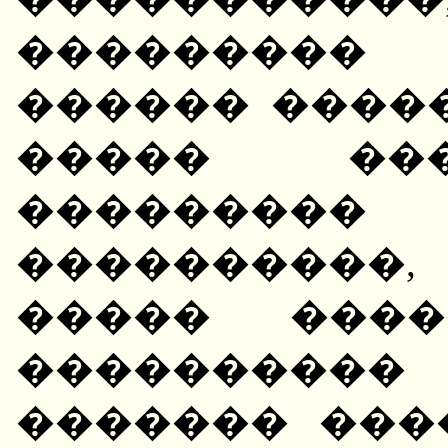
���������
������ ������
����� ���
��������
����������
����� ����
���������
������� ���