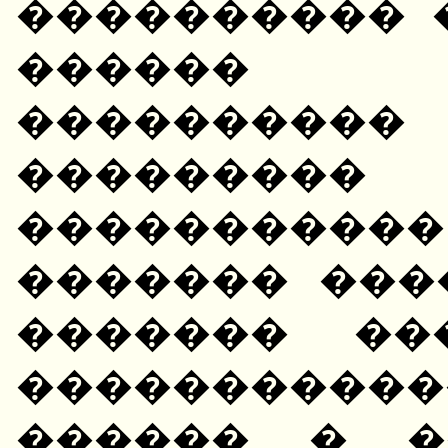
���������� 
������ 
����������
��������� 
���������
������� ���
������� ��
���������
������ � �