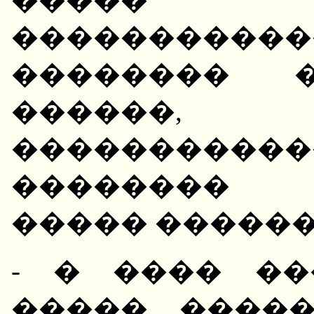
�����������
�������� 
������, �
����������
�������� �
����� ������
- � ���� �
����� ����