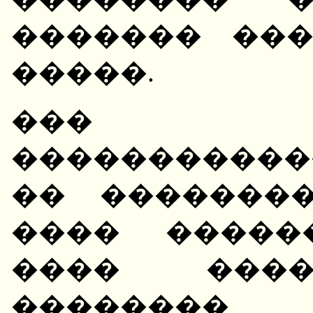
������� ��
�����.
��� 
����������
�� �������
���� �����
���� ����
��������