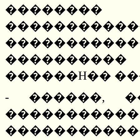
��������
�����������
������
����������
������H�� ��
- ������, 
����������
�����������