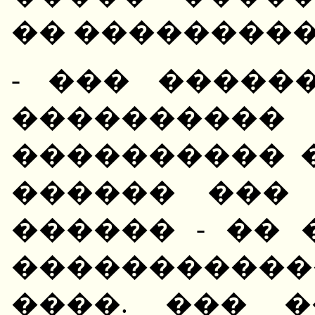
�� ���������
- ��� �����
�������
���������� 
������ ��� 
������ - ��
�����������
����. ��� 