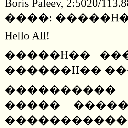
Boris Paleev, 2:5020/113.
����: �����H
Hello All!
�����H�� ��
������H�� �
����������
����� ����
����������