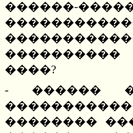
������-����
����������
����������
����������
����?
- ������ 
�����������
�������� ��