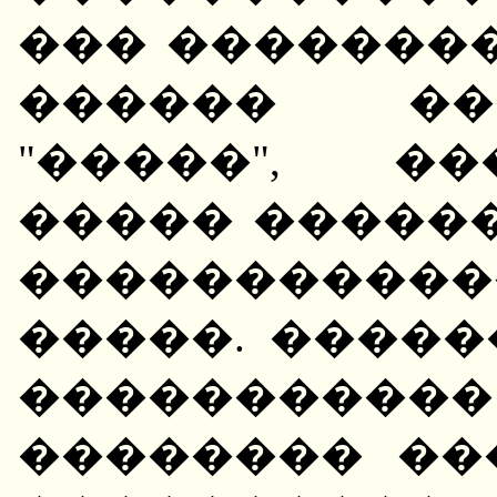
��� �������
������ ��
"�����", �
����� �����
����������
�����. �����
�����������
�������� ��