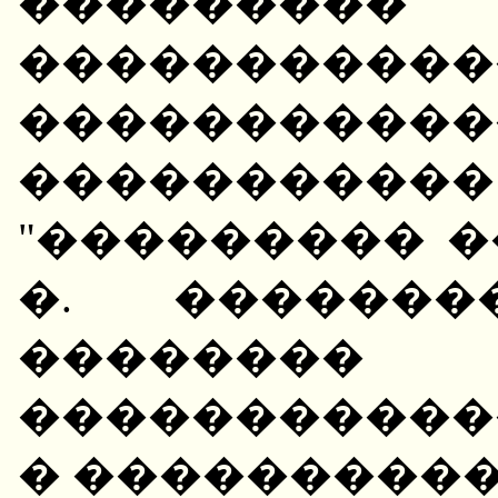
�����
�����������
�����������
�������
"��������� ���
�. �������
������
����������
� ���������