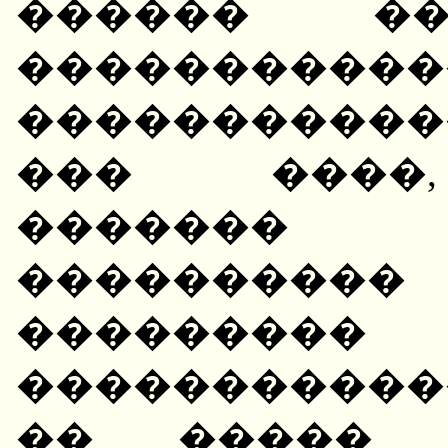
������ ��
�����������
����������
��� ����,
������� �
�������
��������
����������
�� ����� �