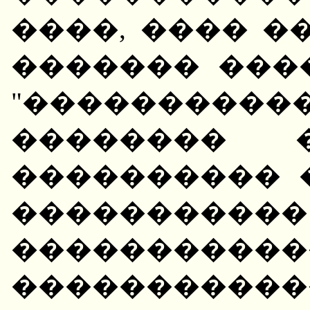
����, ���� 
������� ���
"���������
�������� �
���������� 
�����������
����������
�����������