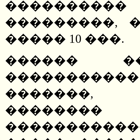
��������
���������, 
����� 10 ���.
������ �
��������
�������,
��������
����������