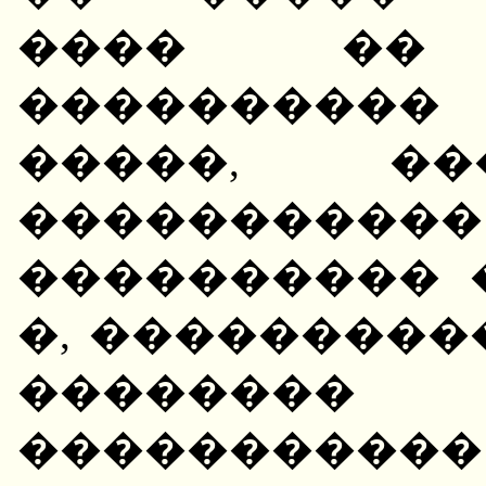
���� �� 
����������
�����, ��
��������
���������� 
�, ����������
�������� 
�����