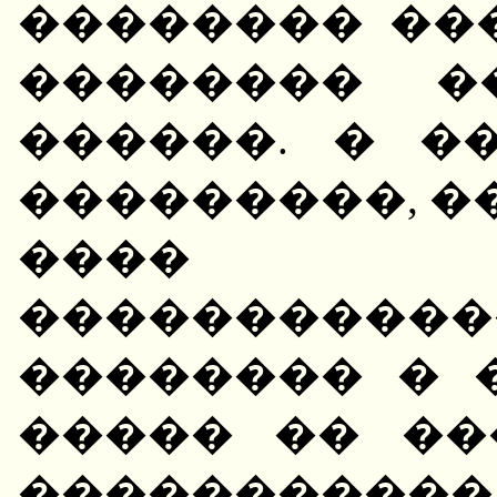
�������� ��
�������� �
������. � �
���������, �
����
�����������
�������� � 
����� �� ��
���������