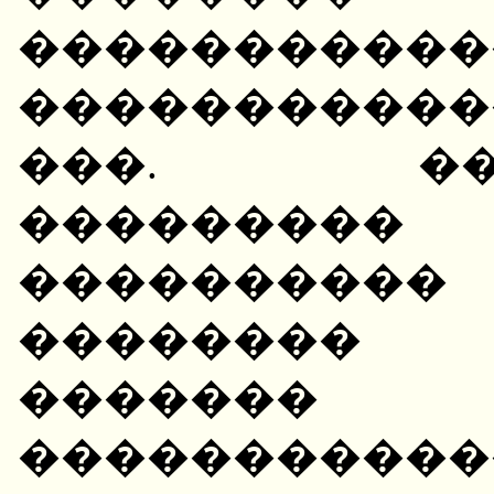
�����������
�����������
���. ����
�������
���������� 
�������� 
�����
����������