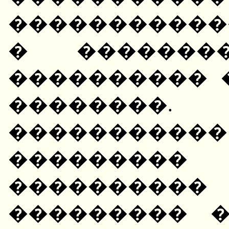
�����������
� �������
���������� 
��������
��������
��������� 
����������
��������� 