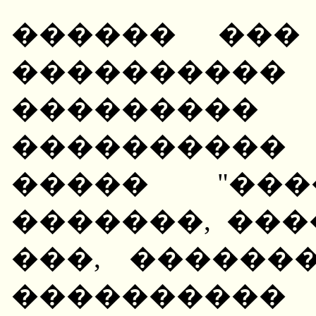
������ ���
��������
�������
����������
����� "��
�������, ���
���, ������
���������