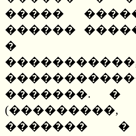
����� ����
������ ����
� ����
�����������
����������
�������. �
(���������
������� �