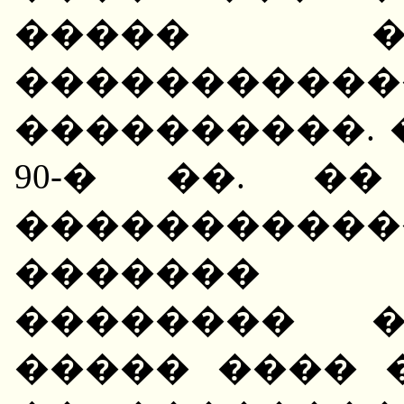
����� �
����������
����������. �
90-� ��. �
�����������
������� 
�������� �
����� ���� 