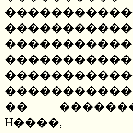
�����������
��������
����������
����������
�����������
�����������
�� ������
H����, 