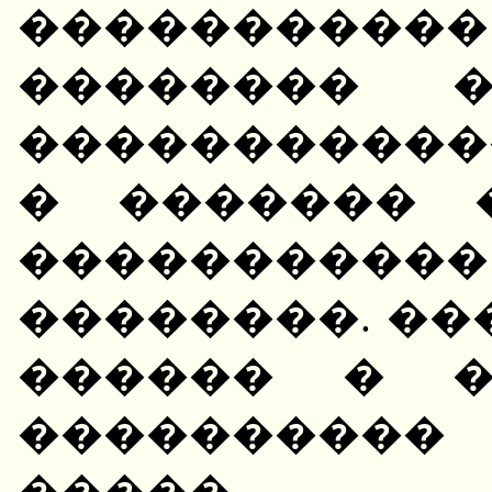
���������
�������� �
����������
� ������� 
����������
��������. ��
������ � �
����������
����� 