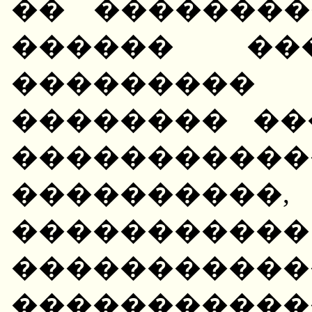
�� ��������
������ ��
��������
�������� ��
����������
��������
��������
�����������
����������