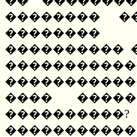
�� �������
�������� �
�������
���������� 
����������
����������
���� �����
����������
����������