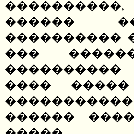
����������
������ �
���������� �
��� �����
����������
���� �����
����������
������ ���
����� ��