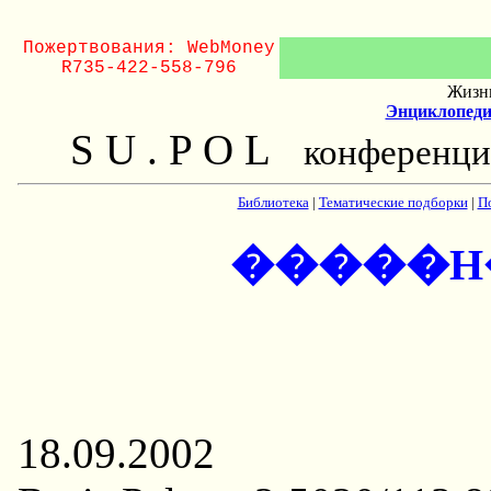
Пожертвования: WebMoney
R735-422-558-796
Жизнь
Энциклопеди
S U . P O L
конференци
Библиотека
|
Тематические подборки
|
П
�����H
18.09.2002