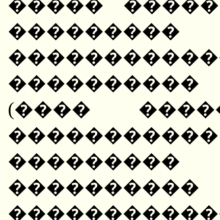
����� �����
������
������������
���������
(���� ����
����������
��������� 
�������
�����������