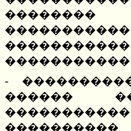
�������� 
����������
�����������
�����������
- ���������
������ �
����������
����������