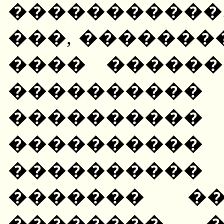
����������
���, �������
���� ������
����������
��������
����������
��������
������� �
�������� �