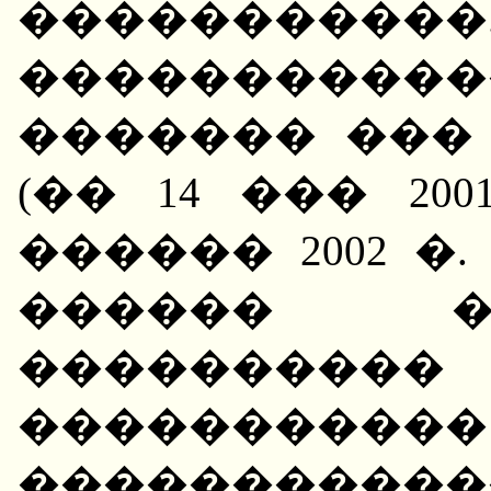
�����������
�����������
������� ���
(�� 14 ��� 200
������ 2002 �.
������ �
���������
�������
���������