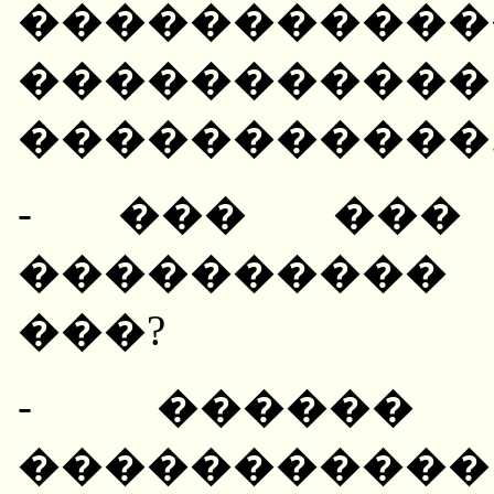
�����������
����������
�����������
- ��� ���
����������
���?
- ������ 
���������