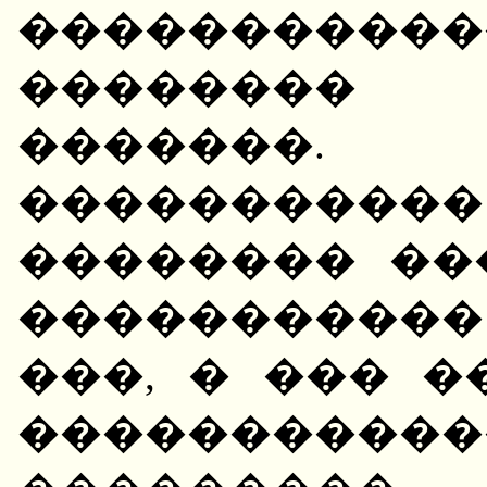
�����������
�������� 
�������
����������
�������� ��
����������
���, � ��� 
����������