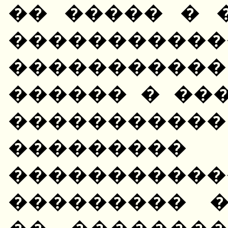
�� ����� � 
�����������
����������
������ � ��
����������
���������
�����������
��������� 