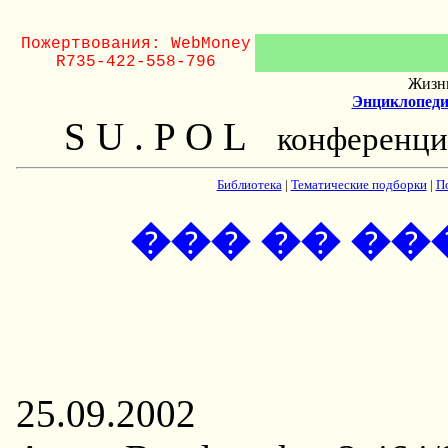
Пожертвования: WebMoney
R735-422-558-796
Жизнь
Энциклопеди
S U . P O L
конференци
Библиотека
|
Тематические подборки
|
П
��� �� ��
25.09.2002