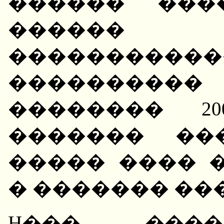
������ ���
������
�����������
���������
�������� 2
������� ��
����� ���� 
� ������� ��
H��� ����