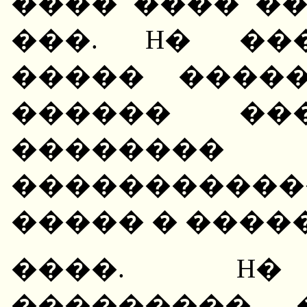
���� ���� ��
���. H� ��
����� �����
������ ���
������
����������
����� � ����
����. H�
��������� 