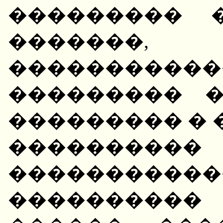
��������� �
�������
�������
��������� 
��������� � 
���������
�����������
����������