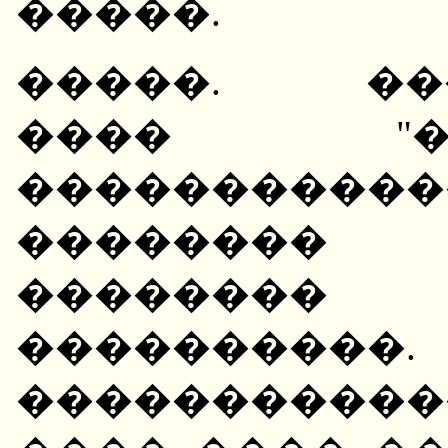
�����.
�����. ���
���� "�
���������
�������� 
��������
�������
�����������