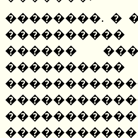
��������. � 
����������
������ ���
�������
�����������
�����������
����������
���������