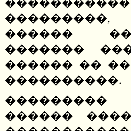
���������
���������,
������ ��
������� ��
������ �� ��
����������.
��������� 
������ ���