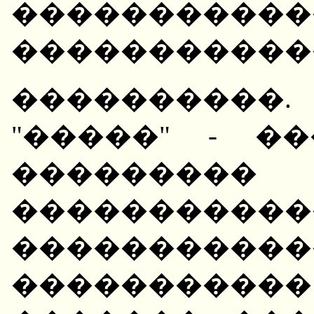
������
�����������
���������
"�����" - �
��������� 
�����������
����������
��������