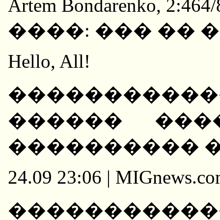
Artem Bondarenko, 2:464/
����: ��� �� 
Hello, All!
�����������
������ ���
���������� 
24.09 23:06 | MIGnews.c
���������