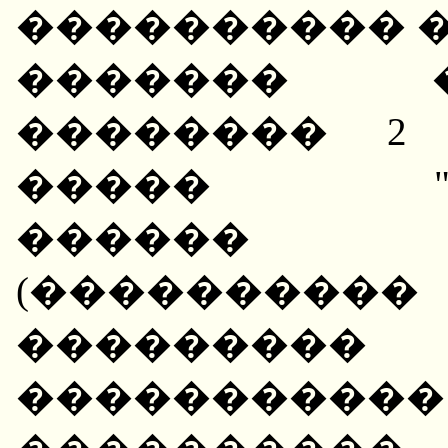
���������� ��
������� 
�������� 2
����� "����
������ �
(���������
��������
���������