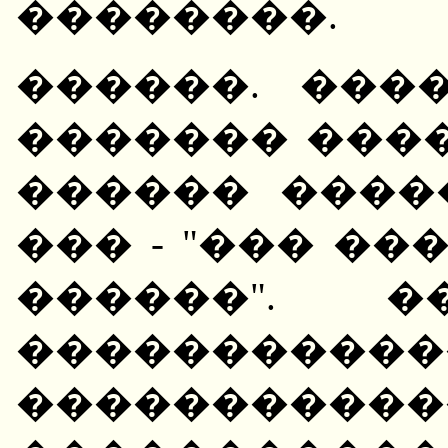
��������.
������. ���
������� ����
������ ����
��� - "��� ��
������". �
����������
�����������