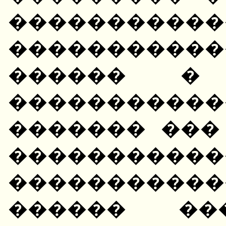
�����������
������������
������ � 
����������
������� ���
�����������
����������
������ ��