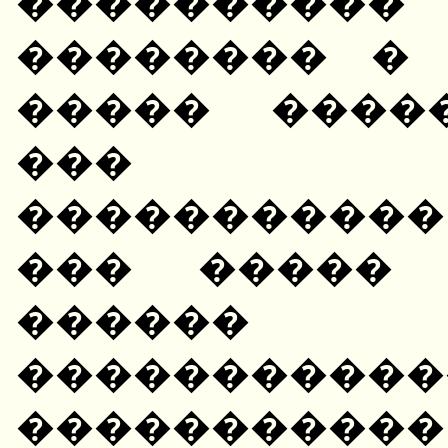
��������
�������� �
����� ����
��� ��
����������
��� ����� 
������ 
������
������