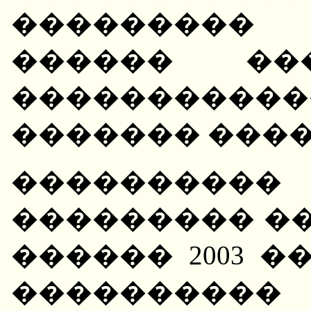
��������
������ ��
��������
������� ����
��������
��������� ����
������ 2003 
�������