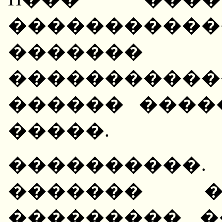
�����������
������� 
���������
������ ����
�����.
����������.
������� �
��������� ��