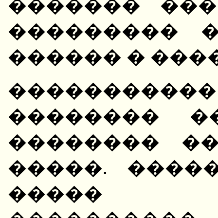
������� ���
��������� �
������ � ���
����������
�������� �
�������� �
�����. ����
����� 