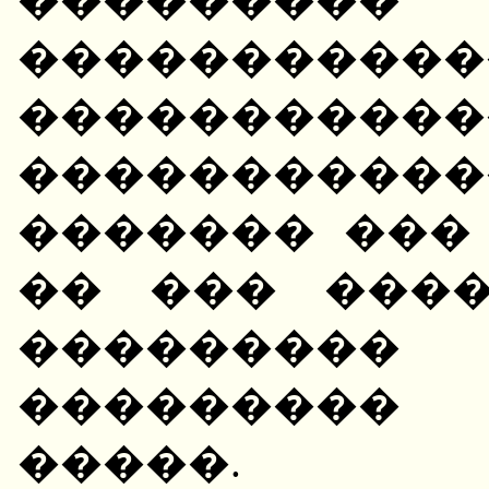
�������
�����������
��������
������� ���
�� ��� ���
��������� F-
���������
�����.