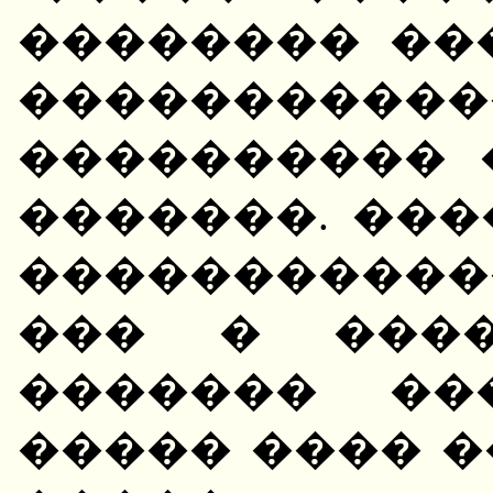
�������� ��
�����������
���������� 
�������. ��
����������
��� � ����
������� ��
����� ���� 