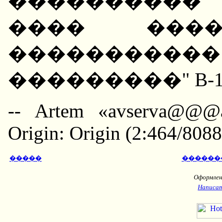
����������
���� ����
����������
���������" B-1 
-- Artem «avserva@@@a
Origin: Origin (2:464/8088
�����
������
Оформлени
Написат