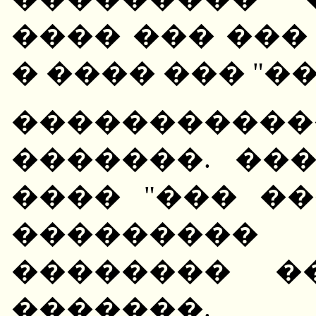
���� ��� ��� (
� ���� ��� "�
���������
�������. ��
���� "��� ��
�������
�������� �
�������.