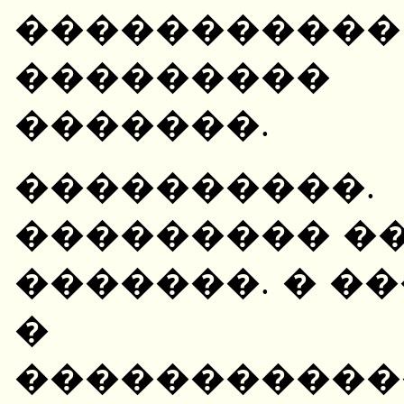
��������
��������� 
�������.
����������
��������� ��
�������. � �
� ���
����������