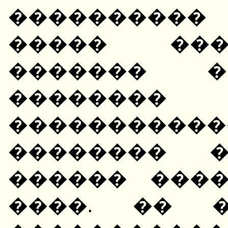
���������
����� ���
������� �
������
�����������
�������� �
������ ���
����. �� �