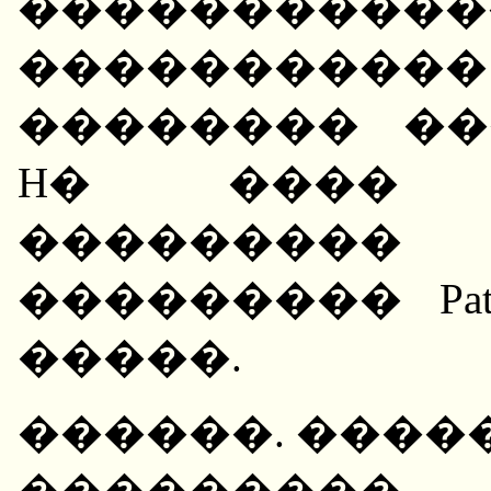
������������
����������
�������� ��
H� ���� 
��������� 
��������� Pat
�����.
������. ����
��������