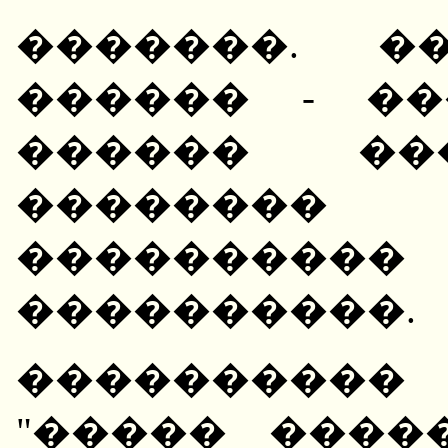
�������. �
������ - �
������ ��
��������
���������
����������.
����������
"����� ����