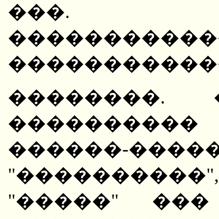
���. ��
������������
�����������
��������. 
����������
������-��
"����������"
"�����" ��