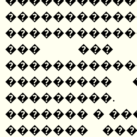
����������
�����������
������������ 
��� ��� 
�����������
��������� 
���������.
������� � ��
������� ��