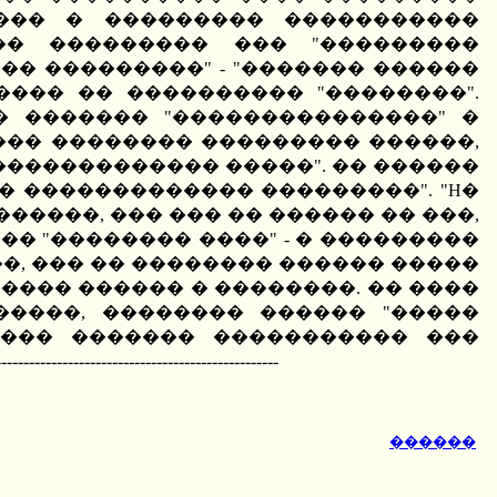
��� � ��������� �����������
�� ��������� ��� "���������
� ���������" - "������� ������
��� �� ���������� "��������".
 ������� "���������������" �
���� �������� ��������� ������,
������������� �����". �� ������
� ������������� ���������". "H�
�����, ��� ��� �� ������ �� ���,
�� "�������� ����" - � ���������
�, ��� �� �������� ������ �����
���� ������ � ��������. �� ����
�����, �������� ������ "�����
��� ������� ����������� ���
------------------------------
������