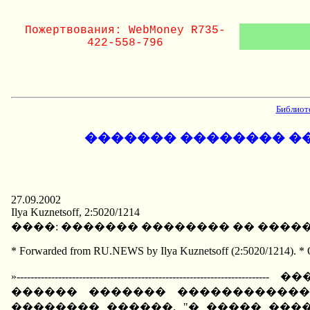
Пожертвования: WebMoney R735-
422-558-796
Библиот
������� �������� ��
27.09.2002
Ilya Kuznetsoff, 2:5020/1214
����: ������� �������� �� �����
* Forwarded from RU.NEWS by Ilya Kuznetsoff (2:5020/1214). * O
»-------------------------------------------
������ ������� ������������
�������� ������. "� ����� ���