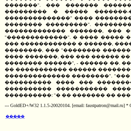
�������". ��� ������� �����
��������� � ����� �������-
��������������" ���� ��������
�������� ���������". �������
������������� �������, ��� 
"�������������". � ���� ����� 
��� ������������ � ������, ���
��������, ��� "�������� ������
���� �������, ��� ��� ������ ��
�������� ������", - ������ ��. 
�� ����������� ������ ��������
�������������� ��������". "���
���������� ���� ��� ��������
���������� ����������� ����
����������: "� �� ������� �� �����, �� ������� ���
--- GoldED+/W32 1.1.5-20020104. [email: faustpatron@mail.ru] *
�����