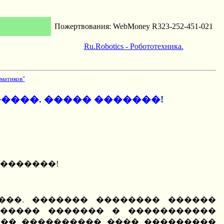
Пожертвования: WebMoney R323-252-451-021
Ru.Robotics - Робототехника.
матиков"
����. ����� �������!
 �������!
������ ������� H����. ������� �������� ������
����� ������� � �����������
���� ���������� ���� ���������