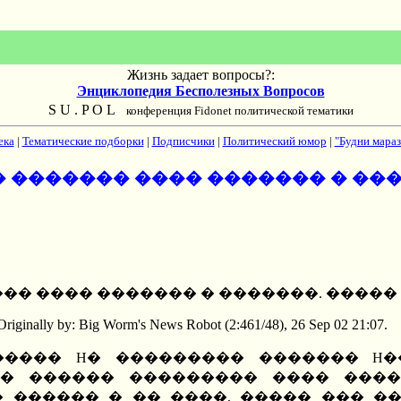
Жизнь задает вопросы?:
Энциклопедия Бесполезных Вопросов
S U . P O L
конференция Fidonet политической тематики
ека
|
Тематические подборки
|
Подписчики
|
Политический юмор
|
"Будни мараз
 ������� ���� ������� � ���
�� ���� ������� � �������. �����
riginally by: Big Worm's News Robot (2:461/48), 26 Sep 02 21:07.
------------------------------ ������� H� ���
� ������ ��������� ���� ����
� ������ � �� ����, ����� ��� 