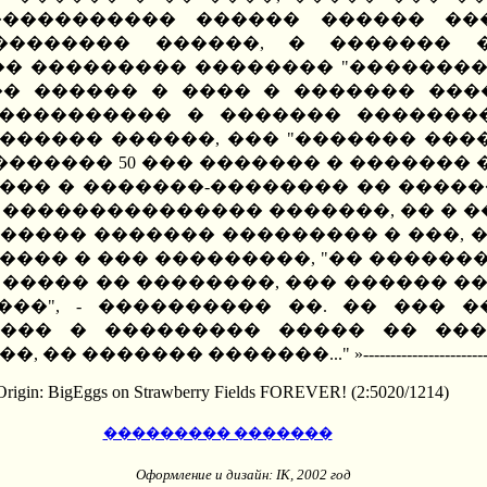
����������� ������ ������ ��
�������� ������, � ������� 
� ��������� �������� "���������
�� ������ � ���� � ������� ����
����������� � ������� ��������
������� ������, ��� "������� ��
������� 50 ��� ������� � ������� 
��� � �������-�������� �� �����
 ��������������� �������, �� � ��
������� ������� ��������� � ���, �
��� � ��� ���������, "�� �������
 ����� �� ��������, ��� ������ ��
��", - ���������� ��. �� ��� �
��� � ��������� ����� �� ���
����..." »-------------------------------------------
 Origin: BigEggs on Strawberry Fields FOREVER! (2:5020/1214)
��������� �������
Оформление и дизайн: IK, 2002 год