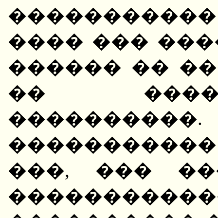
����������
���� ��� ��
������ �� ��
�� ����
���������
�����������
���, ��� �
�����������