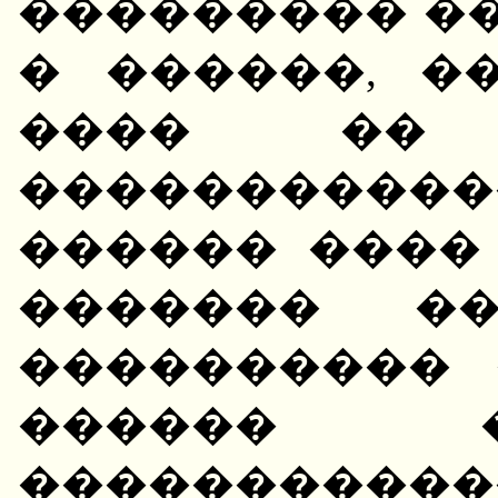
��������� ��
� ������, �
���� ��
������������
������ ����
������� ��
���������� 
������ 
���������