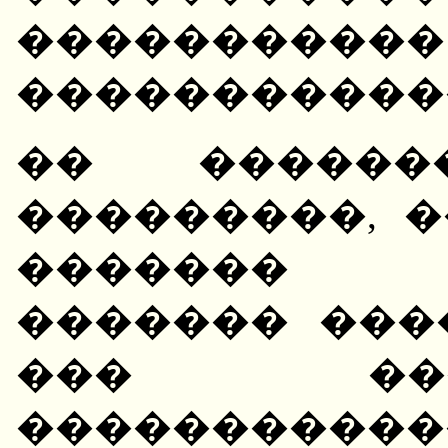
�����������
�����������
�� ������
���������, 
������� �
������� ���
��� ��
��������