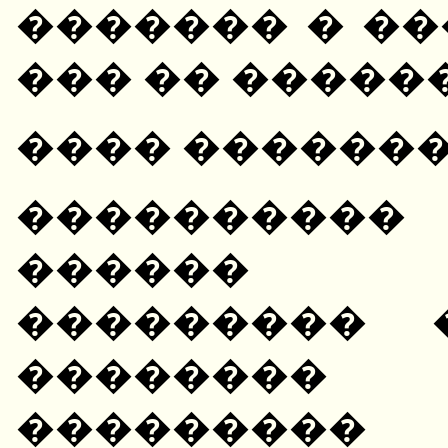
������� � �
��� �� �����
���� ������
����������
������ ��
��������� 
�������� 
��������