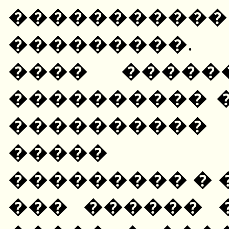
�����������
���������.
���� �����
���������� 
���������� 
����� �
��������� � 
��� ������ 