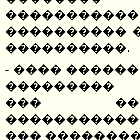
���������
���������� 
����������.
- ���� �����
��������� 
��� ��
����������
��� ��������.