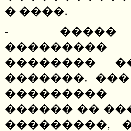
� ����.
- ����� 
���������
�������� �
�������. ��
��������� 
������ �� ��
���������, 