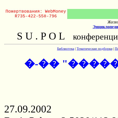
Пожертвования: WebMoney
R735-422-558-796
Жизнь
Энциклопеди
S U . P O L
конференци
Библиотека
|
Тематические подборки
|
П
�-�� "����
27.09.2002