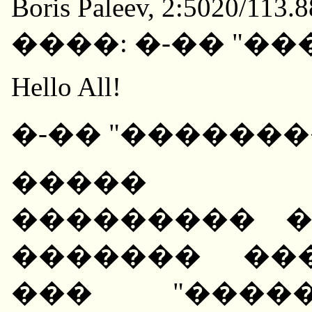
Boris Paleev, 2:5020/113.
����: �-�� "�
Hello All!
�-�� "������
����� �
��������� 
������� ��
��� "����