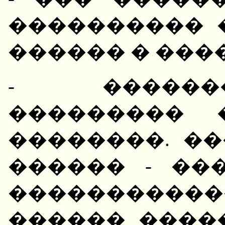
���������� 
������ � ���
- ������
��������� 
��������. �
������ - ��
����������
������ ����