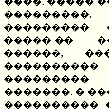
����, ����� 
��������
��������� 
�����-�� �
������, �
���������
��������
�������. � �
���������� 