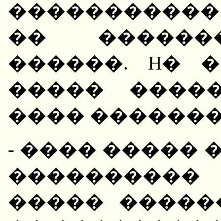
�����������
�� ������
������. H� 
����� ����
���� �������
- ���� ����� 
����������
����� �����