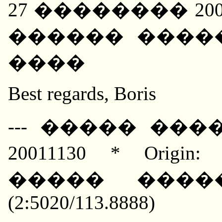
27 �������� 20
������ �����
����
Best regards, Boris
--- ����� ����
20011130 * Orig
����� ����
(2:5020/113.8888)