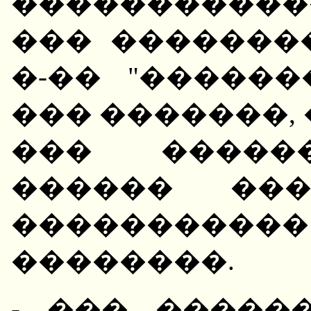
����������
��� �������
�-�� "������
��� �������,
��� ������
������ ��
�����������
��������.
- ��� �����