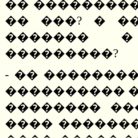
�� ���������
�� ���? � �
������� �
���������?
- �� �������
���������� �
�������� ��
���� ������