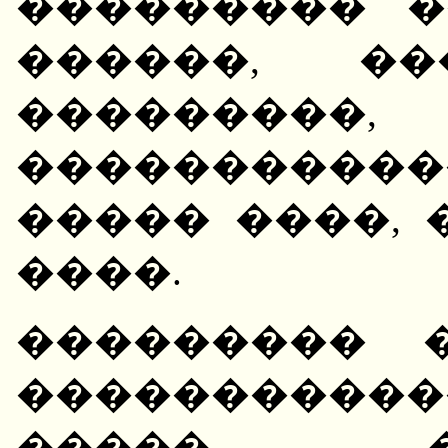
��������� �
������, ��
��������
����������
����� ����, 
����.
��������� 
����������
����� �