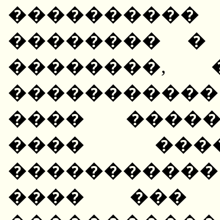
����������
�������� �
��������,
���������
���� �����
���� ���
�����������
���� ��� 