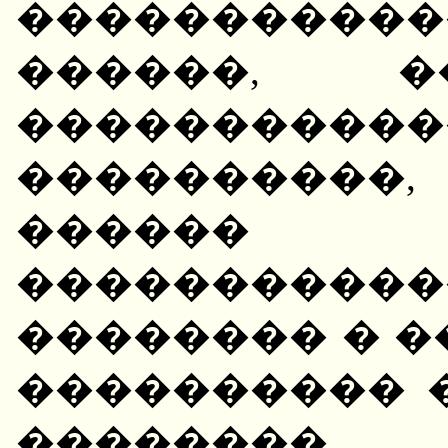
���������
������, �
����������
����������,
������
�����������
�������� � �
���������� 
�������