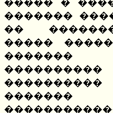
����� � ����
������� ���
�� �������
����� ����
������� 
����������
���������
������
������������