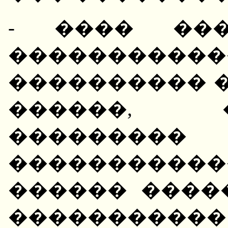
- ���� ���
�������
���������� �
������, 
�����
���������
������ �����
����������