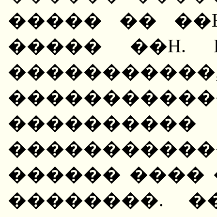
����� �� ��
����� ��H.
�������
����������
����������
���������
������ ����
��������. �