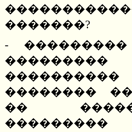
���������
�������?
- ��������
��������
���������
�������� �
�� �����
��������� 