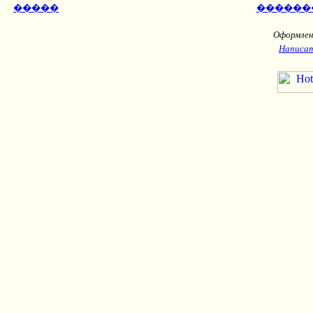
�����
������
Оформлени
Написат