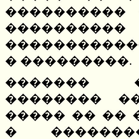
���������� 
��������
����������
� ���������.
������� 
�������� �
����� �� �� 
� ������