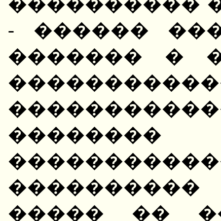
���������� �
- ������ ��
������� � 
����������
����������
�����
������
����������
����� �� �