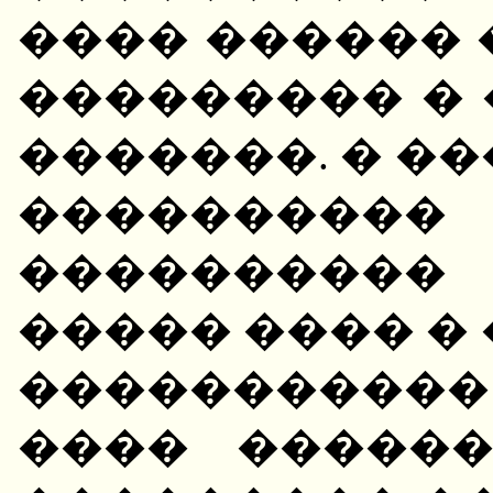
���� ������ 
��������� � 
�������. � �
����������
����������
����� ���� �
����������
���� �����