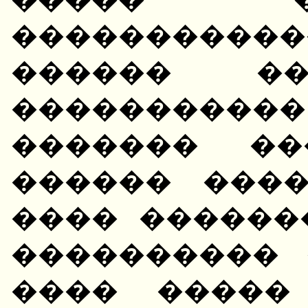
�����������
������ ��
���������
������� ��
������ ���
���� ������
���������� 
���� �����