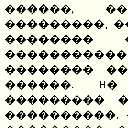
������, ��
���������, 
��������
����������
�������� �
������. H�
��������� 
����������.