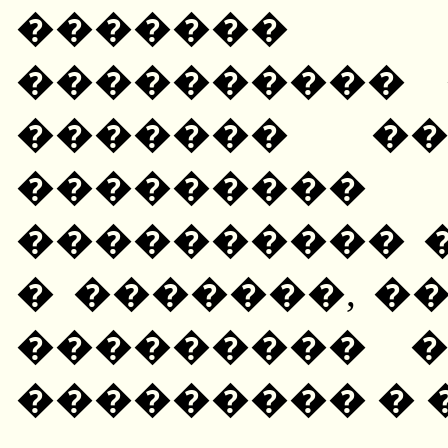
������� 
���������� 
������� �
���������
���������� 
� �������, �
��������� 
��������� � 