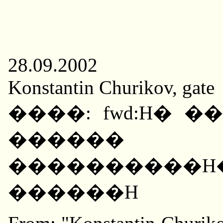
28.09.2002
Konstantin Churikov, gate
����: fwd:H� 
������ 
����������
������H