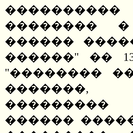
����������
�������� �
������ ����
������" �� 13
"�������� �
�������,
��������� 
������ ����