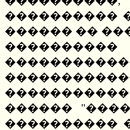
����������
���������� 
������ �� ��
����������
�����������
�����������
�����������
������ "���
���������� 