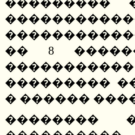
��������� 
�����������
�����������
�� 8 �����
�����������
��������� �
� ������ �����
�������� �