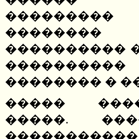
��������
�������� 
���������� �
��������
�������� � �
����� ���
�����. ���
�����������.