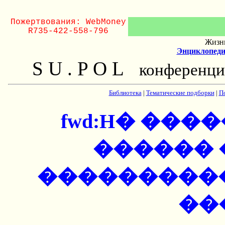
Пожертвования: WebMoney
R735-422-558-796
Жизнь
Энциклопеди
S U . P O L
конференци
Библиотека
|
Тематические подборки
|
П
fwd:H� ���
������
���������
��