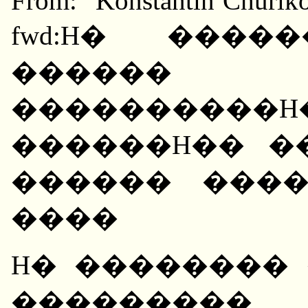
From: "Konstantin Churiko
fwd:H� ���
������ 
����������
������H�� �
������ ����
����
H� ��������
��������� 