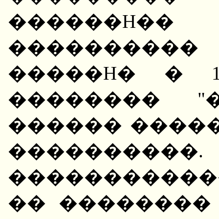
������H�� 
����������
�����H� � 193
�������� "
������ �����
����������.
����������
�� ��������