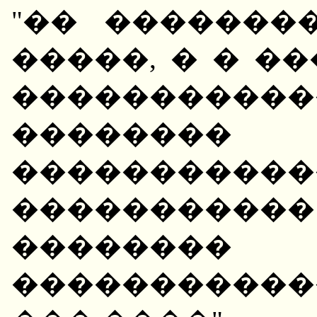
"�� �������
�����, � � �
����������
�������
��������
���������
��������
����������