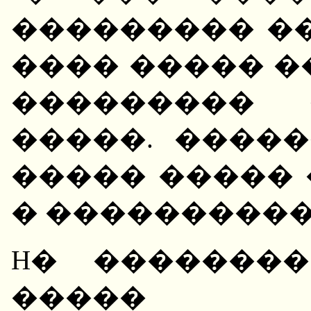
��������� �
���� ����� �
��������� 
�����. ����
����� �����
� ���������� 
H� �������
����� ��