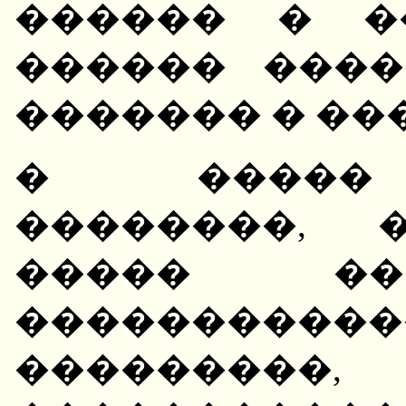
������ � �
������ ����
������� � ��
� ����� 
��������, 
����� ��
����������
���������,