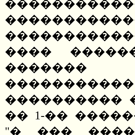
��������
�����������
����������
���� �����
������� "
����������
���������� �
�� 1-�� ����
"� ��� ���