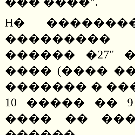
��� ����".
H� �������
��������� 
������ �27" �
���� (���� �
������� � ���
10 ����� �� 
���� �� ��
������ 