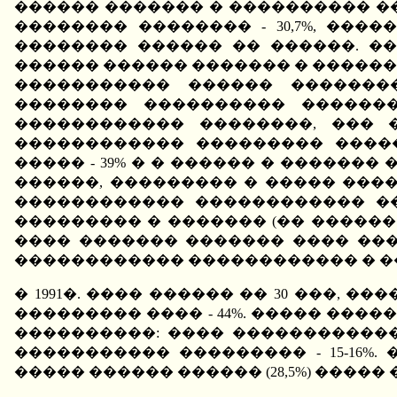
������ ������� � ���������� �
�������� �������� - 30,7%, ����
�������� ������ �� ������. �
������ ������ ������� � ������
����������� ������ �������
�������� ���������� ��������
������������ ��������, ��� 
������������ ��������� �����
����� - 39% � � ������ � �������
������, ��������� � ����� ����
������������ ������������ ��
��������� � ������� (�� ������
���� ������� ������� ���� ���
������������ ������������ � ��
� 1991�. ���� ������ �� 30 ���, 
��������� ���� - 44%. ����� ��
����������: ���� �����������
����������� ��������� - 15-16
����� ������ ������ (28,5%) ����