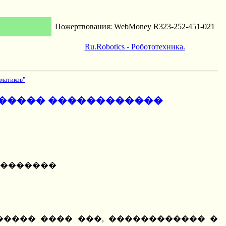
Пожертвования: WebMoney R323-252-451-021
Ru.Robotics - Робототехника.
матиков"
������ ������������
��������
���� ���� ���, ������������ �