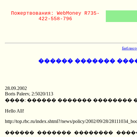
Пожертвования: WebMoney R735-
422-558-796
Библиот
������ ������� ���
28.09.2002
Boris Paleev, 2:5020/113
����: ������ ������� ��������
Hello All!
http://top.rbc.ru/index.shtml?/news/policy/2002/09/28/28111034_bo
������ ������� �������� ����