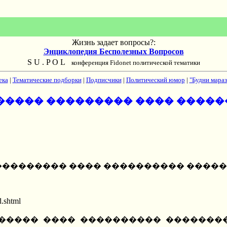
Жизнь задает вопросы?:
Энциклопедия Бесполезных Вопросов
S U . P O L
конференция Fidonet политической тематики
ека
|
Тематические подборки
|
Подписчики
|
Политический юмор
|
"Будни мараз
����� ��������� ���� ����
 ��������� ���� ���������� ����
d.shtml
����� ���� ���������� ��������