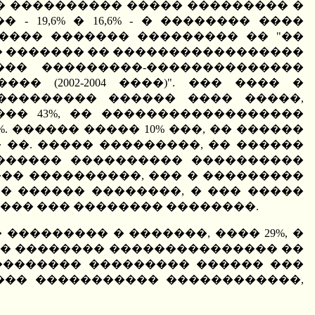
� ���������� ����� ��������� �
 19,6% � 16,6% - � �������� ����
���� ������� ��������� �� "��
 � ������� �� �����������������
�� ���������-��������������
(2002-2004 ����)". ��� ���� �
��������� ������ ���� �����,
�� 43%, �� ������������������
. ������ ����� 10% ���, �� ������
 ��. ����� ���������, �� ������
������� ���������� ����������
��� ����������, ��� � ���������
� ������ ��������, � ��� �����
��� ��� �������� ��������.
 ��������� � �������, ���� 29%, �
��� �������� ��������������� ��
�������� ��������� ������ ���
���� ����������� ������������,