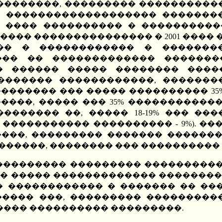
��������, ��������� ����������
� ������������������� ��������� -
� ���� ���������� � ����������
���� ��������������� � 2001 ����
�� � ������������ � ��������
� �� ������������� ����������� 
� ������ ����� �������� ����
������ ������������, ��������
 �������� ��� ����� ���������� 35%
����, ����� ��� 35% ������������
������� ��, ����� 18-19% ��� ��
 ����������� ���������� - 9%). ��
���, ��������� ������� �������
�����, �������� ��� ���������� 
������������ ��������� ����������
���� ����� ������������� ������
� ������������ � ������� �� ��
%. ����� ���, ��������� ��������
� ���� ���������� ���������.