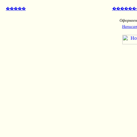
�����
������
Оформлени
Написат