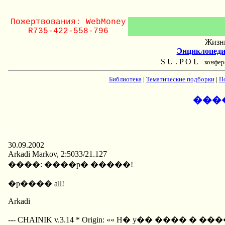
Пожертвования: WebMoney
R735-422-558-796
Жизнь
Энциклопеди
S U . P O L
конфер
Библиотека
|
Тематические подборки
|
П
���
30.09.2002
Arkadi Markov, 2:5033/21.127
����: ����p� �����!
�p���� all!
Arkadi
--- CHAINIK v.3.14 * Origin: «« H� y�� ���� � �����