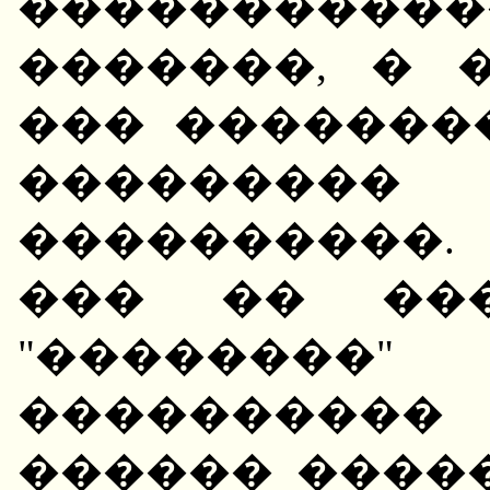
������������
�������, � 
��� �������
��������
����������
��� �� ���
"������
��������
������ ����