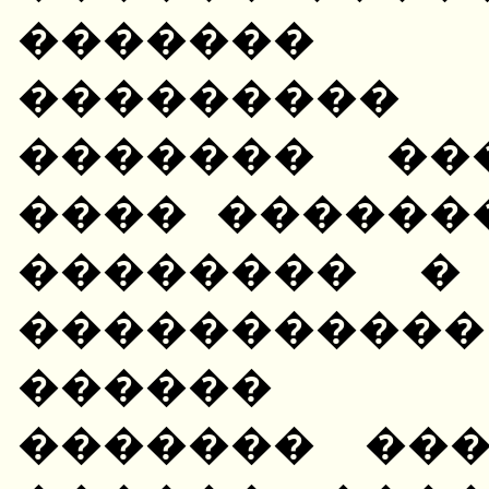
������� 
���������
������� ��
���� ������
�������� �
����������� 
������ �
������� ��