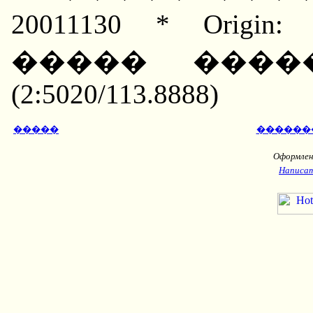
20011130 * Orig
����� ����
(2:5020/113.8888)
�����
������
Оформлени
Написат