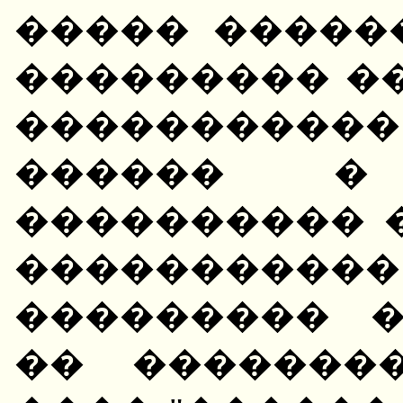
����� �����
��������� �
���������
������ �
���������� 
�����������
��������� 
�� �������