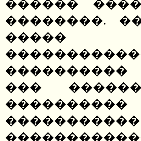
������ ���
��������. �
����� �
������
���������� 
��� ������
���������
�����
���������