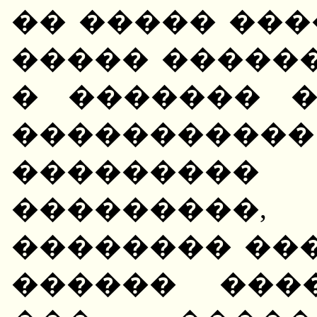
�� ����� ��
����� �����
� ������� 
��������
��������
��������
�������� ��
������ ���