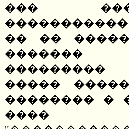
��� ���
����������� 
�� �� ����
������� 
���������
����� ����
�������� � 
���� �