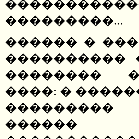
����������
���������...
������ � ���
���������� 
�������� �
����: � ����
���������
������ 