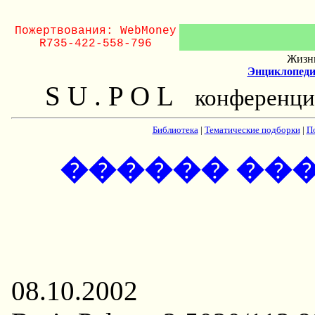
Пожертвования: WebMoney
R735-422-558-796
Жизнь
Энциклопеди
S U . P O L
конференци
Библиотека
|
Тематические подборки
|
П
������ ��
08.10.2002