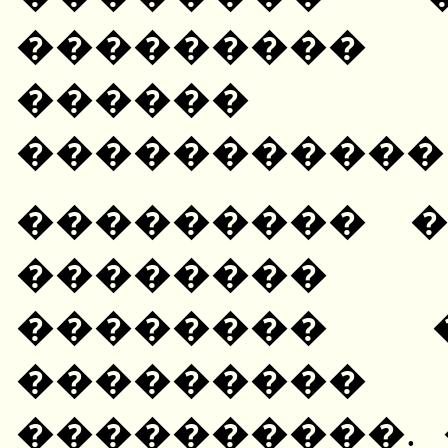
���������
������
�����������
��������� 
��������
�������� 
�������
����������.