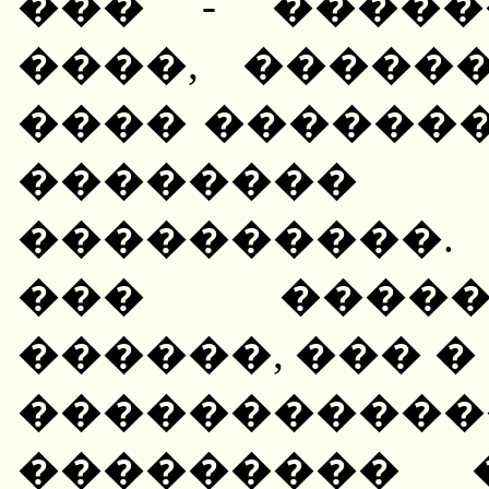
��� - ����
����, �����
���� �������
�������� 
����������.
��� �����
������, ��� 
�����������
��������� 