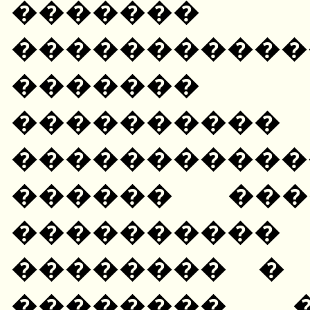
�������
�����������
�������
����������
�����������
������ ���
���������
�������� �
�������� 