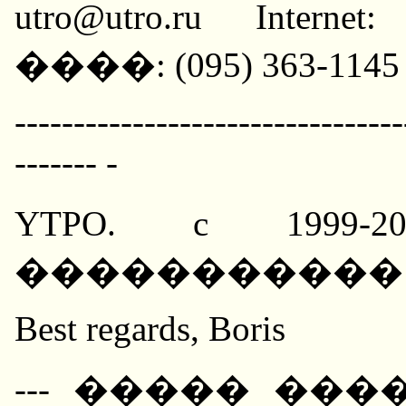
utro@utro.ru Internet
����: (095) 363-1145
---------------------------------
------- -
YTPO. c 1999
����������� �
Best regards, Boris
--- ����� ����