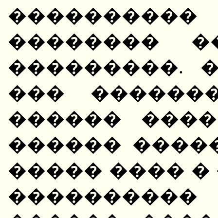
��������
�������� �
���������. 
��� ������
������ ����
������ �����
����� ���� �
����������