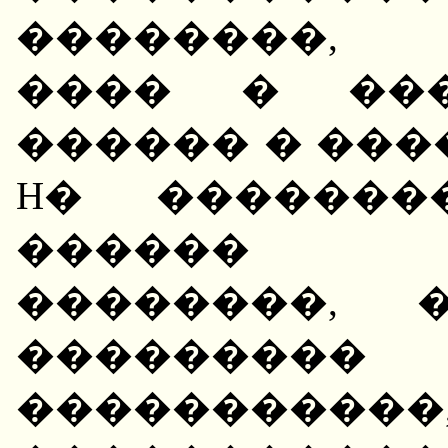
��������, 
���� � ���
������ � ���
H� �������
������ �
��������, 
��������
�������