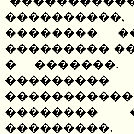
"����������
���������
�������� �
��������� ��
� �������.
��������
��������
�������� 
��������