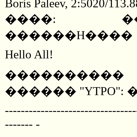
Boris Paleev, 2:5020/113.
����: �
������H����
Hello All!
����������
������ "YTPO"
---------------------------------
------- -