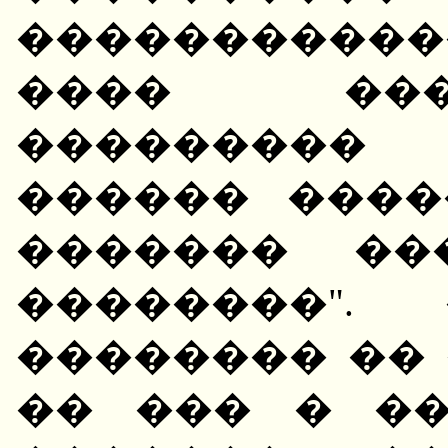
����������
���� ���
���������
������ ����
������� ��
��������".
�������� �� 
�� ��� � �