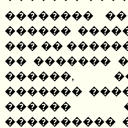
�������� ��
������ ����
��� �� �����
�� ������� �
������, �
������� ���
������ 
���������� 