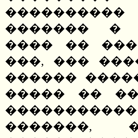
����������
������� � 
���� �� ���
���, ��� ��
������ ����
����� �� �
����������
�������, 