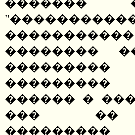
������� 
"���������
����������
�������� �
��������
���������
������ � ���
��� �� 
��������