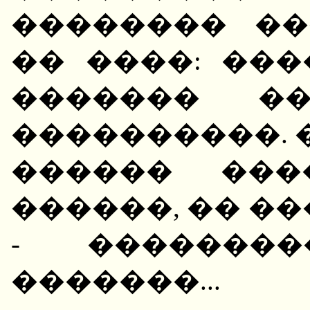
�������� ��
�� ����: ��
������� ��
����������. 
������ ���
������, �� �
- ��������
�������...