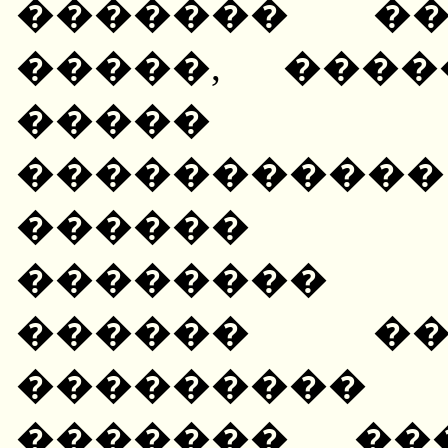
������� ��
�����, ���
����� 
����������
������ �
�������� "
������ ��
���������
������� ��