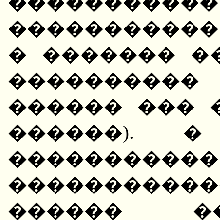
�������
�����������
� ������� �
���������
������ ��� 
������). 
�����������
�����������
������ �