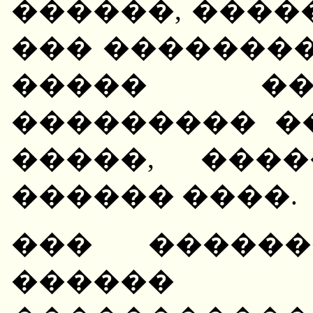
������, ����
��� ��������
����� ��
��������� �
�����, ���
������ ����.
��� ������
������