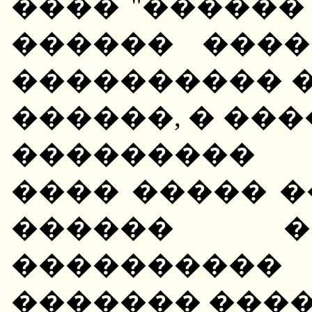
���� "������
������ ����
���������� 
������, � ��
��������� 
���� ����� 
������ �
����������
������� ����