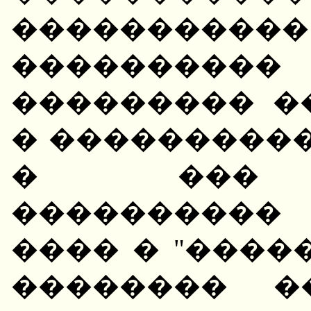
����������
���������
��������� �
� ����������
� ��� �
����������
���� � "����
�������� �