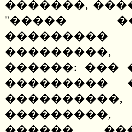
�������, ���
"����� �
�������
���������
������: ���
��������� 
����������
���������,
������, �