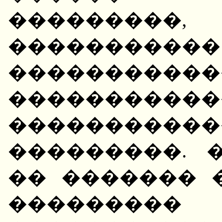
�������
�����������
����������
����������
����������
���������. 
�� ������� 
���������