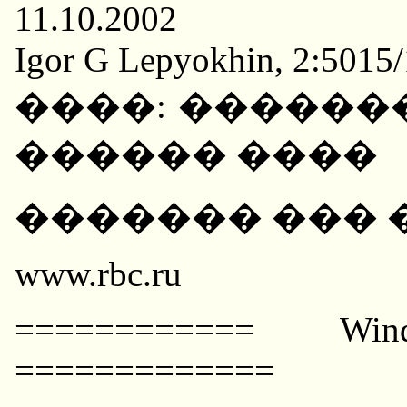
11.10.2002
Igor G Lepyokhin, 2:5015/
����: ������
������ ����
������� ��� �
www.rbc.ru
============ Win
=============