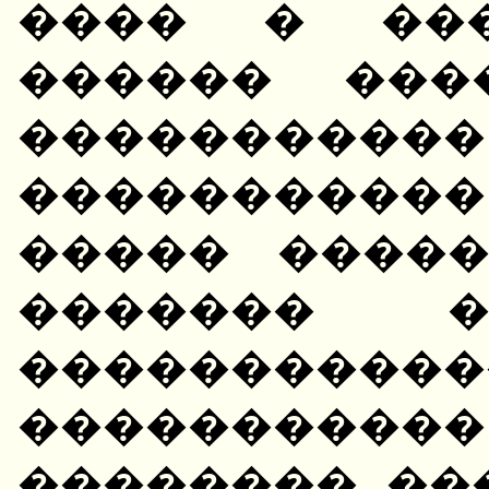
���� � ���
������ ���
�������
����������
����� ����
������� 
�����������
����������
�������� ��