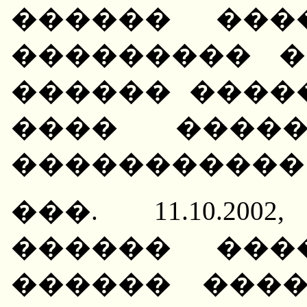
������ ���
��������� �
������ ����
���� �����
�����������
���. 11.10.2002
������ ���
������ ���