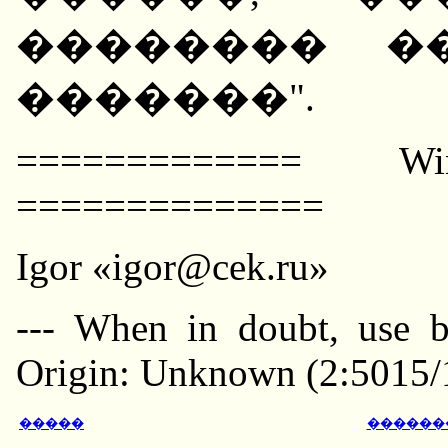
�������� �
�������".
============= Wi
==============
Igor «igor@cek.ru»
--- When in doubt, use 
Origin: Unknown (2:5015/
�����
������