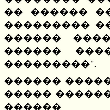
�� ������ �
��������� �
������ ����
������ ���
���������".
������ �����
����� ������
������ 