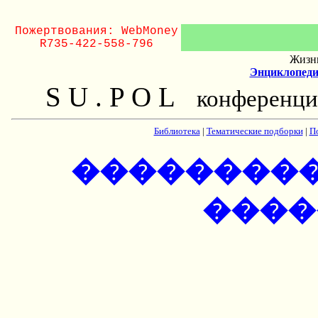
Пожертвования: WebMoney
R735-422-558-796
Жизнь
Энциклопеди
S U . P O L
конференци
Библиотека
|
Тематические подборки
|
П
���������
����