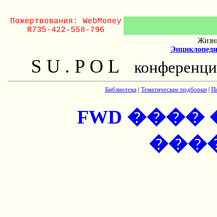
Пожертвования: WebMoney
R735-422-558-796
Жизнь
Энциклопеди
S U . P O L
конференци
Библиотека
|
Тематические подборки
|
П
FWD ���� 
�����