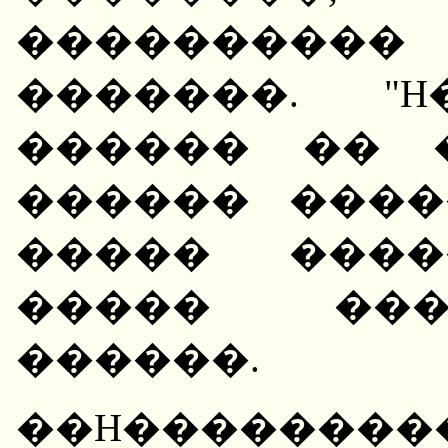
����������
�������. "
������ �� 
������ ����
����� ����
����� ���
������.
��H�������