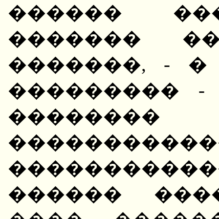
������ ��
������� ��
�������, - 
��������� -
�������
�������
�����������
������ ���