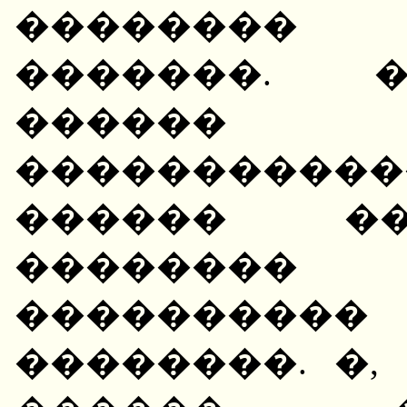
�������� 
�������. �
�����
�����������
������ ���
�������� 
��������
��������. �,