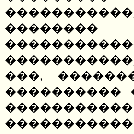
���������
�������� 
�����������
�����������
���, ������
���������� 
�����������
��������