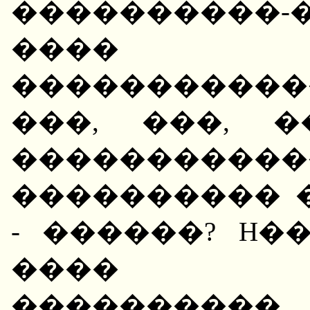
����������
���� �
�����������
���, ���, 
���������
���������� 
- ������? H�
���� ��
����������