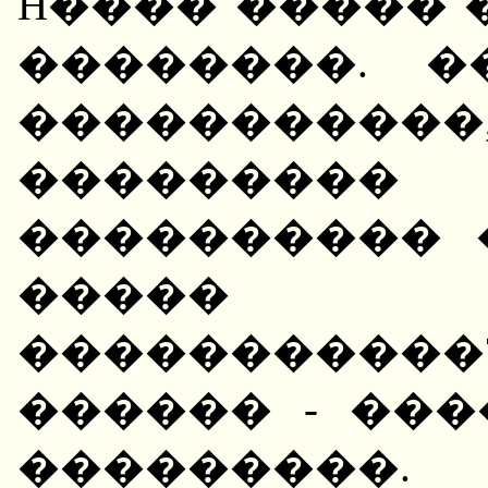
H���� ����� 
��������. 
���������
��������� 
���������� 
����� 
����������
������ - ��
�������