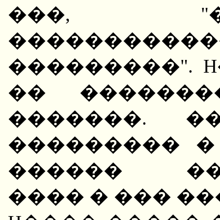
���, "
�������
���������". 
�� �������
�������. �
��������� �
������ ���
���� � ��� �