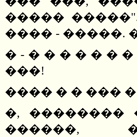
��� ���, ��
����� �����".
���� - �����. �
� - � � � � � � 
���!
���� � � ��� 
�, ��������
������, 