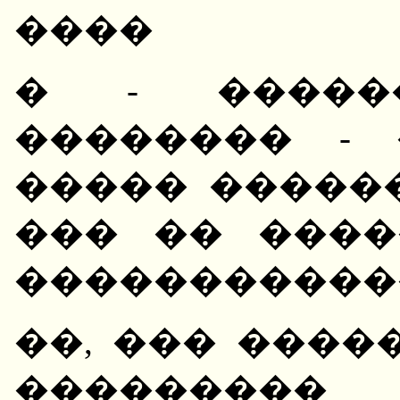
����
� - �����
�������� -
����� ������
��� �� ����
������������
��, ��� ����
��������