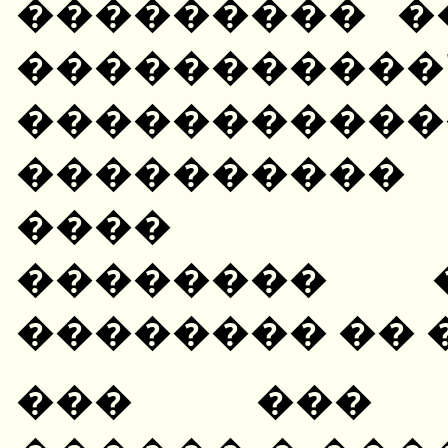
��������� �
�����������"
���������
����������
���� ��
�������� 
�������� �� 
��� ��� �