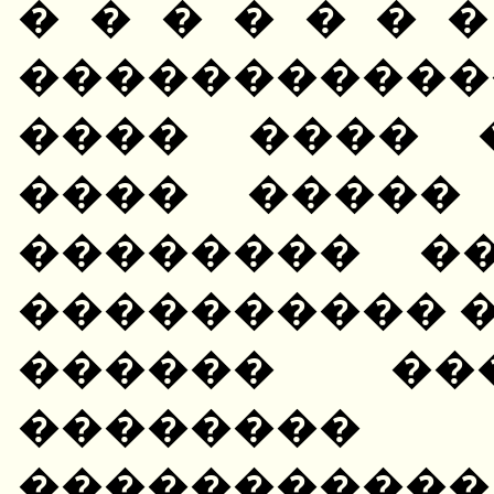
� � � � � � 
����������
���� ���� 
���� �����
�������� �
���������� �
������ ��
�������� 
���������