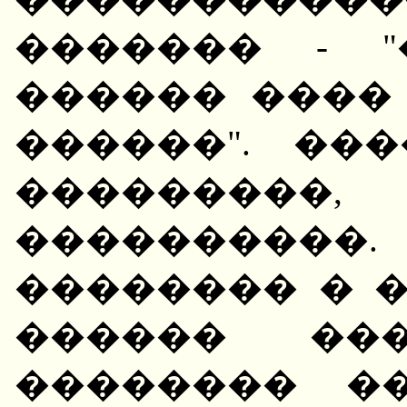
������� - 
������ ����
������". ��
��������
��������
�������� � 
������ ��
�������� �