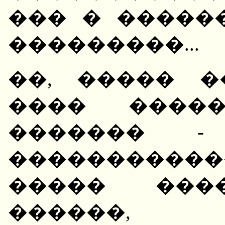
��� � �����
���������...
��, ����� �
���� �����
������� -
�����������
����� ����
������, 