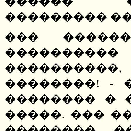
������ 
��������� ��
��� �����
��������
����������,
��������! -
�������� � 
�����. ��� �
�������� �