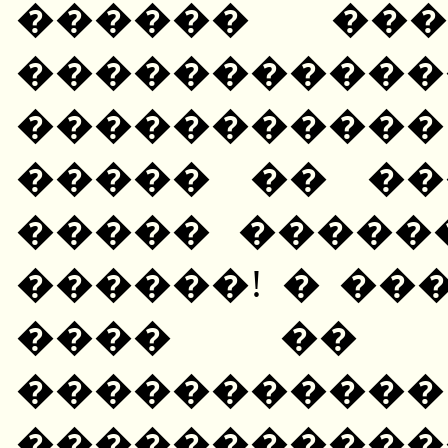
������ ��
�����������
����������
����� �� ��
����� ������
������! � ���
���� �� 
���������
����������