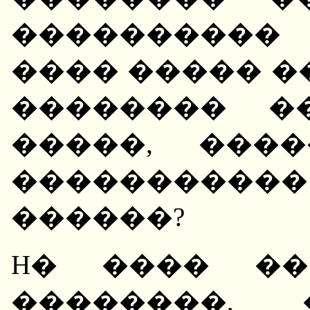
����������
���� ����� �
�������� �
�����, ���
�����������
������?
H� ���� ��
��������, 