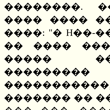
��������. 
���� ���� �
����: "� H��-
�� ���� ��
����� ��
������
����������
������� �� ��