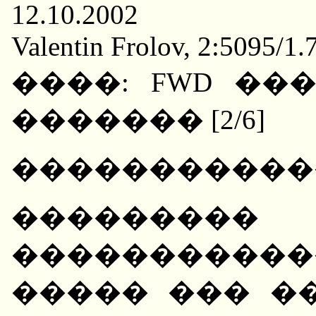
12.10.2002
Valentin Frolov, 2:5095/1.
����: FWD ��
������� [2/6]
������������, 
��������� 
����������
����� ��� ��