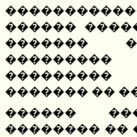
���������
������ ����
������� 
�������
���������
������� �� �
������ ��
�������� �� 