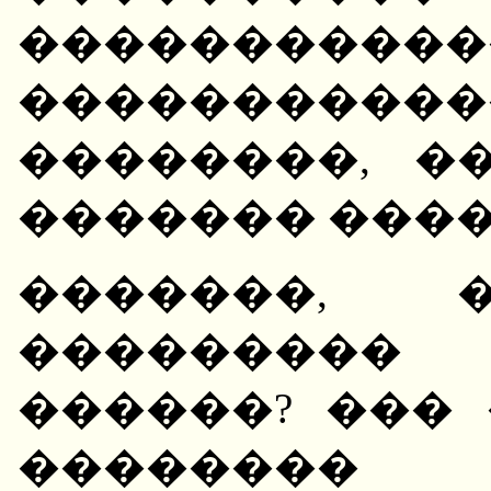
�����������
����������
��������, �
������� ����
�������, 
��������
������? ���
�������