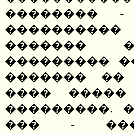
�������� -
���������
������� �
��������� �
������� �� 
���� �����
���������. �
��� - ���