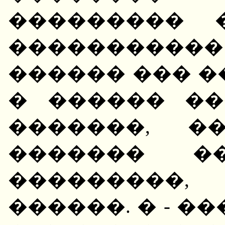
��������� 
����������
������ ��� �
� ������ ��
�������, �
������� �
���������,
������. � - ��