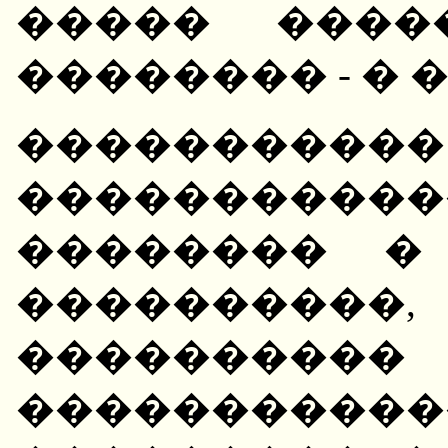
����� ����
�������� - � � 
�����������
�����������
�������� �
���������
����������
����������