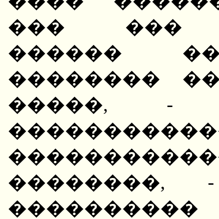
���� �����
��� ��� �
������ ��
�������� �
�����, - 
���������
��������
��������, 
����������