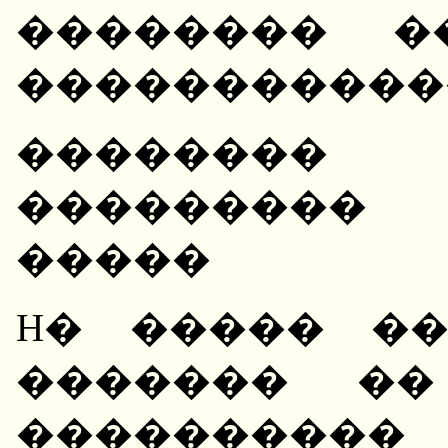
�������� �
������������
�������� 
��������� 
�����
H� ����� �
������� ��
����������