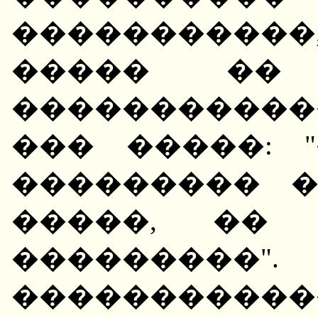
����������
����� ��
������������
��� �����: 
��������� 
�����, ��
��������
����������