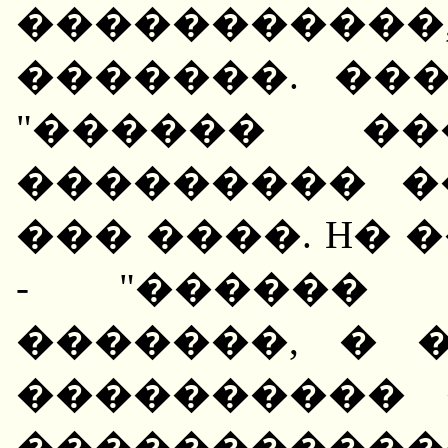
�����������,
�������. ��
"������ ��
��������� �
��� ����. H�
- "������ 
�������, � 
���������� 
����������