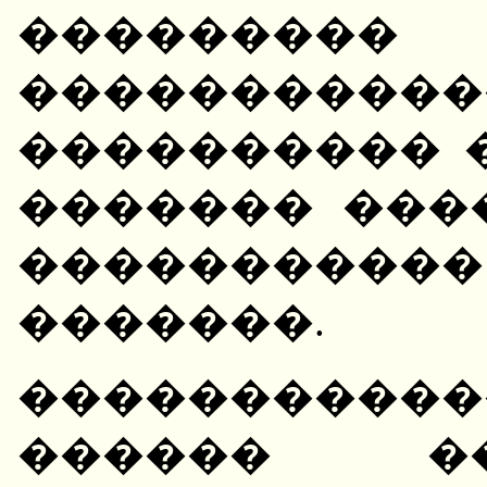
���������
�����������
���������� 
������� ���
���������
�������.
����������
������ �