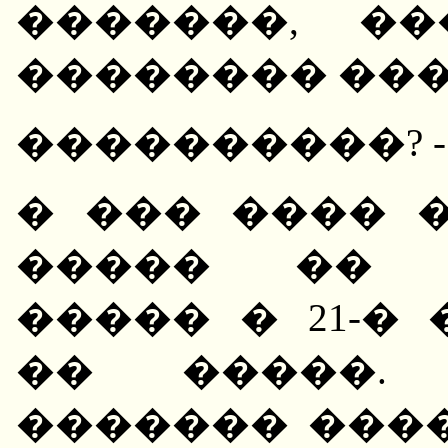
�������, �
�������� ���
����������? -
� ��� ���� 
����� �� �
����� � 21-�
�� �����. 
������� ����