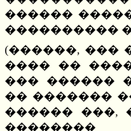
������ ����
���������� �
(������, ���
���� �� ����
��� ������ �
�� ������� 
������ ���,
�������