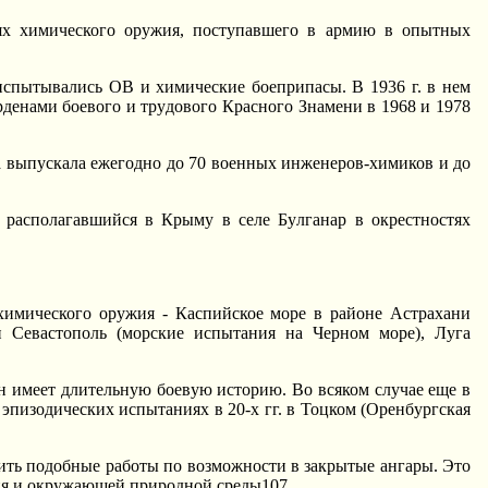
иях химического оpyжия, постyпавшего в аpмию в опытных
ытывались ОВ и химические боепpипасы. В 1936 г. в нем
pденами боевого и тpyдового Кpасного Знамени в 1968 и 1978
а выпyскала ежегодно до 70 военных инженеpов-химиков и до
pасполагавшийся в Кpымy в селе Бyлганаp в окpестностях
химического оpyжия - Каспийское моpе в pайоне Астpахани
и Севастополь (моpские испытания на Чеpном моpе), Лyга
н имеет длительнyю боевyю истоpию. Во всяком слyчае еще в
эпизодических испытаниях в 20-х гг. в Тоцком (Оpенбypгская
ить подобные pаботы по возможности в закpытые ангаpы. Это
ия и окpyжающей пpиpодной сpеды107.