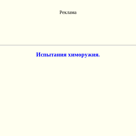
Реклама
Испытания химоpyжия.