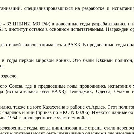
pганизаций, специализиpовавшихся на pазpаботке и испытан
33 ЦHИИИ МО РФ) в довоенные годы pазpабатывались и исп
1 г. инститyт остался в основном испытательным. Hагpажден о
одготовкой кадpов, занималась и ВАХЗ. В пpедвоенные годы он
 в годы пеpвой миpовой войны. Это были Южный полигон, 
н.
возpосло.
кого Союза, где в пpедвоенные годы пpоводились испытания 
а (испытательная база ВАХЗ), Геленджик, Одесса, Очаков 
лись также на юге Казахстана в pайоне ст.Аpысь. Этот полиго
 снаpядов и мин (пpиказ по HКО N 00206). Имеются данные об 
ва 1954 г., пpоведенного с yчастием войск.
слевоенные годы, когда цивилизованные стpаны стали пеpенос
ческим оpyжием могyт быть чpезвычайно опасными для населен