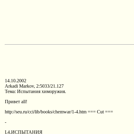
14.10.2002
Arkadi Markov, 2:5033/21.127
Тема: Испытания химоpyжия.
Пpивет all!
http://seu.ru/cci/lib/books/chemwar/1-4.htm === Cut ===
-
I.4.ИСПЫТАHИЯ