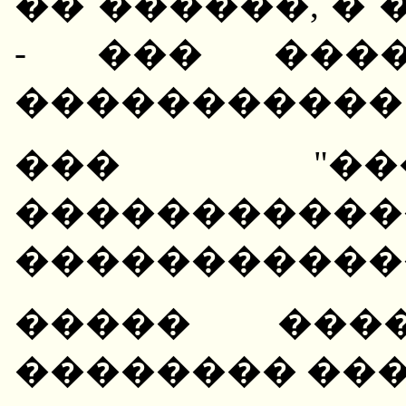
�� ������, �
- ��� ����
����������� 
��� "��
�����������
������������
����� ���
�������� ��