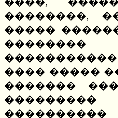
����, ����
��������, 
����� ������
�������� 
����������
���� ����� �
������� ��
���������
����������