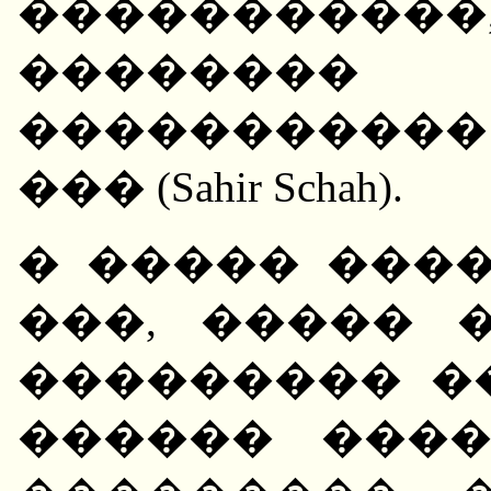
����������
������
����������
��� (Sahir Schah).
� ����� ����
���, ����� 
��������� �
������ ���