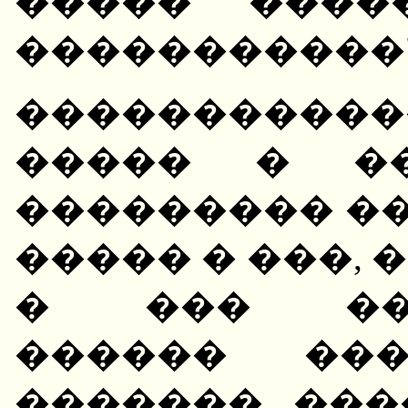
����� ����
�����������
���������
����� � ��
��������� �
����� � ���,
� ��� ���
������ ���
������� �������