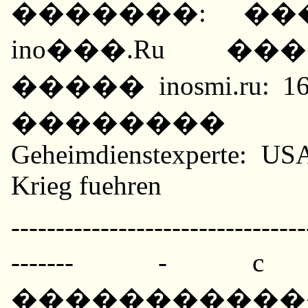
�������: ��
ino���.Ru �
����� inosmi.ru: 
�������� 
Geheimdienstexperte: US
Krieg fuehren
---------------------------------
------- - 
���������