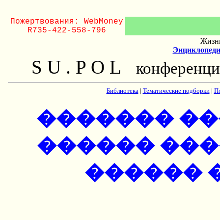
Пожертвования: WebMoney
R735-422-558-796
Жизнь
Энциклопеди
S U . P O L
конференци
Библиотека
|
Тематические подборки
|
П
������� ��
������ ���
������ ��