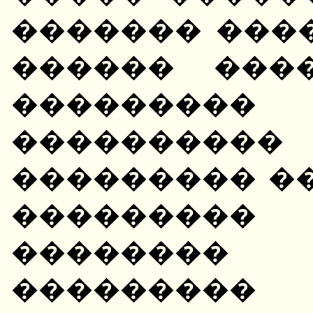
������� ����
������ ���
���������
��������
��������� �
���������
�������� 
��������� 