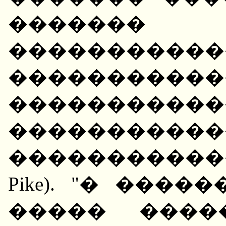
�������
�����������
�����������
�����������
�����������
������������
Pike). "� ���
����� ����