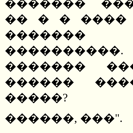
������� ���
�� � � ����
�������
����������.
������� ��
������ ���
�����?
������, ���".