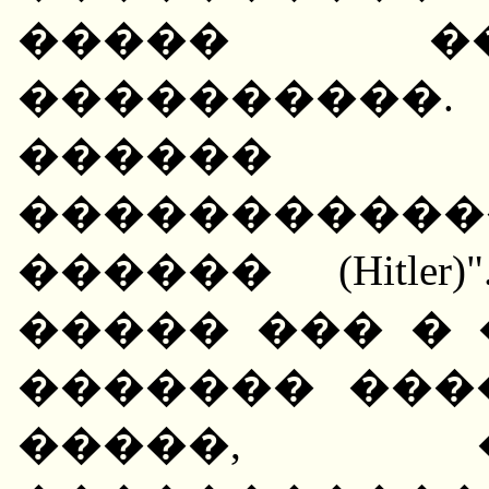
����� �
����������
�����
�����������
������ (Hitle
����� ��� � 
������� ���
�����, 