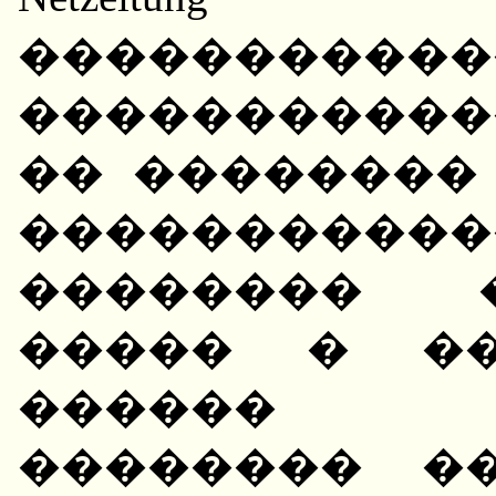
�����������
�����������
�� ��������
�����������
�������� 
����� � ��
������ 
�������� �