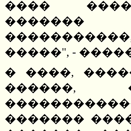
���� ����
������
����������
�����", - ����
� ����, ����
������, 
��������
������� ���