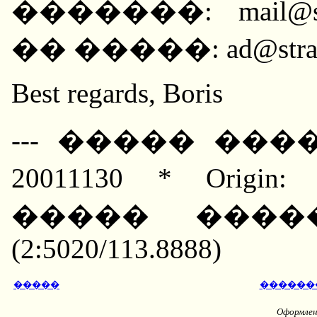
�������: mail@s
�� �����: ad@stran
Best regards, Boris
--- ����� ����
20011130 * Orig
����� ����
(2:5020/113.8888)
�����
������
Оформлени