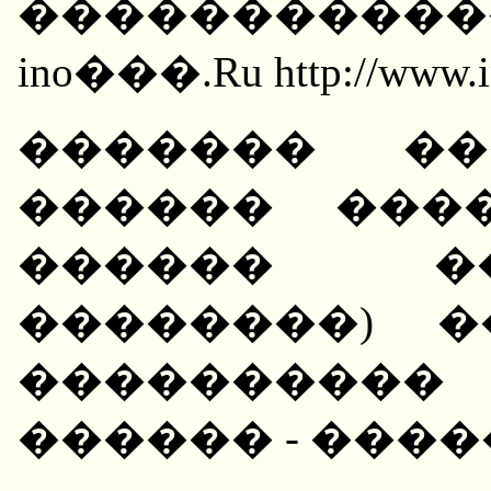
���������
ino���.Ru http://www.in
������� ��
������ ���
������ �����
��������) 
���������
������ - ���