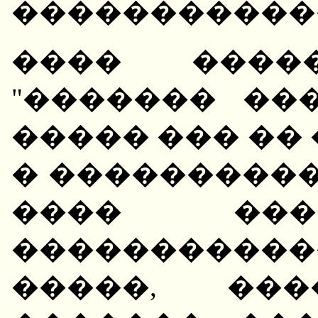
�����������
���� �����
"������� ��
����� ��� ��
� ����������
���� ���
�����������
�����, ���