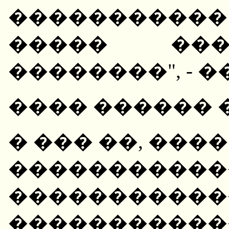
����������
����� ���
��������", - 
���� ������ 
� ��� ��, ����
�����������
��������
����������