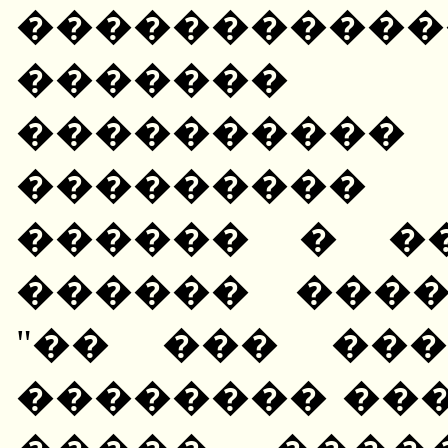
��������
�������
����������
��������� 
������ � �
������ ���
"�� ��� ��
�������� ���