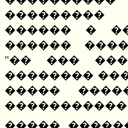
��������� 
������ � �
������ ���
"�� ��� ��
�������� ���
����� ����
�����������"
����� �����