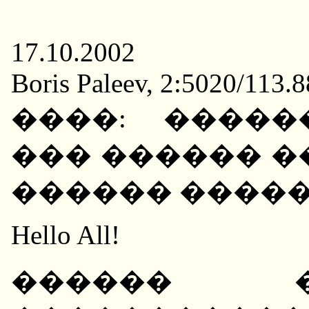
17.10.2002
Boris Paleev, 2:5020/113.
����: �����
��� ������ �
������ ����� ("N
Hello All!
������ �