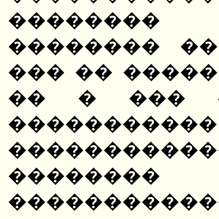
�������� �
�������� ��
��� �� �����
�� � ��� 
����������
��������
�������� (T
�����������