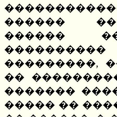
������������
������ ��
������ ��
�������
���������, 
�� ��������
������� ����
����� �� ���