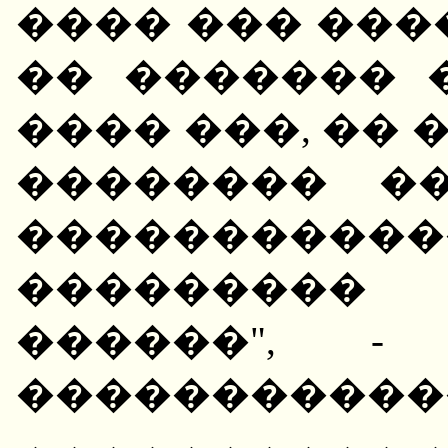
���� ��� ���
�� ������� 
���� ���, �� 
�������� �
����������
��������� 
������", -
�����������