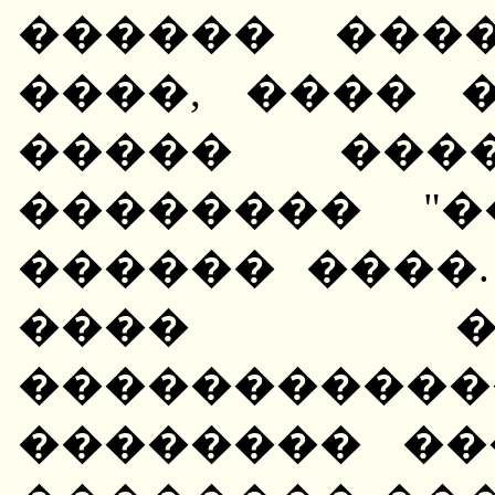
������ ���
����, ���� 
����� ����
�������� "�
������ ����.
���� �
��������
�������� ��