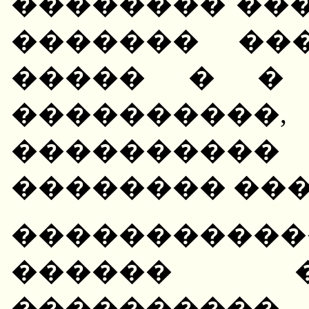
�������� ���
������� ��
����� � � 
����������,
����������
�������� ���
�����������
������ �
����������