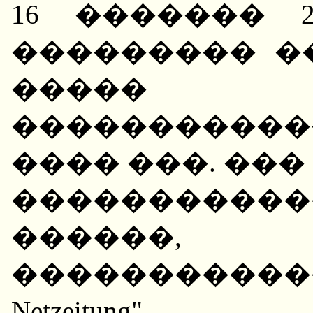
16 ������� 
��������� �
����� �
����������
���� ���. ��
����������
������
�����������
Netzeitun