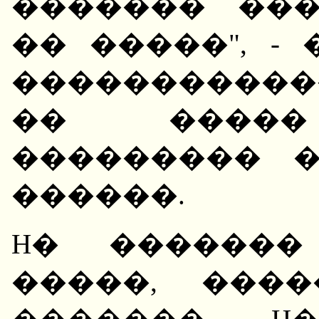
������� ��
�� �����", -
�����������
�� �����
��������� 
������.
H� �������
�����, ���