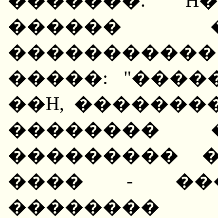
�������. H
������ 
����������
�����: "���
��H, �������
�������� 
��������� �
���� - ��
�������