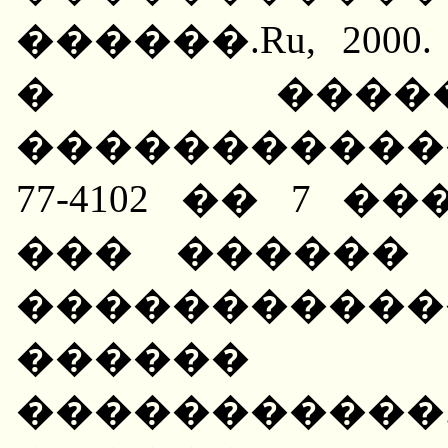
������.Ru, 20
� ����
������������ 
77-4102 �� 7 �
��� ������
�����������
������ �
�����������