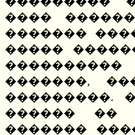
��������� �
���� �����
������� ���
����� �����
����������
�������, �
���������. 
������ �� 
������� ���