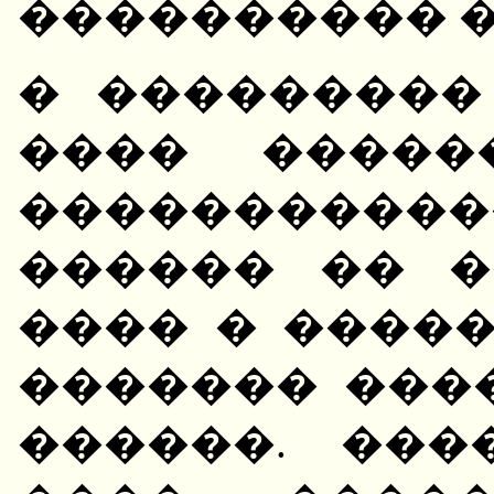
���������� 
� ���������
���� �����
���������
������ �� �
���� � ����
������� ���
������. ���