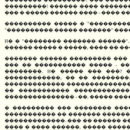
���������! ������ ���� �������
��� � ����� ������ ���� - ���� 
���������� ����� � "���������
"���������� ����� �������" ����
H� � "�������� ������� ������"
������ ����� � �����, ���� �� �
������� ������ ��������� ��� 
��� �� ����������� ����� - ��
��������. H� ����� ��� ���?
������������, �� �� ��������
������������� ��������������. �
�� ����������� ������������
��������������� - ��, ����� ���
� ��������� ��� �������� ����
����������� �� ������� ������� 
�������������. ��� �� ������ ��
���� � ���� ������, ����� �����