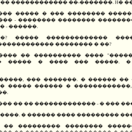
���� ������������ ��-�������. H� 
: ��� ����� � ��� �������� ����
�� - �������� �������� ��������
 - ������.
�? ����� ������������� ���
������������ �������� � ��?
���� �� ���������� ���� "����
� ����� � ���� ��� �����. � 
����, ��� �������. � ������ �� 
�� ����� ������ � ������������,
�.
��� �� �� ������������� - � ��� ��
����. � ������ ���� ��������� ��
" �� ��������� �������� �����