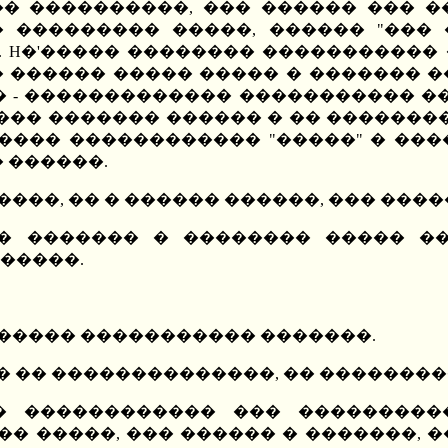
� ����������, ��� ������ ��� �
� ��������� �����, ������ "���
�. H�'����� �������� �����������
 ������ ����� ����� � ������� ��
 - ������������� ����������� ��
��� ������� ������ � �� �������� 
���� ������������ "�����" � ���
 ������.
����, �� � ������ ������, ��� ����
� ������� � �������� ����� ��
�����.
������ ����������� �������.
�� �� ��������������, �� �������
� ������������ ��� ���������
�� �����, ��� ������ � �������, �