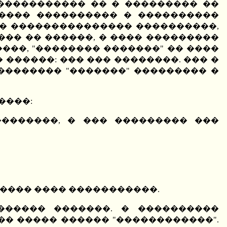
����������� �� � ��������� ��
 ���� ���������� � ����������
 � ��������������� ����������,
�� �� ������, � ���� ���������
���, "�������� �������" �� ����
������: ��� ��� ��������. ��� �
�������� "�������" ��������� �
����:
�������, � ��� ��������� ���
����� ���� �����������.
������ �������. � ����������
�� ����� ������ "������������".