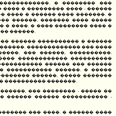
������������. � �������� ���
 ���� � ��������� ���� - ������
 ���� � ������ ���� �������. �
��� ������, ������� ���� �����
 � ����. � ���� �������� ���� �
�� ������.
��� ������ ���������� � ������
�������. ������������� ��� ����
����, ��� ������, ����������.
���� ������������ ����������
����������� ������ ��� ������
� ����������� ������. � �����
������� ������, ����� �������
�� ���������� �������.
������, ��� �������� - ����� ��
 � ������ ������ ����������� -
������� ��� ����. � ������ ����