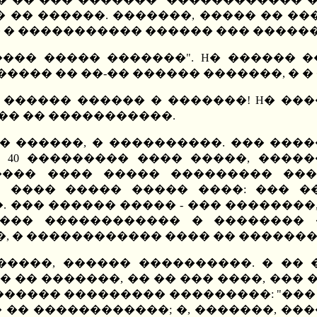
 �� ������. �������, ����� �� �
�� � ����������� ������ ��� �����
��� ����� �������". H� ������ �
���� �� ��-�� ������ �������, � 
. ������ ������ � �������! H� ���
��� �� �����������.
� ������, � ����������. ��� ����
 40 ��������� ���� �����, �����
 ���� ���� ����� ��������� ���
. ���� ����� ����� ����: ��� 
�� ������ ����� - ��� ��������, 
��� ������������ � �������� 
�, � ������������ ���� �� ������
����, ������ ����������. � �� �
�� �������, �� �� ��� ����, ��� ��
����� ��������� ���������: "��� 
 �� ������������; �, �������, ��