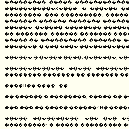
��������� ����� ������������
�����������&����. � ������ �
��������, ��� ���������, ����
������� ������ ������� ������
������. ������ �������� ������
�� �������. ������ ������� ���
�����-�� ���������� ������� �
�������, � ��� ���� �����������
������ � ����� ����, �������, ��
������������� ����� �������
�������� ������� �� ������� ��
����H�� ����H��
�� ������ � ��������, ����� �� 
��� ��� �� ����� ������? H� ���
����� ����������, ��� ��� �
���������: � ����� ��������� �