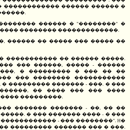
�� ������������ ������ ������ �
������.
�������� ������ � "��������" �
� ���� �������� �������������.
�, ������ �� ����� ��� ����� ��
� ����������� �� ������ �����.
��� ��� ������, ����� - ������
���, � ��������� � ��� �� ��
���� ��� �������� �����������
� ��������� ������� - ���. � ���
������, �� ���� ��� ��� ����
����� ���������.
�� ������� ������� - ��, �� ��
����. � ��� ������� ���� - � ���
������������ - ��� ��������". H�
��� ��������� ������� ��� � ���.