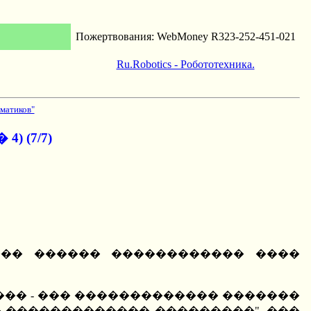
Пожертвования: WebMoney R323-252-451-021
Ru.Robotics - Робототехника.
матиков"
(7/7)
��� ������ ������������ ����
���� - ��� ������������� �������
 ������������� ���������". ���