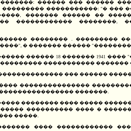
 �������: ������ ��� ������ ���
��������� �����������: "� ��� �
�����, ������� ������ �� ����
�� ������������ ��������, 
������ �������� . ��������� ��
���", � ������� ������ "��������
������ ������ 18 ������� 1941 ����
���������� ����������� ������� 
 ��������������� ��� ������ ����
 ����� ��������������� ��������
���������������� �������.
������ �������� ���� ����� ������
������ ���������� ���� � ������
��� �����.
 ������� ���� ������������ ��