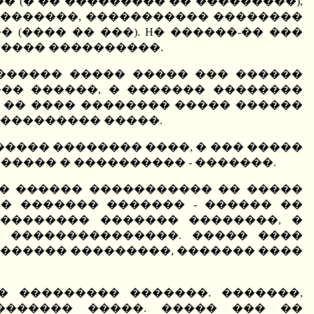
 (� �� ��������� �� ���������),
H�������, ����������� ��������
(���� �� ���). H� ������-�� ���
����� ����������.
������� ����� ����� ��� ������
�� ������, � ������� ��������
 �� ���� �������� ����� ������
���������� �����.
����� �������� ����, � ��� �����
����� � ���������� - �������.
�� ������ ����������� �� �����
� ������� ������� - ������ ��
�������� ������� ��������, �
� ���������������. ����� ����
������ ���������, ������� ����
� ��������� �������. �������,
������� �����. ����� ��� ��