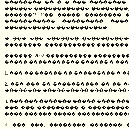
�������� �� � � ��� ��������
������ ������������ ��������, 
������"? H�� ����� �������� 
����������� ��������� ����
����������� �����������.
� ��� ��� ������� ����������
�������� "����������� ��������
������, 2002 ���������� �������
����� ����������� ������ � ��
1. ��� �� ������ �� ��������� �
2. ��� ��� �� ���������� �� ��
�������� ���������� �������� 
3. ��� ��� ������� ����� ���� �
��� ��� ��������� � ��������
���� ������ ����� �����������
4. ��� ���, �������� �������