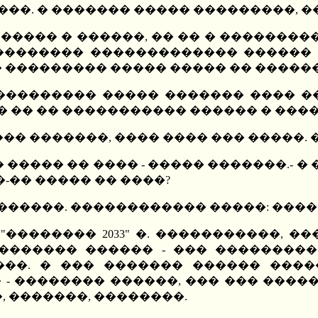
��. � ������� ����� ���������, 
 ������ � ������, �� �� � ��������
�������� ������������� ������ 
� ��������� ����� ����� �� ������
��������� ����� ������� ���� ���
�� �� �� ����������� ������ � ���
�� �������, ���� ���� ��� �����. �
� ����� �� ���� - ����� �������.- 
-�� ����� �� ����?
������. ������������ �����: �����
�������� 2033" �. �����������, ��
������� ������ - ��� ���������
���. � ��� ������� ������ ����
� �� - �������� ������, ��� ��� ��
, �������, ��������.