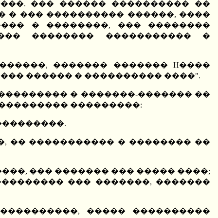
���. ��� ������ ���������� ��
� � ��� ���������� ������, ����
���� � ��������, ��� ��������
���� �������� ����������� �
������, ������� ������� H����
��� ������ � ���������� ����".
 "��������� � �������-������� ��
��������� ���������:
���������.
�, �� ����������� � �������� ��
���, ��� ������� ��� ����� ����;
�������� ��� �������, �������
�����������, ����� ����������