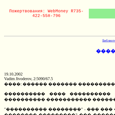
Пожертвования: WebMoney R735-
422-558-796
Библиот
����
19.10.2002
Vadim Jivoderov, 2:5090/67.5
����: ������ ������� ��������� (��
���������� ���� ���������� 
���������� ����������� ������
"���������� ��������" - ��� ���
�������� ���������? ��� �����