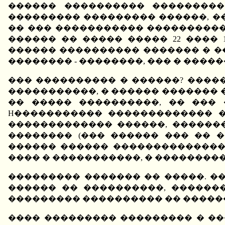
������ ���������� ���������
��������� ��������� ������, ��
�� ��� ����������� ����������
������ �� ����� ����� 22 ����
������ ���������� ������� � ��
�������� - ��������, ��� � ����
��� ���������� � ������? ����
�����������, � ������ ������� 
�� ����� ����������, �� ��� 
H����������� ������������� 
������������� ������, ������
�������� (��� ������ ��� �� 
������ ������ ��������������
���� � �����������, � ��������
��������� ������� �� �����. ��
������ �� ����������, �������
��������� ���������� �� �����
���� ��������� ��������� � ���