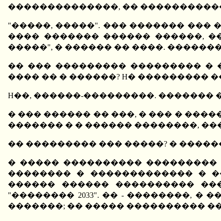
��������������, �� �����������
"�����, �����". ��� ������� ���
���� ������� ������ ������, �
�����", � ������ �� ����. ������
�� ��� ��������� ��������� � 
���� �� � ������? H� ��������� 
H��, ������-���������. ������� �
� ��� ������ �� ���, � ��� � ����
������� � � ������ ��������, ���
�� ��������� ��� �����? � �����
� ����� ���������� ��������� "
�������� � ������������� � �
������ ������ ���������� ��
"�������� 2033". �� - ��������, 
�������; �� ����� ���������� ��