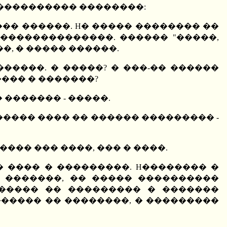
����������� ��������:
��� ������. H� ����� �������� ��
��������������. ������ "�����,
�, � ����� ������.
����. � �����? � ���-�� ������
���� � �������?
 ������� - �����.
� ����� ���� �� ������ ��������� -
��� ��� ����, ��� � ����.
� ���� � ���������. H�������� �
 �������, �� ����� ����������
����� �� ��������� � �������
�������� �� ��������, � ���������