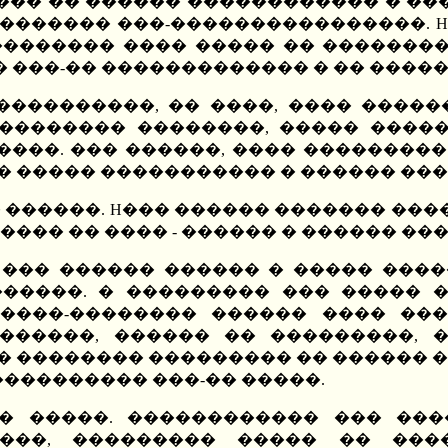
��� �� ������ ������������ � ����
�������� ���-����������������. 
������� ���� ����� �� ��������� 
� ���-�� ������������� � �� ����
����������, �� ����, ���� ����
 �������� ��������, ����� �����
���. ��� ������, ���� ���������
� ����� ����������� � ������ ��
 ������. H��� ������ ������� ���
��� �� ���� - ������ � ������ ���
 ��� ������ ������ � ����� ���
�����. � ��������� ��� ����� �
�����-�������� ������ ���� ���
������, ������ �� ���������, 
� �������� ��������� �� ������ �
 ���������� ���-�� �����.
� �����. ������������ ��� ���
���, ��������� ����� �� ���