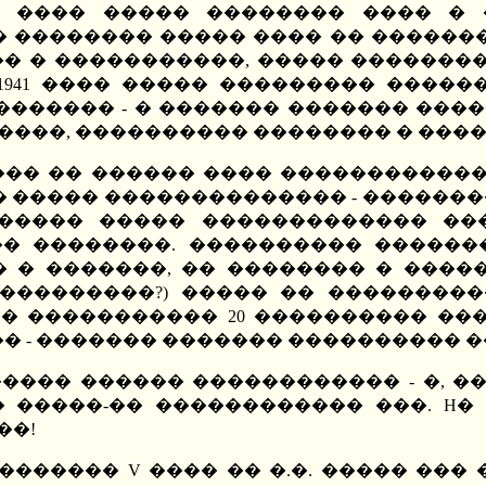
 ���� ����� �������� ���� � 
 �������� ����� ���� �� �������
� � �����������, ����� ���������
 1941 ���� ����� ��������� �����
������ - � ������� ������� �����
�����, ���������� �������� � ����
��� �� ������ ���� �����������
� ����� �������������� - ������
����� ����� ������������� ���
�� ��������. ���������� ������
� � �������, �� �������� � ����
����������?) ����� �� ���������
� ����������� 20 ���������� ���
�� - ������� ������� ���������� 
���� ������ ������������ - �, ��
 �����-�� ������������ ���. H�
��!
������ V ���� �� �.�. ����� ��� 