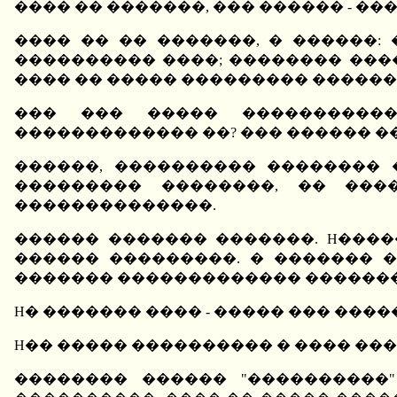
���� �� �������, ��� ������ - �
���� �� �� �������, � ������
���������� ����; �������� ����
���� �� ����� ��������� �������
��� ��� ����� �����������
������������� ��? ��� ������ �
������, ���������� �������� 
��������� ��������, �� ���
��������������.
������ ������� �������. H�����
������ ���������. � ������� 
������� ������������� �������
H� ������� ���� - ����� ��� ����
H�� ����� ���������� � ���� ���
�������� ������ "����������