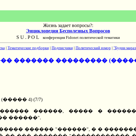
Жизнь задает вопросы?:
Энциклопедия Бесполезных Вопросов
S U . P O L
конференция Fidonet политической тематики
ека
|
Тематические подборки
|
Подписчики
|
Политический юмор
|
"Будни мараз
�� ������� ��������� (����� 4) 
��� 4) (7/7)
������ ������, ����� � �����
� ������".
 ����� ������ "������", � � �����
� �� ��� ������� "������������ �