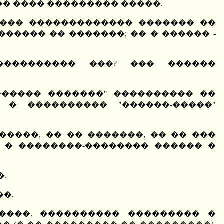
��� ���� ��������� �����.
���� ������������� ������� ��
����� �� �������; �� � ������ -
���������� ���? ��� ������
������ �������" ���������� ��
� ���������� "������-�����"
�����, �� �� �������, �� �� ���
 � ��������-�������� ������ �
�.
��.
����. ���������� ��������� �