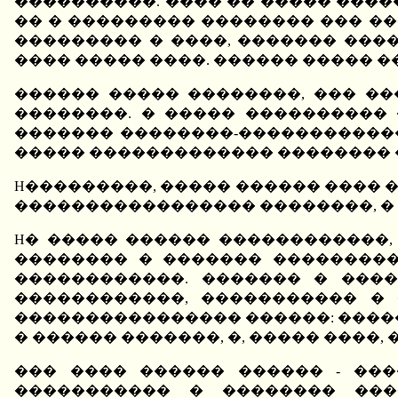
����������. ���� �� ����� ����
�� � ��������� �������� ��� �
��������� � ����, ������� ����
���� ����� ����. ������ ����� �
������ ����� ��������, ��� ��
��������. � ����� ����������
������� ��������-������������
����� ������������� �������� 
H���������, ����� ������ ���� �
����������������� ��������, � �
H� ����� ������ ������������,
�������� � ������� ���������
������������. ������� � ���
������������, ����������� � 
���������������� ������: ����
� ������ �������, �, ����� ����,
��� ���� ������ ������ - ���
����������� � �������� ���