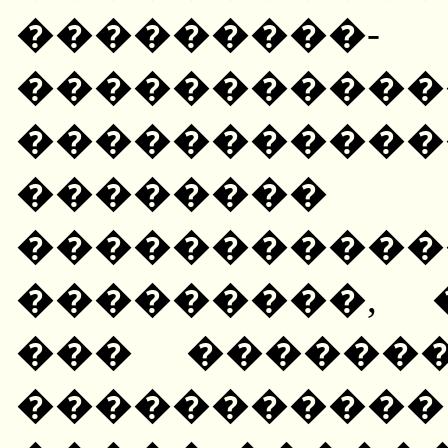
�����
�����������
���������
�������
����������
���������, 
��� ������
����������