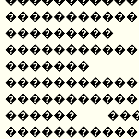
���������
�����
������������
������
��������
���������
������ ��
�����������