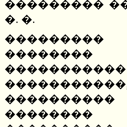
��������� �
�. �.
��������
������
���������
�����������
����������
��������