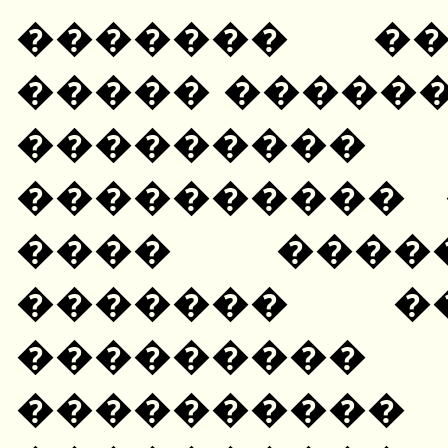
������� ��
����� �����
��������� 
���������� 
���� ����
������� �
���������
��������