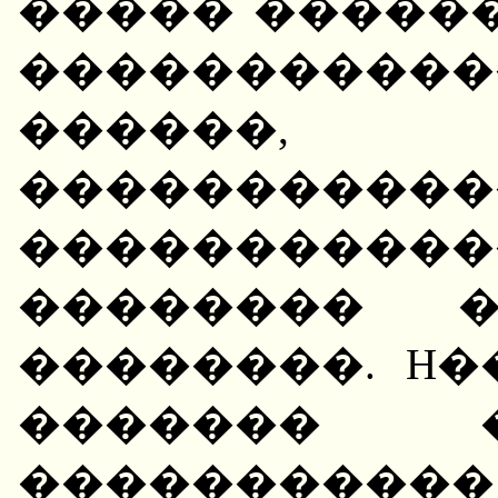
����� �����
����������
������,
�������
���������
�������� �
��������. H�
������� 
������