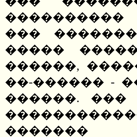
��� ������
����������
��� �������
����� �����
������, ����
��-������ - 
������. ���
���������
������� 