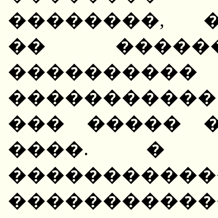
��������, 
�� �����
����������
�����������
��� ����� 
����. �
����������
����������