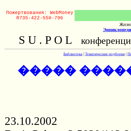
Пожертвования: WebMoney
R735-422-558-796
Жизнь
Энциклопеди
S U . P O L
конференци
Библиотека
|
Тематические подборки
|
П
����� ����
23.10.2002