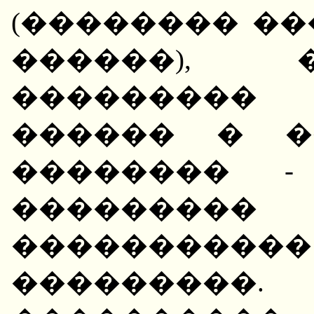
(�������� �
������), 
���������
������ � �
�������� 
���������
��������
���������