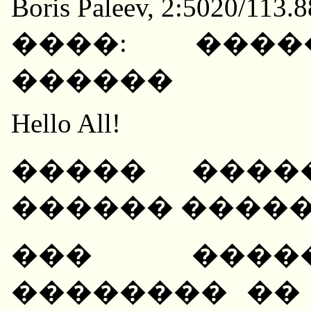
Boris Paleev, 2:5020/113.
����: ����
������
Hello All!
����� ����
������ ����
��� ����
�������� ��