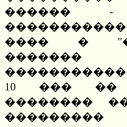
������ - 
����������
���� � "��
�������
�����������
10 ��� ��
�������� �
���������