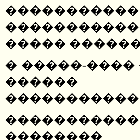
�����������
�����������
����� �����
� �����-����
������
�����������
����������
�������� �