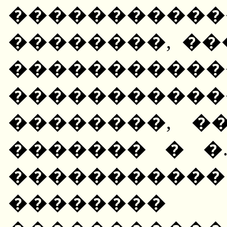
��������
��������, �
�����������
����������
��������, �
������� � �
���������
��������