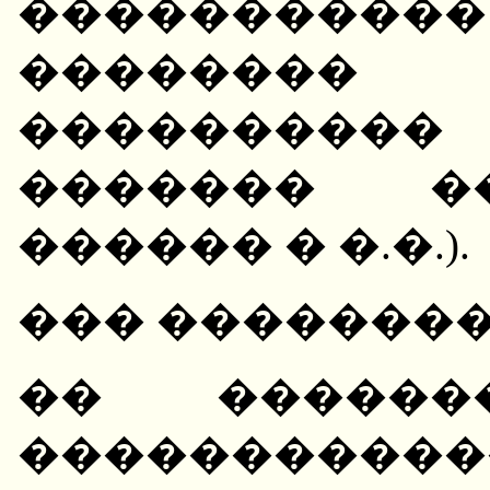
����������
������
����������
������� �
������ � �.�.).
��� �������
�� ������
�����������