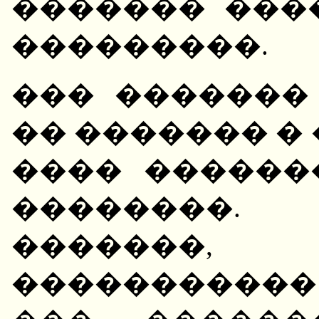
������� ���
���������.
��� �������
�� ������� �
���� ������
��������.
�������, 
�����������