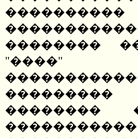
��������
����������
�������� �
"����" 
�������
��������� 
�������� 
����������