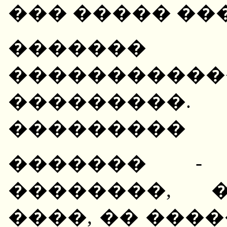
��� ����� �
������� 
�������
��������
���������
������� - 
��������, 
����, �� ���