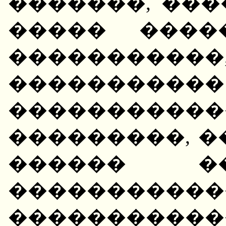
�������, ��
����� ����
�����������,
���������
���������
���������, �
������ �
����������
�����������