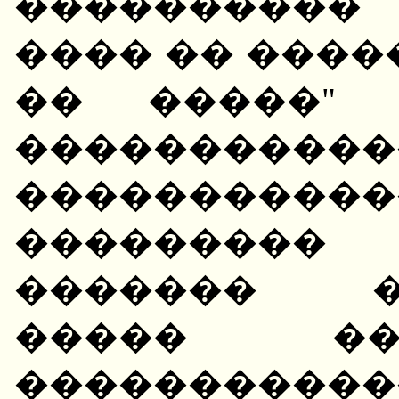
����������
���� �� �����
�� �����" 
����������
����������
��������
������� ��
����� ��
�����������