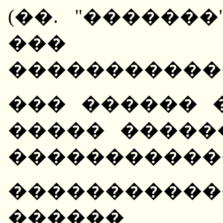
(��. "�������"
��� ��
�����������
��� ������ 
����� �����
�����������
��������
������ 