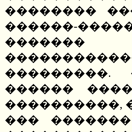
�������� ��
������-��
�������
�����������
���������.
������ ���
����������, 
��� �������