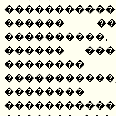
������������
������ ��
����������
������ ���
������
��������
�������� 
����������