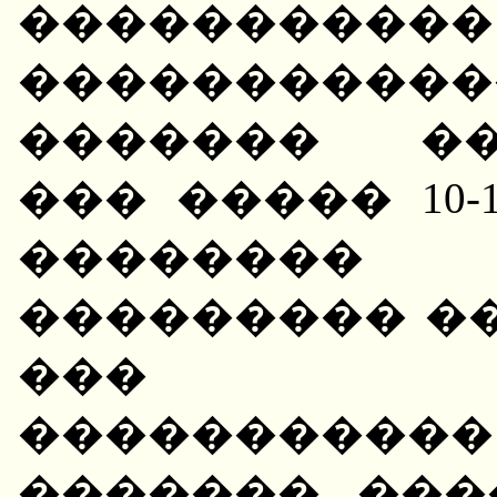
�����
����������
������� ��
��� ����� 10-
��������
��������� ���
��� ��
����������
�������. ���