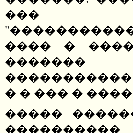
��� ��
"���������
���� � ���
������� 
������������
� � ��� � ����
����� �����
���������