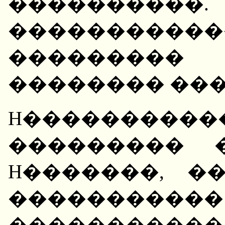
����������
�����������
��������� 
�������� ���
H���������
��������� 
H�������, �
����������
����������