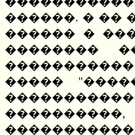
�����������
������. � �� 
������ � ��
�������� �
����������
����� "����
����������
����������,
���������