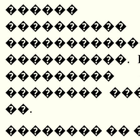
������ 
��������
�����������
����������. 
��������� 
�������� ���
��.
�������� �� 