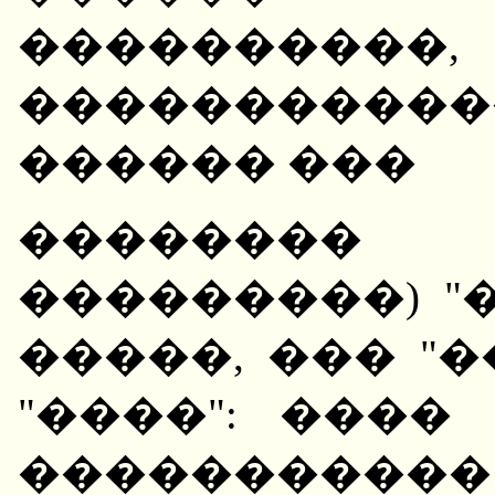
���������
���������
������ ���
�������
���������) "�
�����, ��� "�
"����": ����
�����������