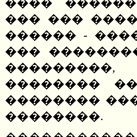
���� ������
��� ��� ����
������ - ����
��� �������
��������
�������� �
�������� ��
��������.