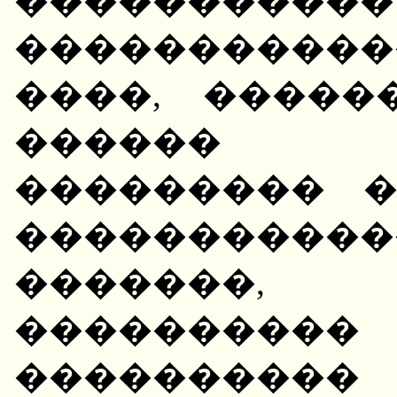
��������
�����������
����, �����
������ 
��������� 
��������
�������
���������
����������