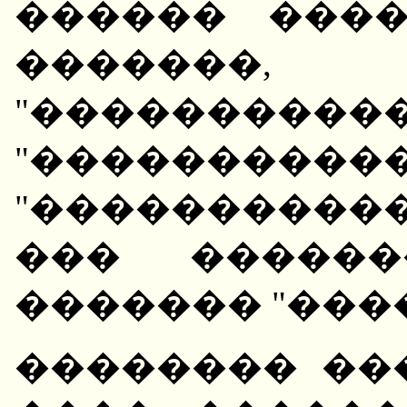
������ ���
�����
"�����������
"�����������
"����������
��� �������
������� "���
�������� ��