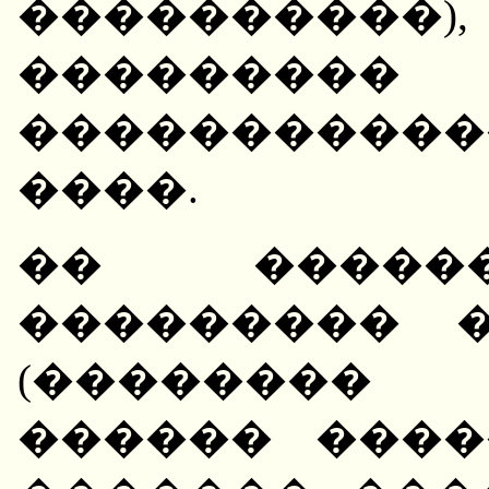
����������), 
��������
������������
����.
�� ������
��������� 
(�������� 
������ ����