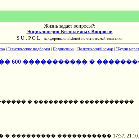
Жизнь задает вопросы?:
Энциклопедия Бесполезных Вопросов
S U . P O L
конференция Fidonet политической тематики
ека
|
Тематические подборки
|
Подписчики
|
Политический юмор
|
"Будни мараз
��� 600 ����������� � ������
�������� � ��������� �����������
 ��������� ����������� 17:37, 21.10.