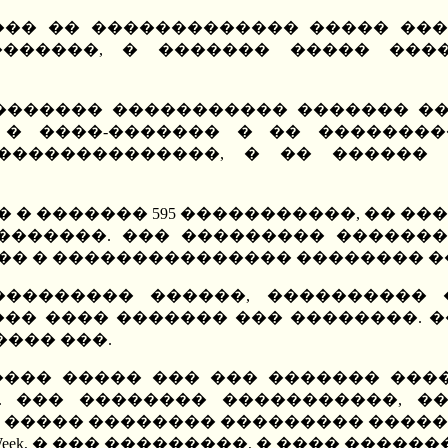
��� �� ������������� ����� ���
�������, � ������� ����� ���
������� ����������� ������� ��
 � ����-������� � �� ��������
��������������, � �� ������
� ������� 595 �����������, �� ��
�������. ��� ��������� ������
�� � ��������������� �������� �
��������� ������, ���������� 
� ���� ������� ��� ��������. ��
��� ���.
���� ����� ��� ��� ������� ���
. ��� �������� �����������, ��
 ����� �������� ��������� �������
ek, � ��� ���������, � ���� �������, 