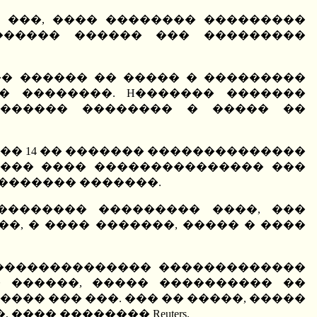
 ���, ���� �������� ���������
������ ������ ��� ���������
� ������ �� ����� � ���������
� ��������. H������� �������
 ������ �������� � ����� ��
��� 14 �� ������� ��������������
���� ���� ��������������� ���
������� �������.
�������� ��������� ����, ���
�, � ���� �������, ����� � ����
�������������� �������������
 ������, ����� ���������� ��
�� ��� ���. ��� �� �����, �����
���� �������� Reuters.