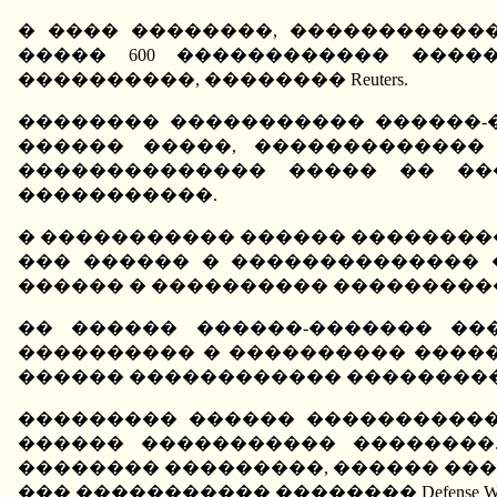
� ���� ��������, �����������
����� 600 ������������ ����
����������, �������� Reuters.
�������� ����������� ������-
������ �����, �������������
�������������� ����� �� ��
�����������.
� ����������� ������ ��������� 
��� ������ � �������������� 
������ � ���������� ���������
�� ������ ������-������� ��
���������� � ���������� ������
������ ������������ ���������
��������� ������ ����������
������ ����������� ��������
�������� ���������, ������ ���
��� ����������� �������� Defense We