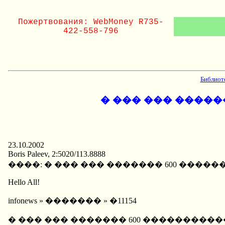
Пожертвования: WebMoney R735-
422-558-796
Библиот
� ��� ��� ����
23.10.2002
Boris Paleev, 2:5020/113.8888
����: � ��� ��� ������� 600 ���
Hello All!
infonews » ������� » �11154
� ��� ��� ������� 600 ����������� �