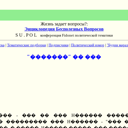
Жизнь задает вопросы?:
Энциклопедия Бесполезных Вопросов
S U . P O L
конференция Fidonet политической тематики
ека
|
Тематические подборки
|
Подписчики
|
Политический юмор
|
"Будни мараз
"�������" �� ���
��� - ��� �� ��� H������ �����
 ��������� ��� H������ - "��� �
. � �����, H����� �����, ��� ����