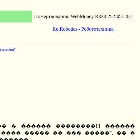
Пожертвования: WebMoney R323-252-451-021
Ru.Robotics - Робототехника.
матиков"
� � ������ ��������!!! ������
���� ����� �� ��� �����". �� �
������.