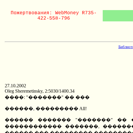
Пожертвования: WebMoney R735-
422-558-796
Библиот
27.10.2002
Oleg Sheremetinsky, 2:5030/1400.34
����: "�������" �� ���
������, ��������� All!
������ ������� "�������" �� 
������������ �������, �������
������ ��� ��������� ����������