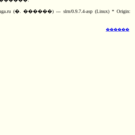
. ������) --- slrn/0.9.7.4-asp (Linux) * Origin:
������