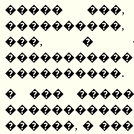
����� ���,
����������
���, � �
�������
����������.
� ��� �����
�����������
������, � �����