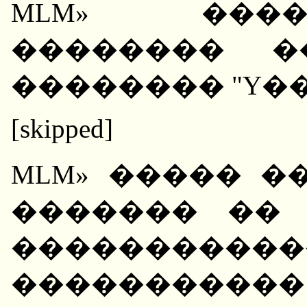
MLM» ���
�������� �
�������� "Y�
[skipped]
MLM» ����� �
������� ��
���������
��������