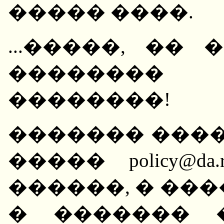
����� ����.
...�����, ��
�������� 
��������!
������� ����
����� policy@da
������, � ��
� ������� 