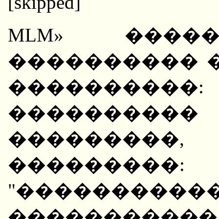
[skipped]
MLM» ����
���������� 
����������
����������
���������,
������
"����������
��������