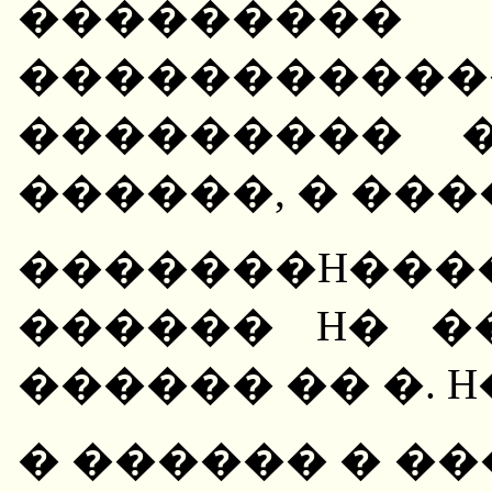
���������
���������
��������� 
������, � ���
�������H�
������ H� �
������ �� �. 
� ������ � �