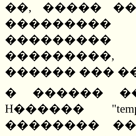
��, ����� �
���������
��������� �� f
���������,
������ ��� ��
� ������ �
H������ "tempora
�������� �