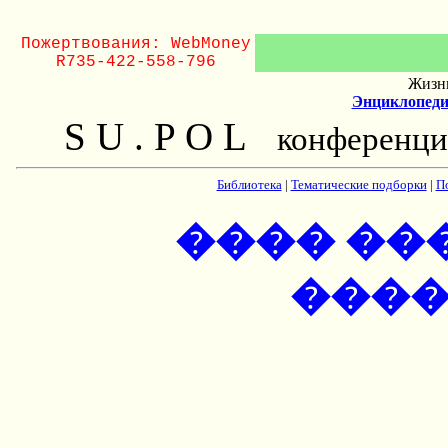
Пожертвования: WebMoney
R735-422-558-796
Жизнь
Энциклопеди
S U . P O L
конференци
Библиотека
|
Тематические подборки
|
П
���� ��
���