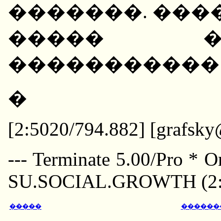
�������. ���
����� �
�����������
�
[2:5020/794.882] [grafsk
--- Terminate 5.00/Pro * 
SU.SOCIAL.GROWTH (2:5
�����
������