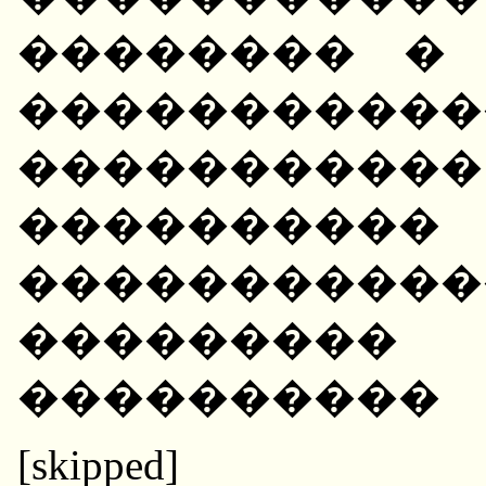
�������� � 
����������
�������
������
��������
��������
����������
[skipped]