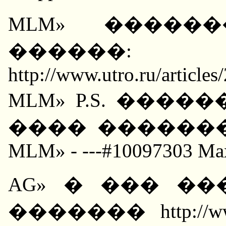
MLM» ������
������
http://www.utro.ru/articl
MLM» P.S. ����
���� ������
MLM» - ---#10097303 Max /
AG» � ��� �
������� http://