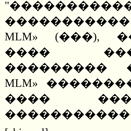
"����������
����������
MLM» (���),
���� ��
��������� 
MLM» �������
���� ���
�����������