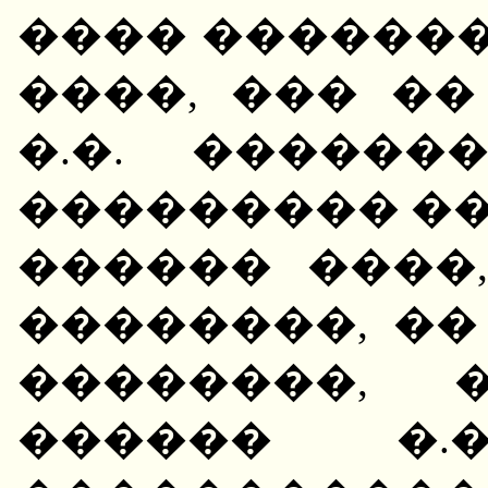
���� �������
����, ��� �
�.�. �����
��������� ��
������ ����,
��������, ��
��������, 
������ �.