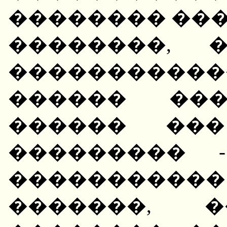
�������� ���
��������, 
���������
������ ���
������ ���
��������� 
����������
�������, 