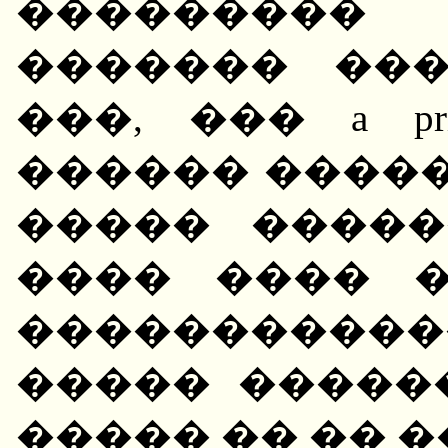
���������
������� ��
���, ��� a pr
������ �����
����� �����
���� ���� 
���������
����� �����
����� �� �� 