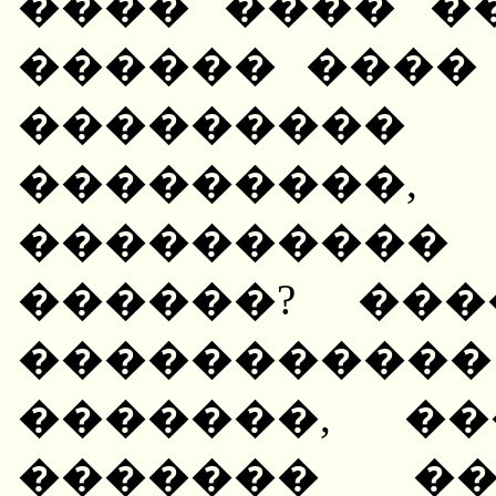
���� ���� �
������ ����
��������
���������
����������
������? ��
����������
�������, �
������� ��