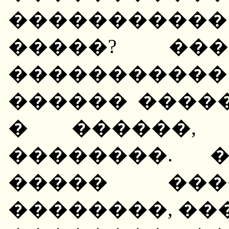
���������
�����? ��
����������
������ ����
� ������,
��������. 
����� ���
��������, ��