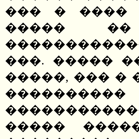
��� � ����
����� �
����������
���. ����� 
�����, ��� �
���������
����������
����� ����