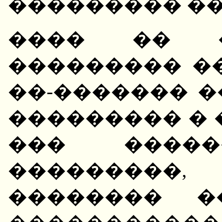
��������� ��
���� �� �
��������� �
��-������� 
��������� � 
��� ����
���������,
�������� �