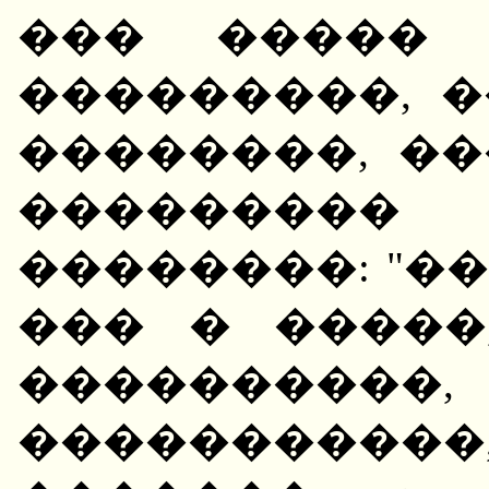
��� ����� 
���������, 
��������, ��
���������
��������: "��
��� � �����
�������
����������