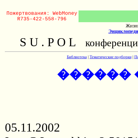
Пожертвования: WebMoney
R735-422-558-796
Жизнь
Энциклопеди
S U . P O L
конференци
Библиотека
|
Тематические подборки
|
П
������
05.11.2002