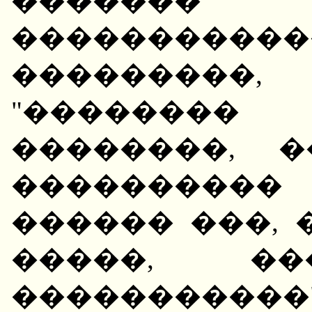
�������
���������
��������
"��������
��������, 
����������
������ ���, 
�����, ��
�����������