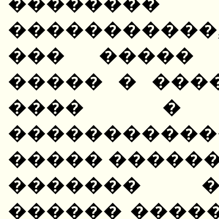
������
�����������
��� ����� 
����� � ���
���� �
�����������
����� ������
������� �
������ �����