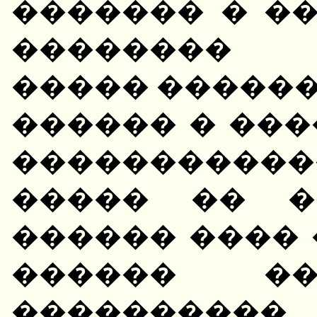
������� � �
�������� 
����� ������.
������ � ��
����������
����� �� �
������ ����
������ ��
����������.