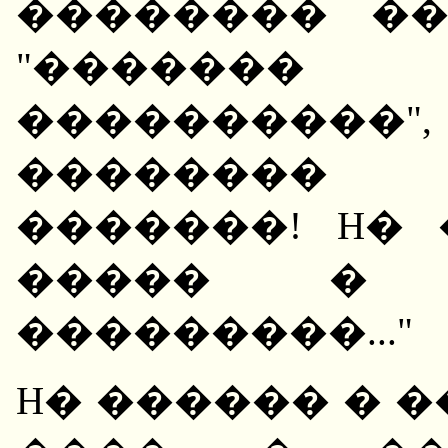
�������� �
"�������
���������
�������� 
�������! H� 
����� � 
���������..."
H� ������ � 