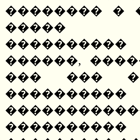
�������� � 
����� ��
���������
������, ���
��� ��� �
������
�������
�������