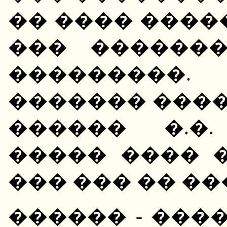
�� ���� ����
��� ������
���������
������� ���
������ �.�
����� ���� 
��� ��� �� �
������ - ����