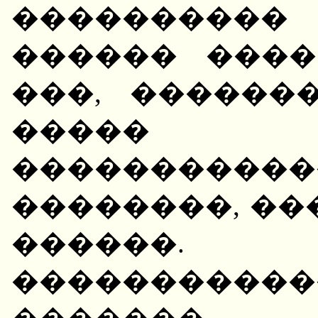
����������
������ ����
���, ������
�����
����������
��������, ��
������.
������������