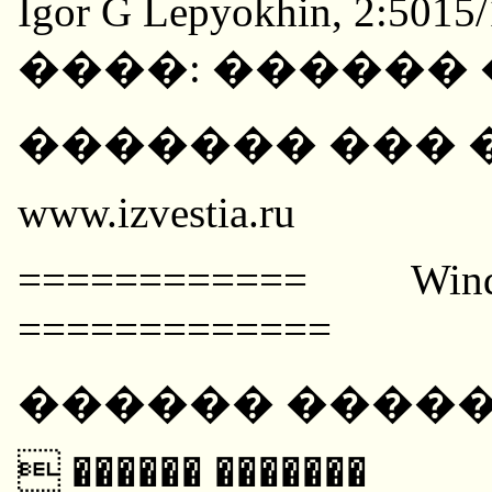
Igor G Lepyokhin, 2:5015/
����: ������
������� ��� �
www.izvestia.ru
============ Win
=============
������ ����
 ������ �������