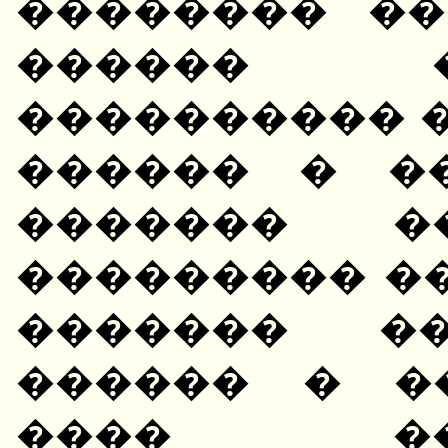
�������� ��
������ 
���������� �
������ � �
������� �
��������� �
������� ��
������ � �
���� �