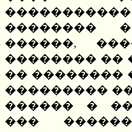
���������
�������� �
������, ��
�������� �� 
�� �������� 
��������� �
������ � �
��� �����