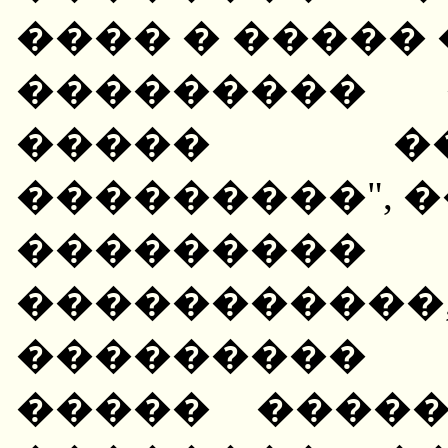
���� � �����
��������� 
����� �
���������", �
���������
�����������
���������
����� ����