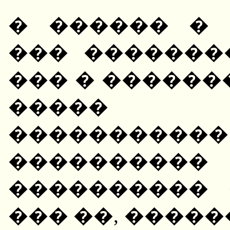
� ������ � 
��� �������
��� � ������
����� "H
�����������
��������
���������� 
��� ��, ����