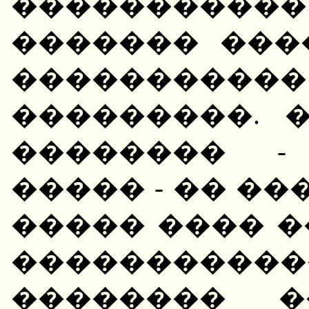
��������
������� ���
���������
���������. 
�������� -
����� - �� ��
����� ���� 
����������
�������� �