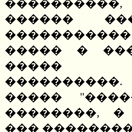
����������
������ ��
�����������
����� � ��
����� �
����������
����� "����
��������, �
��� ��������