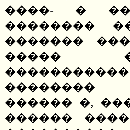
����- � ��
�������� �
������� ��
����� �
���������
�������� 
������ �, ��
������ ����