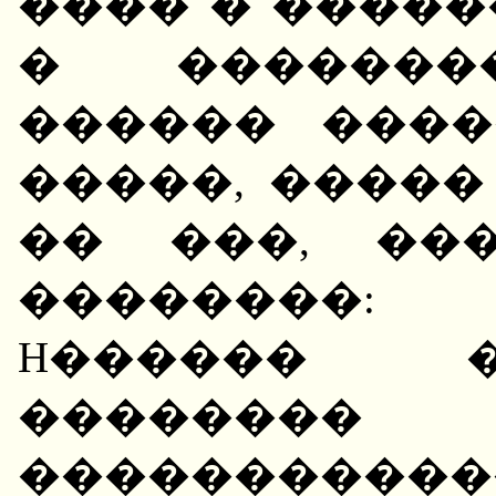
���� � ����
� �������
������ ����
�����, �����
�� ���, ��
��������: 
H������ �
������
���������