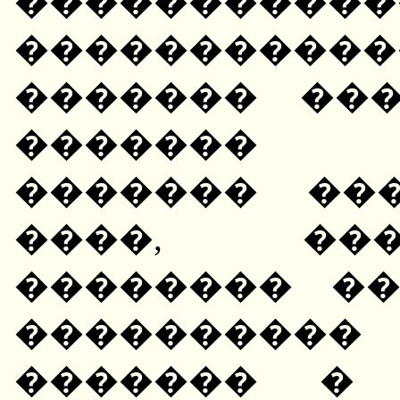
�����������
����������
������� ����
������� 
������� ���
����, ��
�������� �
���������
������� � 