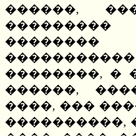
������, ��
��������� 
�������
����������
��������, � 
������, ��
����, ��� ��
����������, 