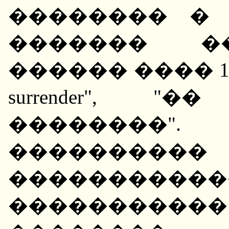
�������� �
������� �
������ ���� 1940 
surrender",
�������
���������
�����������
�������