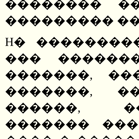
�������� �
��������� ��
H� ��������
��� ������
�������, �
�������, �
������, �
������� ���