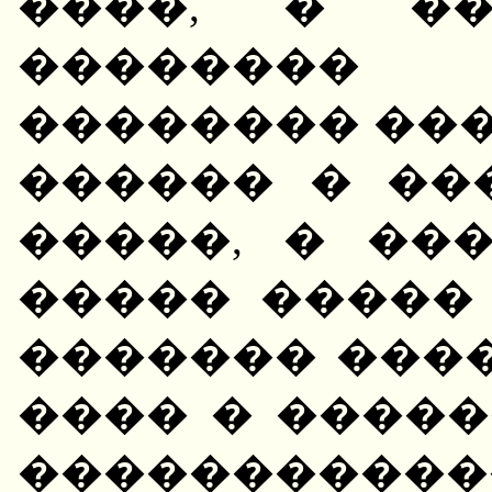
����, � ��
�������� 
�������� ��
������ � ��
�����, � ��
����� �����
������� ���
���� � �����
����������