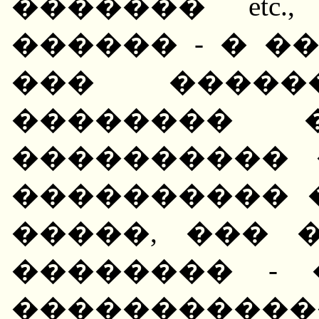
������� etc
������ - � �
��� �����
�������� �
���������� 
���������� 
�����, ��� 
�������� -
������