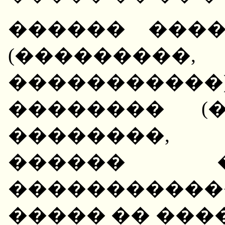
������ ���
(���������
��������
�������� (
��������, 
������ 
����������
����� �� ���