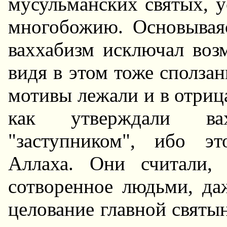
мусульманских святых, у
многобожию. Основываяс
ваххабизм исключал воз
видя в этом тоже сполза
мотивы лежали и в отрица
как утверждали вах
"заступником", ибо э
Аллаха. Они считали, 
сотворенное людьми, да
целование главной святы