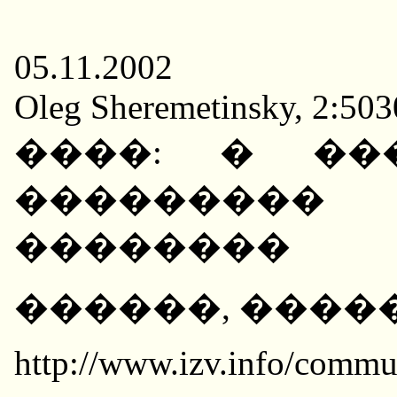
05.11.2002
Oleg Sheremetinsky, 2:50
����: � ��
��������� 
��������
������, ������
http://www.izv.info/comm