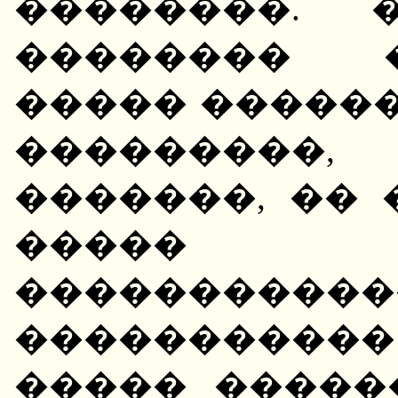
��������. 
�������� 
����� ������
���������
�������, ��
�����
�����������
�����������
����� �����