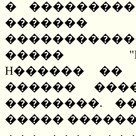
� ���������
�����
����������
����� "H��
H������ �� 
������ ����
��������. �
����� ������