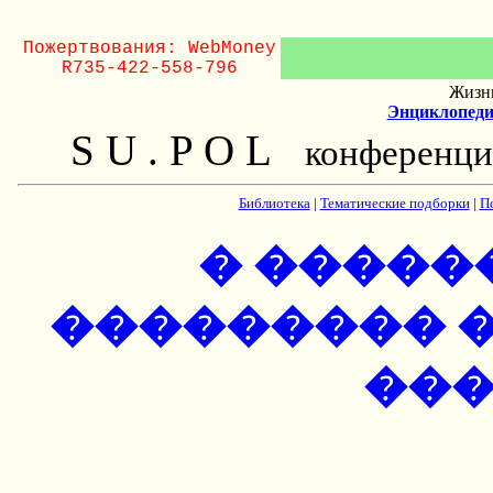
Пожертвования: WebMoney
R735-422-558-796
Жизнь
Энциклопеди
S U . P O L
конференци
Библиотека
|
Тематические подборки
|
П
� �����
��������� 
��