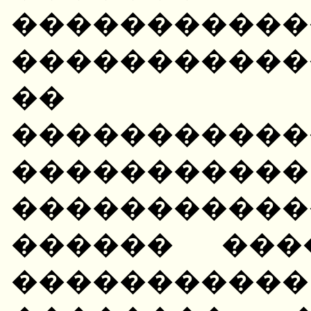
�����������
�����������
�� �
�����������
���������
����������
������ ���
���������