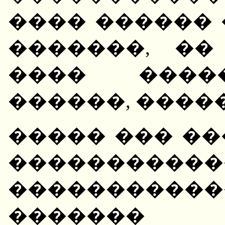
���� ������
�������, �
���� ����
������, ������
����� ��� �
��������
��������
�������