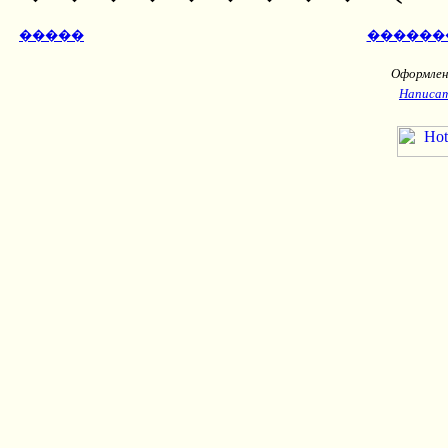
�����
������
Оформлени
Написат