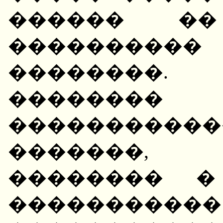
������ �
��������
��������. 
����
�����������
�������,
�������� �
������