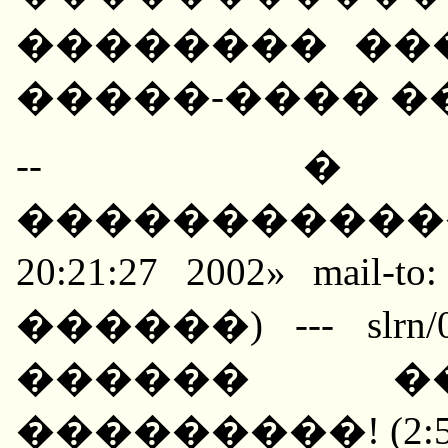
�������� ��
�����-���� �
-- � �
�������������
20:21:27 2002» mail-to:
������) --- slrn/0.9
������ �
���������! (2:503