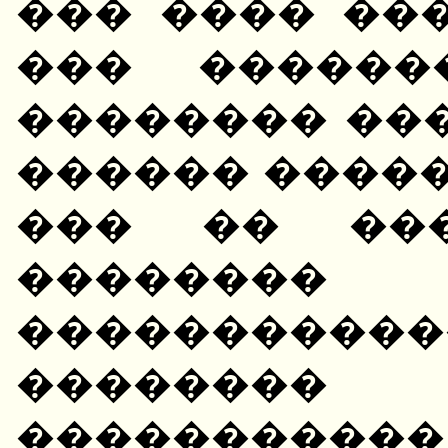
��� ���� ��
��� ������
�������� ��
������ �����
��� �� ���
�������� 
�������
��������
�����������