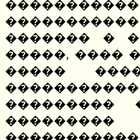
������
��������
������� � �
�����, ���� 
����� ���
�����������
��������� 
���������
�����������