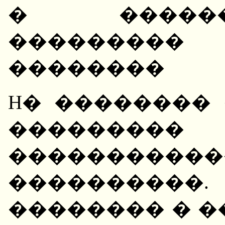
� �����
��������� 
��������
H� ��������
��������
�����������
���������
�������� � �