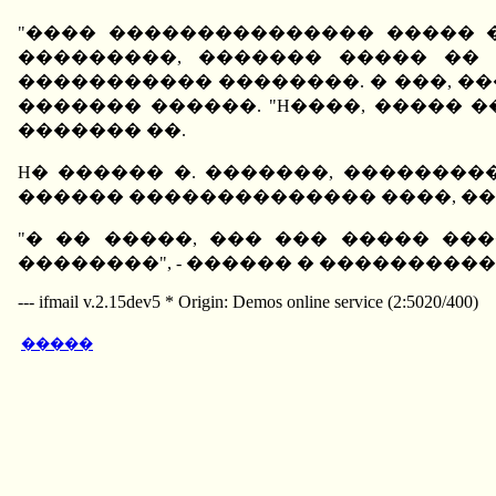
"���� ��������������� ����� 
���������, ������� ����� ��
����������� ��������. � ���, ��
������� ������. "H����, ����� �
������� ��.
H� ������ �. �������, �������
������ �������������� ����, ��
"� �� �����, ��� ��� ����� ��
��������", - ������ � ���������� �
--- ifmail v.2.15dev5 * Origin: Demos online service (2:5020/400)
�����