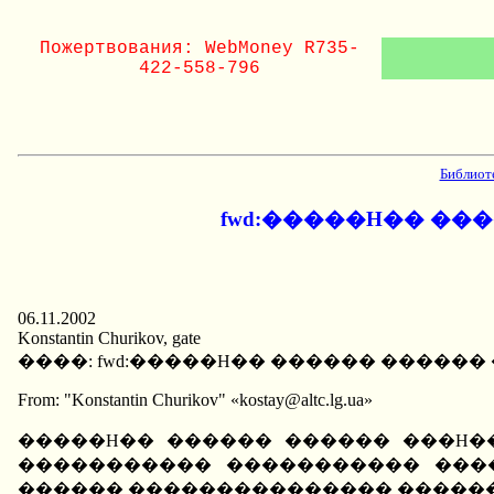
Пожертвования: WebMoney R735-
422-558-796
Библиот
fwd:�����H�� ��
06.11.2002
Konstantin Churikov, gate
����: fwd:�����H�� ������ ������
From: "Konstantin Churikov" «kostay@altc.lg.ua»
�����H�� ������ ������ ���H���
����������� ����������� ���
������ ��������������� ��������