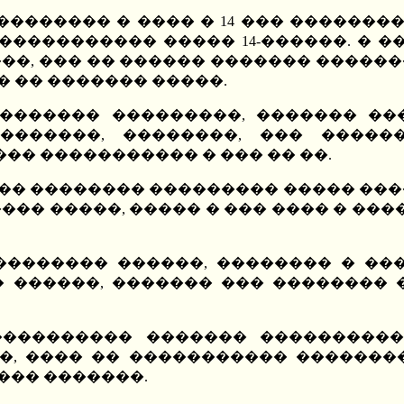
�������� � ���� � 14 ��� ��������"
��������� ����� 14-������. � ��
��, ��� �� ������ ������� �����
 �� ������� �����.
��������� ���������, ������� �
��������, ��������, ��� ������
� ����������� � ��� �� ��.
��� �������� ��������� ����� ��
�� �����, ����� � ��� ���� � ����,
�������� ������, �������� � ���
�� ������, ������� ��� �������
���������� ������� ����������
�, ���� �� ����������� �������
���� �������.