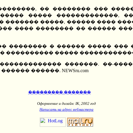
��������, �� �������� ��� �����
 ����� ����� �������������, ��
� ������� �����, ������ ���� ���
��� ���� �������� �� ������ ����
��� �������� � ������ ����� ���
� ���������� ����� ������������
�������������� �������. ��-���
����� ������. NEWSru.com
��������� �������
Оформление и дизайн: IK, 2002 год
Написать на адрес вебмастера