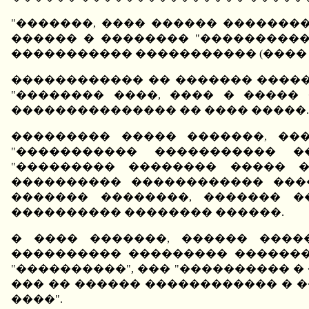
"�������, ���� ������ ��������
������ � �������� "���������
����������� ����������� (���� 
������������ �� ������� �����
"�������� ����, ���� � �����
��������������� �� ���� �����. �
��������� ����� �������, ��
"����������� ����������� �
"��������� �������� ����� �
���������� ������������ ���
������� ��������, ������� �
���������� �������� ������.
� ���� �������, ������ ����
���������� ��������� �������
"����������", ��� "���������� 
��� �� ������ ������������ � 
����".