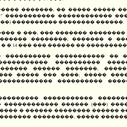
���� �������, �� ����� ����� ��
�" ����������� ������������ ��
��) ���������� �������� ������.
��� � ���, ��� ������� �������� 
 ������ ��������, ������� � �
 � 14 ��� ��� ������ �� ���������
� ���������� ����������� �� 
����������� ���������� ����
������ ������ �������, �����
��� ����� ��� ����, ����� ���
������������ ���������� �����
��������� ����������� ������
 ������������ ������ (���) ���
� ���� � ������ �������� ������ �
�������� ���������, ����� ����