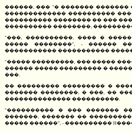
������, ��� "� ������� ������� 
������������� ���������� �����
���������� �������� �� ��� ���
���������� ��������, ���������
"���, ����������, ���� � ���
����� ��������", - ������ �
����������� ����������� ������
"����� ���������, ��� ����� ��
������ ����� ��������� � ������
���.
�� ��������� ��������� � ���
������� ��������, � ���, �� �
�������������� ����������.
"���������� � ��� ������� �
�������, ������� �� ���������
����� ������", - ���������� H��