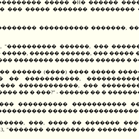
��������� ����� �H� ������ ����
�� ��� ����� ������� ��������� 
������ ���������� �������, ��� 10-1
, "���������� ������, ��� ������
�����, ������ ������, ��� ����� �
�� �������� �������� ������ � �
�� ������ (����) ���� ����� �����
� �� �����������, ����������
���� ������������, ��� �������
��� �� � ���?" - ������ �� � �����
���� ���������� ����������� ��
����������� ������ ������������
������, ���, ���� �� ������� ��
 � 13, "������� ���������� �����