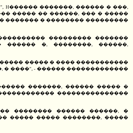
, H������ �������, ������ � ���,
�� ����� �� ������, ��� � �����
�� ������� � �������� ���������
����������� ��������� �������
 ������ �, ��������, ������,
������ ����� � ���� �����������
 � ����", - ������ �������������
����� �������, ������ ����� �
� ������������ ���������������
�� �������� ������ ������, �
�� ����� ����� ��������, �����