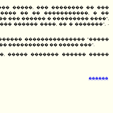
�� �����, ��� �������� �� ���
���� �� �� �����������, � ��
�� ��� ������ � ��������� ����",
�� ������ ����, �� � �������", -
 ������ ��������������� "�����
� ���������� �� ����� ���".
��, ����� ������� ������ �����
������