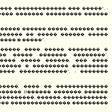
��� ������������� ��� �����", -
���� ������� ��������� ������
����� ������ �����, ������ ���
������� �� ����� ������ �����
���� � �����".
������ ���� ����� �������� �
�� ����� ������� ��������".
���� ����� ������, ��� ����
������ � ��������� ���������
��� ������������", - �������
�����, ���� �� �������������
������ H������ ������� ������
���������, ������, �����������.
���� ��������������� ���������