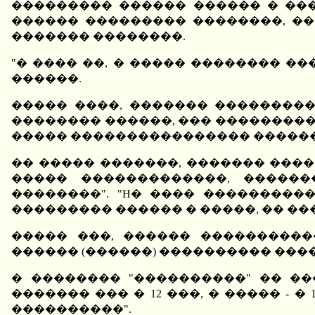
��������� ������ ������ � ��
������ ��������� ��������, �
������� ��������.
"� ���� ��, � ����� �������� ����
������.
����� ����, ������� ���������
�������� ������, ��� ��������� 
����� ���������������� ������
�� ����� �������, ������� ����
����� �������������, ������
��������". "H� ���� ���������
��������� ������ � �����, �� ���
����� ���, ������ ���������
������ (������) ���������� ��
� �������� "����������" �� �
������� ��� � 12 ���, � ����� -
����������".