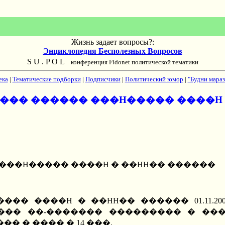
Жизнь задает вопросы?:
Энциклопедия Бесполезных Вопросов
S U . P O L
конференция Fidonet политической тематики
ека
|
Тематические подборки
|
Подписчики
|
Политический юмор
|
"Будни мараз
���� ������ ���H����� ����H
 ���H����� ����H � ��HH�� ������
�� ����H � ��HH�� ������ 01.11.
��� ��-������� ��������� � ���
 � ���� � 14 ���.