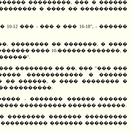
����� ���������, ��� � ������
�������� � ���� �� ����������
2 ��� - ��� � ��� 16-18", - ������
�, �������� �� �������, � ����
������ ���� 10-������ �������, �
������".
�� �������� �� ��, ��� "��� ���
����� ������������ � ������
� �� ������, � ���� �������� �
��� ���������.
���� - ������� ������ ������
���� ���������� ������ ������.
�� �������� ������� ���������
��� ���������� ������� ���������