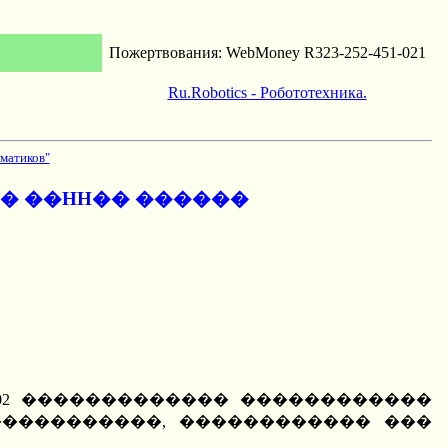
Пожертвования: WebMoney R323-252-451-021
Ru.Robotics - Робототехника.
матиков"
 � ��HH�� ������
2002 ������������� ������������
����������, ������������ ���