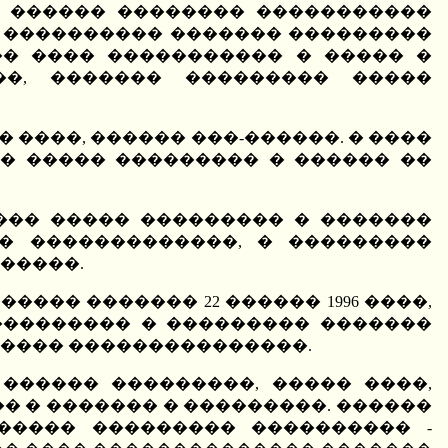
� ������ �������� �����������
 ���������� ������� ���������
�� ���� ����������� � ����� �
��, ������� ��������� �����
����, ������ ���-������. � ����
� ����� ��������� � ������ ��
��� ����� ��������� � �������
� �������������, � ���������
�����.
�� ������� 22 ������ 1996 ����,
���������� � ��������� �������
����� ���������������.
������ ���������, ����� ����,
� � ������� � ���������. ������
����� ��������� ���������� -