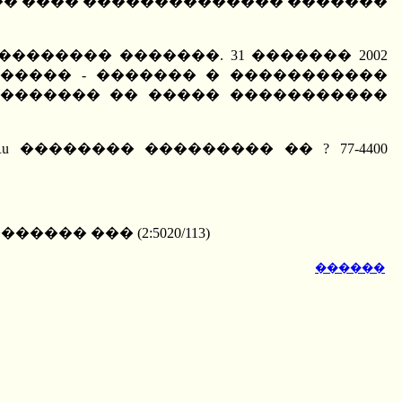
��� ���� �������������� �������
������ �������. 31 ������� 2002
����� - ������� � �����������
�������� �� ����� �����������
pyright c 2002 Lenta.Ru �������� ��������� �� ? 77-4400
����� ��� (2:5020/113)
������