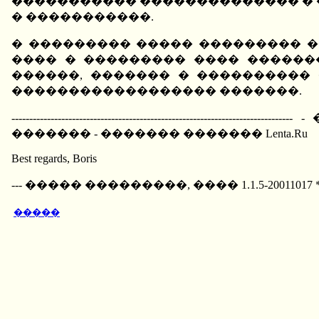
����������� �������������� � �
� �����������.
� ��������� ����� ��������� ��
���� � ��������� ���� ������
������, ������� � ����������
������������������ �������.
------------------------------------------------------
������� - ������� ������� Lenta.Ru
Best regards, Boris
--- ����� ���������, ���� 1.1.5-2001101
�����