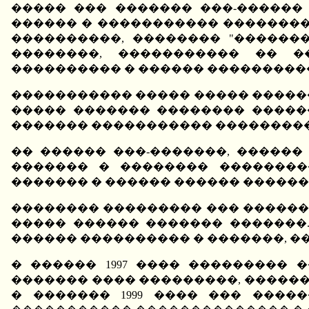
����� ��� ������� ���-������
������ � ����������� �������
����������, �������� "������
��������, ����������� �� �
���������� � ������ ���������
����������� ����� ����� ������
����� ������� �������� �����
������� ����������� ���������
�� ������ ���-�������, �����
������� � �������� ��������
������� � ������ ������ ������
�������� ��������� ��� �������
����� ������ ������� �������.
������ ���������� � �������, 
� ������ 1997 ���� ���������
������� ���� ���������, ������
� ������� 1999 ���� ��� ���