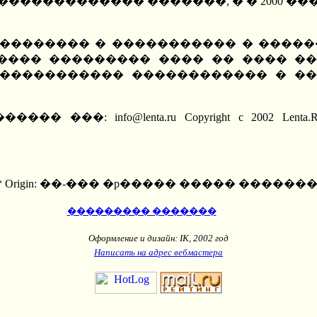
������������ �������, � � 2000 �
������� � ����������� � �������
���� ��������� ���� �� ���� ��
 ����������� ������������ � �
------------------------- - ������ ���: info@lenta.ru Co
7 * Origin: ��-��� �p����� ����� ��������
��������� �������
Оформление и дизайн: IK, 2002 год
Написать на адрес вебмастера