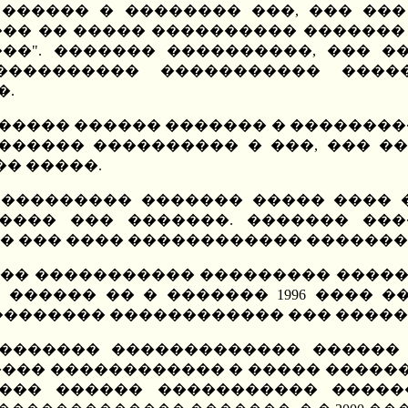
 ������ � �������� ���, ��� ��
��� �� ����� ���������� �������
���". ������� ����������, ��� �
���������� ����������� ����
�.
���� ������ ������� � ��������� 
������ ���������� � ���, ��� ��
� �����.
� ��������� ������� ����� ���� 
���� ��� �������. ������� ���
� ��� ���� ������������ �������
� ����������� ��������� ��������
 ������ �� � ������� 1996 ���� 
��������� ������������ ��� ����
 �������� ������������� ������ 
��� ������������ � ����� ������
����� ������ ����������� �����