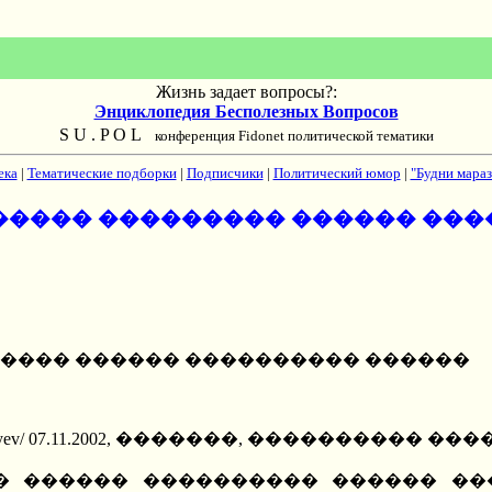
Жизнь задает вопросы?:
Энциклопедия Бесполезных Вопросов
S U . P O L
конференция Fidonet политической тематики
ека
|
Тематические подборки
|
Подписчики
|
Политический юмор
|
"Будни мараз
����� ��������� ������ ���
����� ������ ���������� ������
07/yandarbiyev/ 07.11.2002, �������, ���������� ���
� ������ ���������� ������ ��