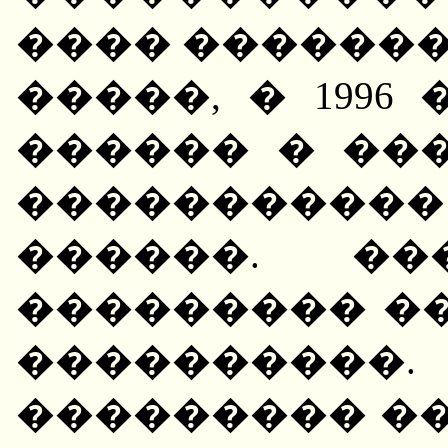
���� �������
�����, � 1996
������ � ��
���������
������. �
��������� ��
����������.
��������� ��