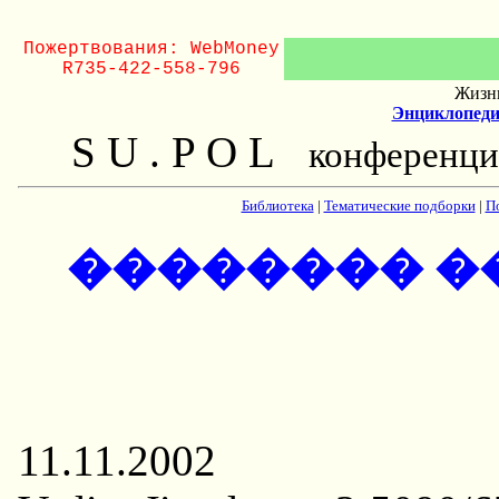
Пожертвования: WebMoney
R735-422-558-796
Жизнь
Энциклопеди
S U . P O L
конференци
Библиотека
|
Тематические подборки
|
П
�������� �
11.11.2002