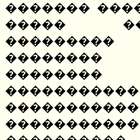
������� ���
����� �
���������
�������� �
��������
����������
�����������
����������