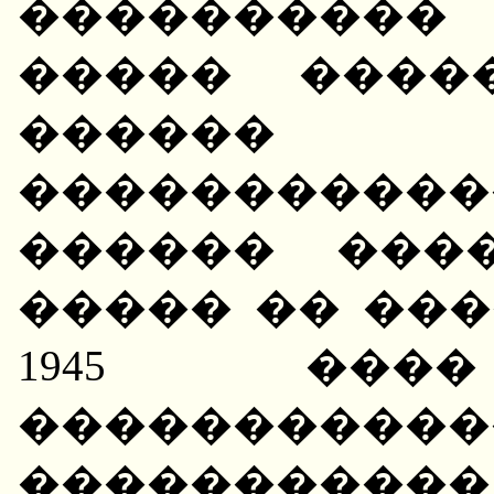
���������
����� ����
������
�����������
������ ����
����� �� ���
1945 ���
�����������
����������� 