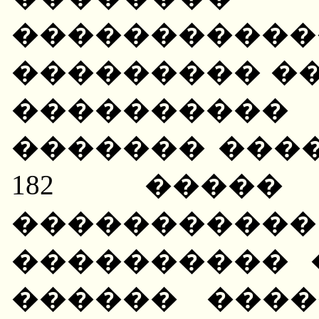
����������
��������� ��
����������
������� ���
182 ����
����������
���������� 
������ ����