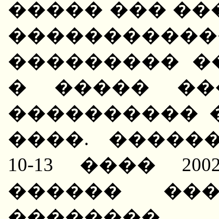
����� ��� ��
���������
��������� �
� ����� ��
���������� �
����. �����
10-13 ���� 2
������ ���
�����