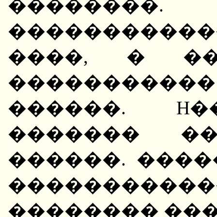
��������. 
������������
����, � ��
����������
������. H�
������� ��
������. ����
���������
�������� ���