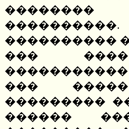
�������� 
����������
���������� �
��� ����
�����������
��� �����
��������� ��
������ ���