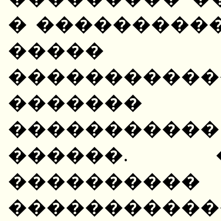
� ���������
����� ��
��������
������
�����������
������. 
��������
�����������