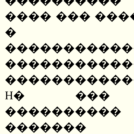
����������
���� ��� ���
� ���
����������
�����������
����������
H� ��� �
����������
������� �