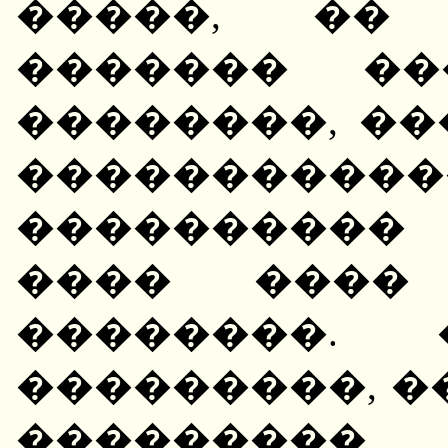
�����, ��
������� ��
��������, �
����������
����������
���� ����
��������. 
���������, �
���������