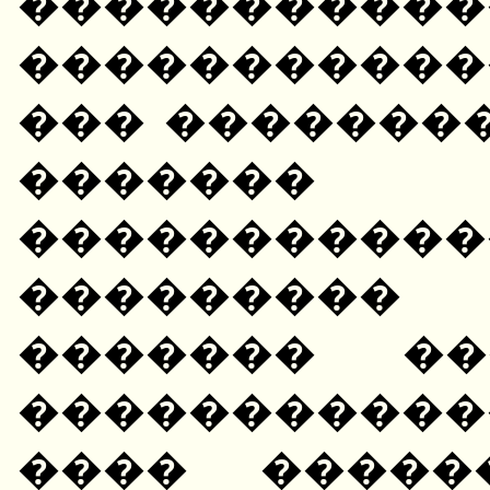
����������
�����������
��� �������
������� 
�����������
���������
������� ��
����������
���� �����