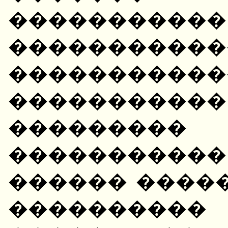
��������
�����������
����������
����������
��������
��������
������ ����
����������