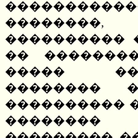
����������
�������
���������� 
�� �������
����� ��
�������� �
���������� �
��������
��������� �