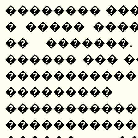
�������� ���
� ����� ���
�� �������
������ ��� 
��������
���������
�����������
�����������.