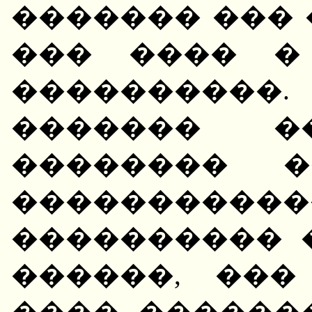
������� ��� 
��� ���� �
����������.
������� �
�������� �
���������
���������� 
������, ���
���� ������