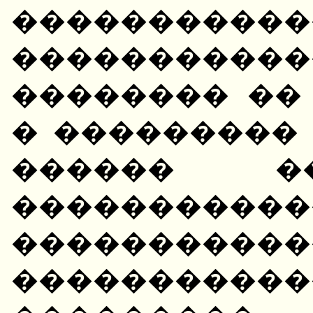
�������
���������
�������� ��
� ���������
������ 
������
�����������
��������