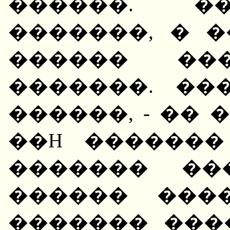
������. �
�������, � 
������ ��
�������. ���
������, - �� 
��H �������
������� ��
������ ���
������� ���