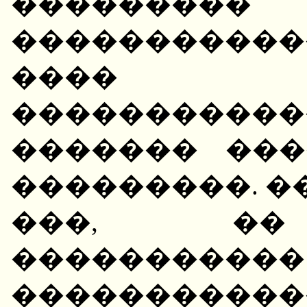
��������� 
�����������
���� �
�����������
������� ���
���������. �
���, ��
�����������
����������