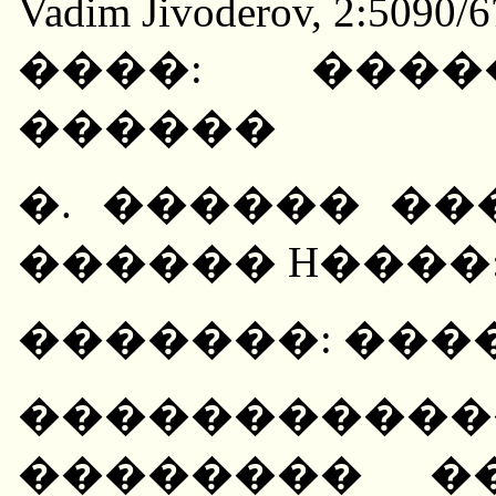
Vadim Jivoderov, 2:5090/6
����: ����
������
�. ������ �
������ H����: 
�������: ��
����������
�������� �