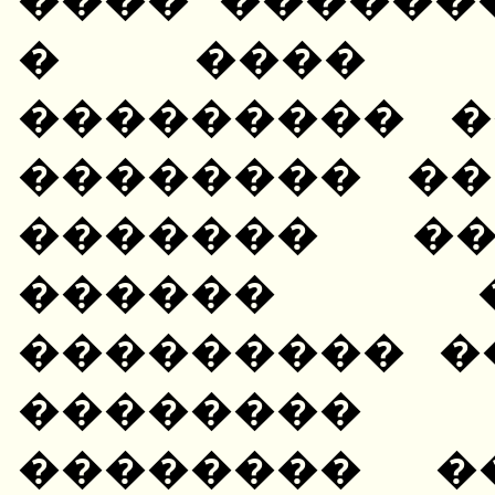
� ���� �
��������� �
�������� ��
������� ��
������ 
��������� �
�������
�������� �