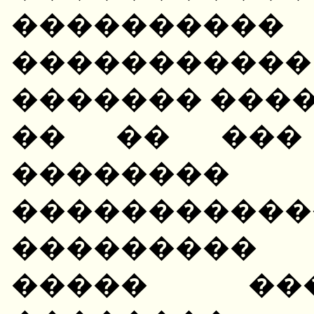
����������
�����������
������� ����
�� �� ���
��������
�����������
��������� 
����� ��