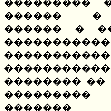
��������� 
������ � 
������ � �
������
�����������
����������
�������� �� 
��������� 
�������