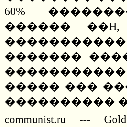
60% ������
������ ��H
��������
������� ����
�����������
����� ��� �
���������� 
communist.ru --- Gol