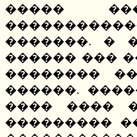
����� ��
����������
�������. � 
������ ��� 
�������� �
������. ����
���� ���� 
��������� �