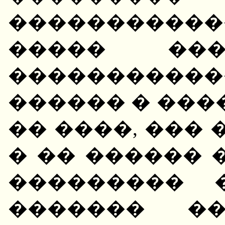
����������
����� ���
����������
������ � ����
�� ����, ��� 
� �� ������ 
��������� 
������� ��