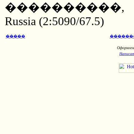
����������, ��
Russia (2:5090/67.5)
�����
������
Оформлени
Написат