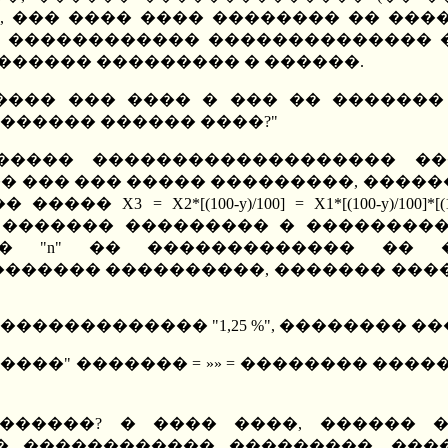
 ��� ���� ���� �������� �� ���
�� ������������ �������������� 
������ ��������� � ������.
����� ��� ���� � ��� �� �������
������ ������ ����?"
����� ������������������� ��
�� ��� ��� ����� ���������, ����
 ����� X3 = X2*[(100-y)/100] = X1*[(100-y)/1
, ������� ��������� � ���������
� "n" �� ������������� �� �����
���� ����������, ������� ����� 
������������ "1,25 %", �������� �
��" ������� = »» = �������� ������� 
 ������? � ���� ����, ������ �
� ������������ ���������, ���