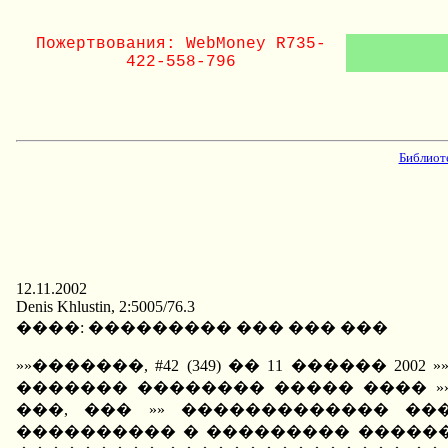
Пожертвования: WebMoney R735-
422-558-796
Библиот
12.11.2002
Denis Khlustin, 2:5005/76.3
����: ��������� ��� ��� ���
»»�������, #42 (349) �� 11 ������
������� �������� ����� ���� »
���, ��� »» ������������� ��
���������� � ��������� ������