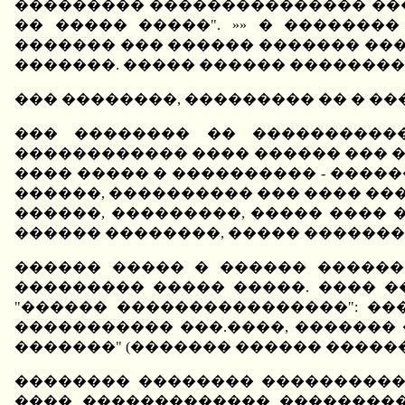
��������� ��������������� ���
�� ����� �����". »» � ������
������� ��� ������ ������� ����
�������. ����� ������ ��������
��� ��������, ��������� �� � ���
��� �������� �� �����������
������������ ���� ������ ��� �
���� ����� � ���������� - ����
������, ���������� ��� ���� ���
������, ���������, ����� ���� 
������ ��������, ����� ������
������ ����� � ������ ������
��������� ����� �����. ���� �
"������ ����������������": �
����������� ���.����, �������
�������" (������� ������ ������
�������� �������� ����������,
���� ������������� ����������