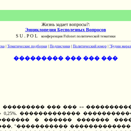
Жизнь задает вопросы?:
Энциклопедия Бесполезных Вопросов
S U . P O L
конференция Fidonet политической тематики
ека
|
Тематические подборки
|
Подписчики
|
Политический юмор
|
"Будни мараз
��������� ��� ��� ���
 2002 »» ��������� ��� ��� »» �����
» 0,25%. ������������� ���������
������� � ������ ������� ����
��, "����������� ������������� 