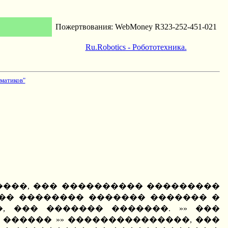
Пожертвования: WebMoney R323-252-451-021
Ru.Robotics - Робототехника.
матиков"
��������, ��� ���������� ���������
��� �������� ������� ������� �
, ��� ������� �������. »» ���
������ »» ���������������, ���