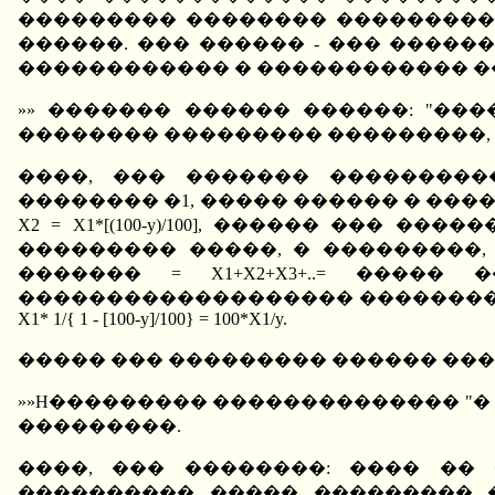
��������� �������� ���������,
������. ��� ������ - ��� ����
������������ � ������������ �
»» ������� ������ ������: "��
�������� ��������� ���������, 
����, ��� ������� ���������
�������� �1, ����� ������ � ���
X2 = X1*[(100-y)/100], ������ ��� �������
��������� �����, � ���������
������� = X1+X2+X3+..= ����� �
������������������� ����������
X1* 1/{ 1 - [100-y]/100} = 100*X1/y.
����� ��� ��������� ������ ����
»»H��������� �������������� "� ��
���������.
����, ��� ��������: ���� ��
���������� ����� ��������� 