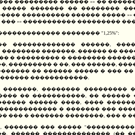
�� ��������� ������ »» �� ������
�� ����� ������� �� �������� ��
��� ���������� ������ ����� »» ��
 ��� »» ����������� ��������� �
������������ �������� "1,25%":
� ������������� ������, ����
 �������� �������. ������ �� ���
��� � ��������� � �������� ������
�, ��������� � ��, ��� ������, ���
������� �� ������ ����� � ��� ��
������� ������������.
 �������, �������� ��������� 
���� �� �����������, �� ������ 
������� ������ ����, ���� �����
 ������������ � ������� ��� ����
� ��� � ������� ��������, ��� � �
 ������� ��� ����� "�����������
, ������ �������������� (�� ��