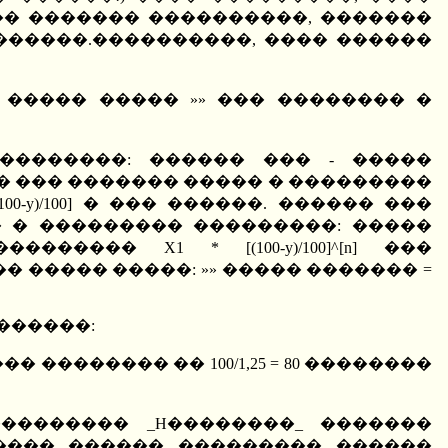
�� ������� ����������, �������
������.����������, ���� ������
 ����� ����� »» ��� �������� �
��������: ������ ��� - �����
�� ��� ������� ����� � ���������
00]*[(100-y)/100] � ��� ������. ������ ���
 � ��������� ���������: �����
���� X1 * [(100-y)/100]^[n] ���
����� �����: »» ����� ������� =
�������:
�������� �� 100/1,25 = 80 ��������
�������� _H��������_ �������
���� ������ ��������� ������