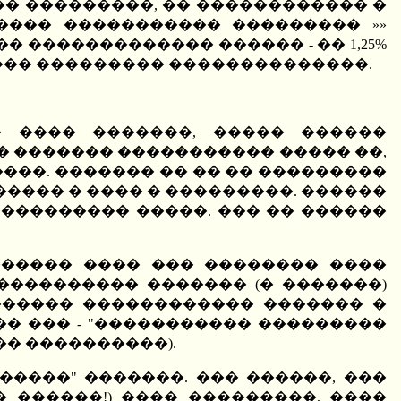
� ���������, �� ������������ �
���� ����������� ��������� »»
 ������������� ������ - �� 1,25%
���� ��������� ��������������.
 ���� �������, ����� ������
� ������� ����������� ����� ��,
���. ������� �� �� �� ���������
����� � ���� � ���������. ������
 ��������� �����. ��� �� ������
������ ���� ��� �������� ����
���������� ������� (� �������)
������ ������������ ������� �
� ��� - "����������� ���������
�� ����������).
����" �������. ��� ������, ���
 ������!) ���� ���������, ����