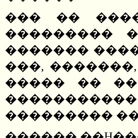
��� �� ���
��������� 
������� ����
���, �������
����� �� ��
��������
��������� ��
������ ��H��