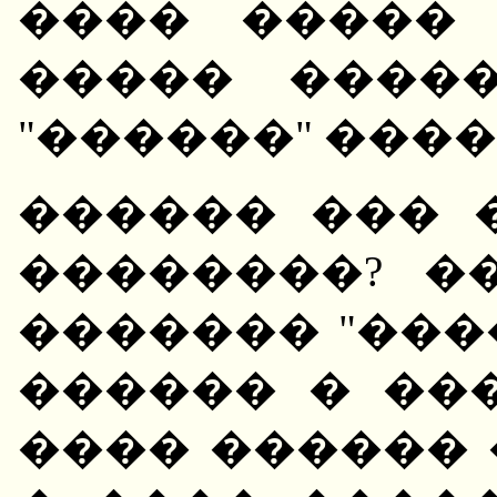
���� �����
����� ����
"������" ���� 
������ ��� 
��������? �
������� "���
������ � ��
���� ������