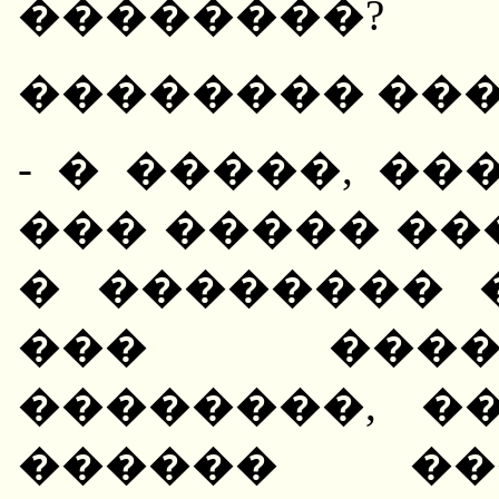
��������?
�������� ���
- � �����, ��
��� ����� ��
� �������� 
��� ����
��������, �
������ ��