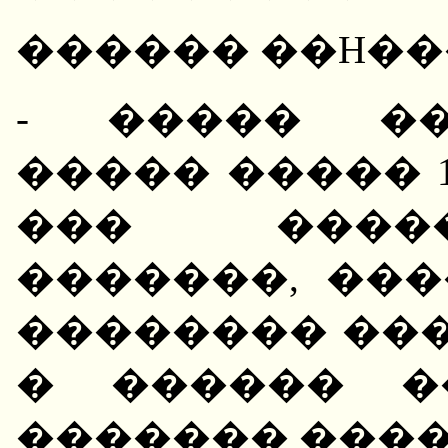
������ ��H��
- ����� ��
����� ����� 1
��� ����
�������, ��
�������� ���
� ������ �
������� ����