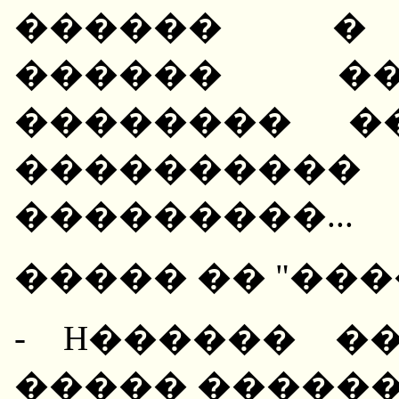
������ � 
������ ��
�������� ��
����������
���������...
����� �� "��
- H������ �
����� ������