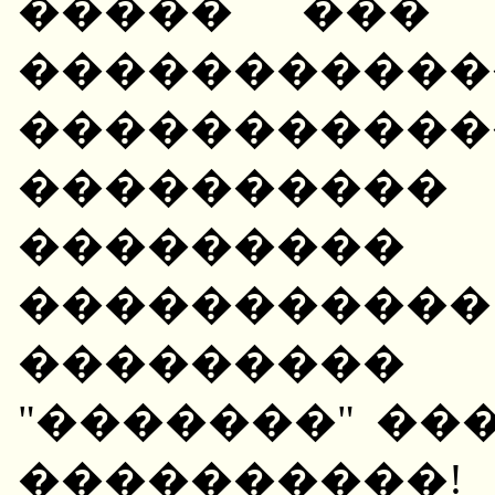
����� ��� 
����������
�����������
���������
�������
����������
��������
"�������" ��
����������!