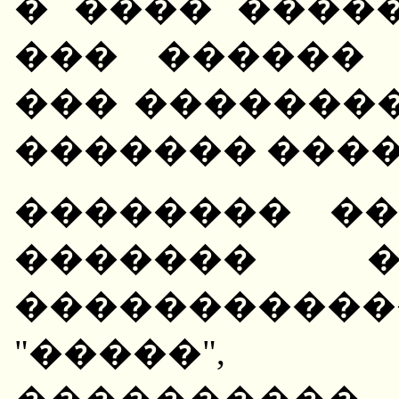
� ���� �����
��� ������
��� �������
������� ���
�������� �
������� �
����������
"�����"