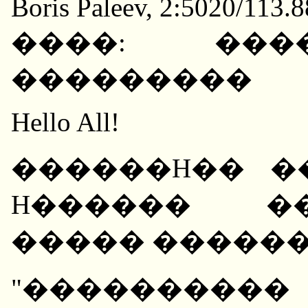
Boris Paleev, 2:5020/113.
����: ���
���������
Hello All!
������H�� �
H������ �
����� �����
"����������