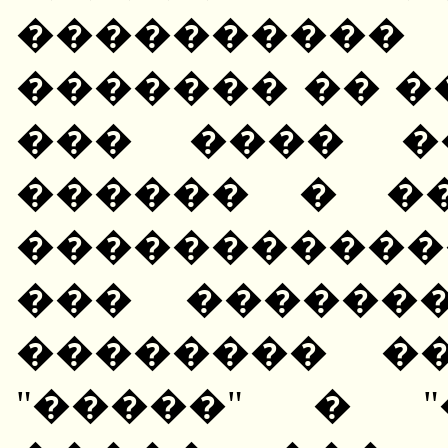
���������
������� �� �
��� ���� �
������ � �
�����������
��� �������
�������� �
"�����" � "