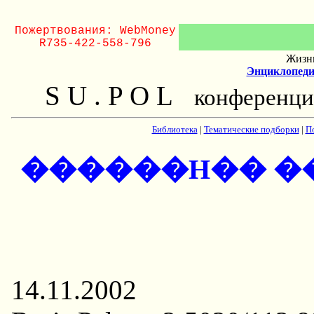
Пожертвования: WebMoney
R735-422-558-796
Жизнь
Энциклопеди
S U . P O L
конференци
Библиотека
|
Тематические подборки
|
П
������H�� �
14.11.2002