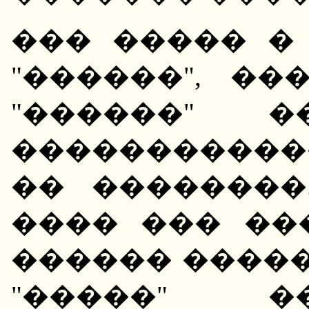
��� ����� �
"������", �
"������" �
����������
�� ��������.
���� ��� ��
������ �����
"�����" �