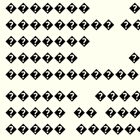
������� �
��������� ��
������� �
������
�����������
������ ���
����� �� ���
����� �����