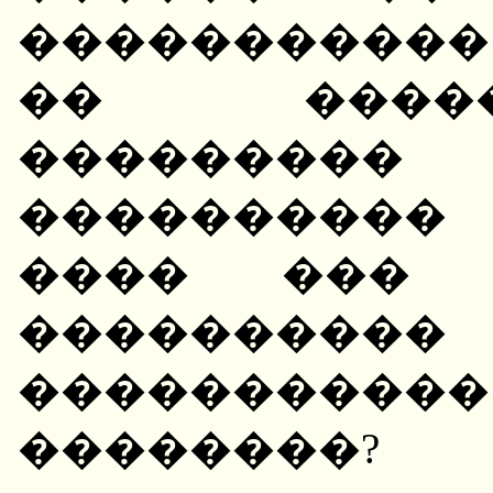
����������
�� ����
��������� 
����������
���� ��� �
��������
��������
��������?