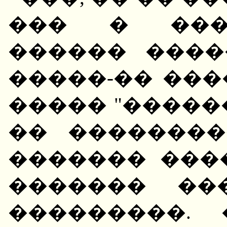
��� � ���
������ ����
�����-�� ��
����� "�����
�� ��������
������� ���
������� ��
���������.