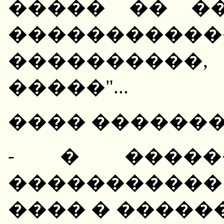
����� �� �
��������
���������
�����"...
���� �������
- � �����
�����������
���� � �����