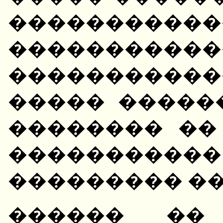
�����������
�����������
������������
����� �����
�������� ��
����������
��������� ��
������ �� 