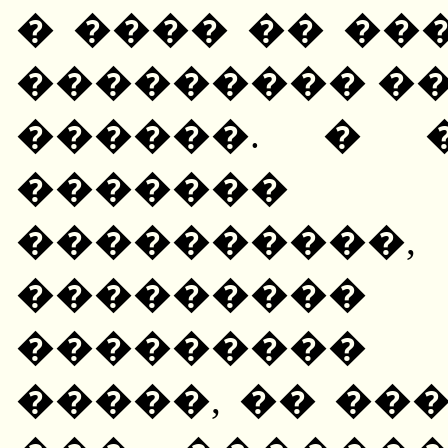
� ���� �� ��
��������� ��
������. � 
�������
��������
�������
��������� 
�����, �� ��