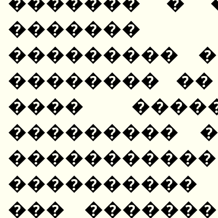
������� � 
�������
��������� �
�������� ��
���� �����
��������� 
�������
����������
��� �������