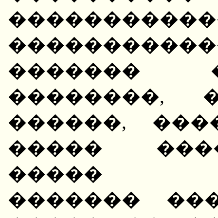
����������
����������
������� �
��������, 
������, ��
����� ����
����� ��
������� ��