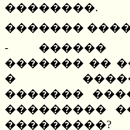
��������.
������� ���
- ������ 
������� �� 
� �������
������� ���
��������� �
���������?