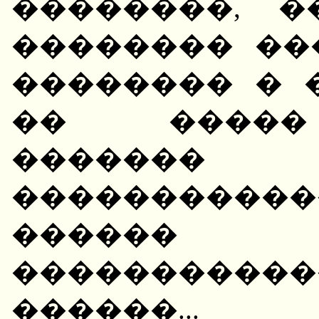
��������, 
�������� ��
�������� � 
�� �����
�������
�����������
������
����������
������...