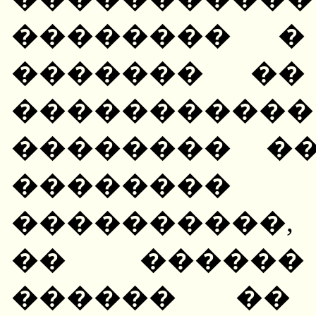
�������� �
������� ��
����������� 
�������� �
������
����������,
�� ������
������ �� 