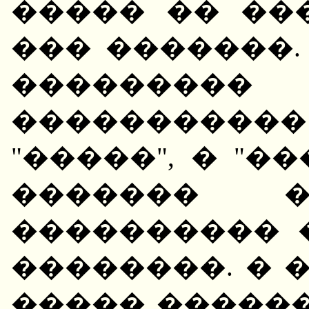
����� �� ��
��� �������.
���������
�����������
"�����", � "�
������� �
���������� 
��������. � 
����� ������