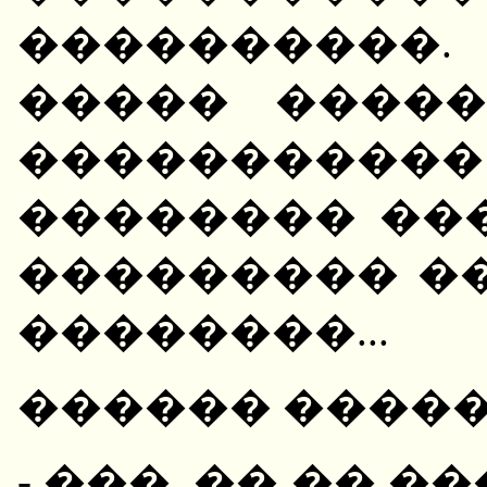
����������.
����� ����
�����������
�������� ��
��������� �
��������...
������ �����
- ���, �� �� 