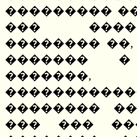
��������� �
��� ����
�������� ��,
������� � 
�������,
����������
�������� �
��� ��� ��