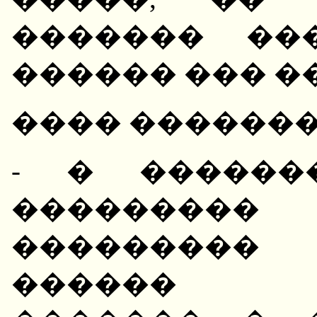
������� ��
������ ��� �
���� �������
- � ������
��������
���������
������ ��