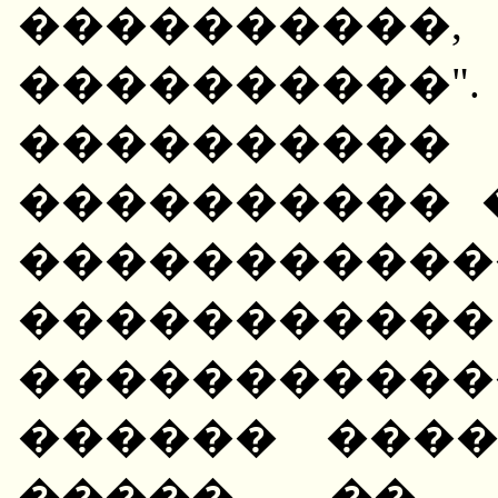
����������
��������
��������
���������� 
��������
����������
����������
������ ���
�����, �� 