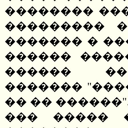
�������� ��
��������� �
������� � ��
������ ����
������ ��
������� "���
�� �� ������"
��� ����� 