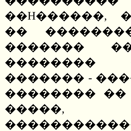
�������
��H������, 
�� �������
������� ��
�������� 
������� - ��
�������� ��
�����, ��
�����������