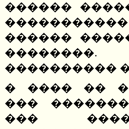
������ ����
����������� 
������ ����
��������
���������� �
� ���� �� �
��� ������
��� �����