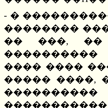
- � ��������
�������� ���
�� ���, ��
����������
���� ���� �
����� ����, 
��������
��������