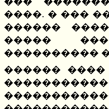
��� �������
����. � ��� �
������ ���
����� ��
���������� �
������ ����
�����������
����������
����������