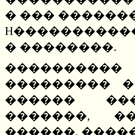
� ��� ������
H�����������
� ��������.
��������
��������� �
������ ��
�������, �
������, �����