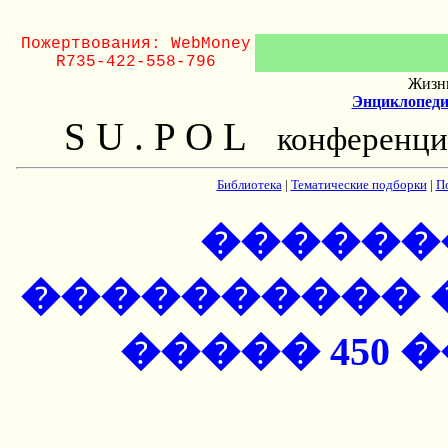
Пожертвования: WebMoney
R735-422-558-796
Жизнь
Энциклопеди
S U . P O L
конференци
Библиотека
|
Тематические подборки
|
П
������
���������� 
����� 450 