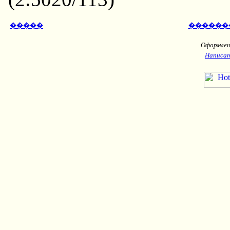
�����
������
Оформлени
Написат