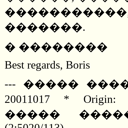
�����������
�������.
� ��������
Best regards, Boris
--- ����� ����
20011017 * Orig
����� ����
(2:5020/113)