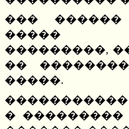
��� ������
����� ��
���������, �
�� �������
�����.
����������� 
� ���������