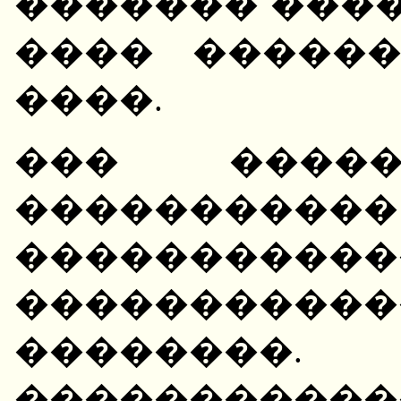
������� ����
���� �����
����.
��� �����
�������
�����������
�����������
�������
�����������