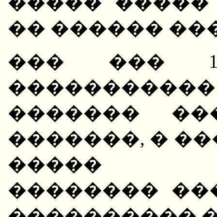
����� �����
�� ������ ��
��� ��� 1
�����������
������� ��
�������, � �
����� ��
�������� ��
���������� �