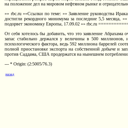
на положение дел на мировом нефтяном рынке и отрицательно
»» rbc.ru »»Ссылки по теме: »» Заявление руководства Ирак
достигли рекордного минимума за последние 5,5 месяца, »
подорвет экономику Европы, 17.09.02 »» rbc.ru =======
От себя хотелось бы добавить, что это заявление Абрахама 
запас стабильно держался у величины в 500 миллионов, и
психологического фактора, ведь 592 миллиона баррелей с
полной приостановке экспорта на собственной добыче и зап
против Саддама, США продержатся на нынешнем потреблении т
--- * Origin: (2:5005/76.3)
назад