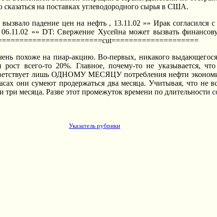
 сказаться на поставках углеводородного сырья в США.
а вызвало падение цен на нефть , 13.11.02 »» Ирак согласился
» 06.11.02 »» DT: Свержение Хусейна может вызвать финансову
============================cut====================
очень похоже на пиар-акцию. Во-первых, никакого выдающегося
 рост всего-то 20%. Главное, почему-то не указывается, чт
оответствует лишь ОДHОМУ МЕСЯЦУ потребления нефти эконом
асах они сумеют продержаться два месяца. Учитывая, что не в
ри месяца. Разве этот промежуток времени по длительности соо
Указатель рубрики