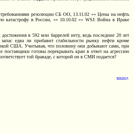
 с требованиями резолюции СБ ОО, 13.11.02 »» Цены на нефть
ю катастрофу в России, »» 10.10.02 »» WSJ: Война в Ираке
 достижения в 592 млн баррелей нету, ведь последние 20 лет
о запас едва ли прибавит стабильности рынку нефти кроме
икой США. Учитывая, что половину они добывают сами, при
се поставщики готовы перекрывать кран в ответ на агрессию
тветствует той браваде, с которой он в СМИ подается?
вперед