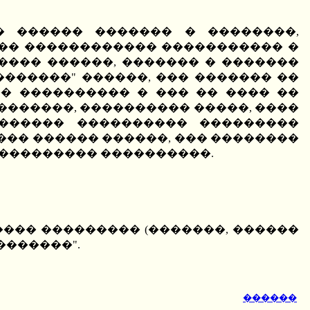
 ������ ������� � ��������,
�� ������������ ����������� �
 ���� ������, ������� � �������
������" ������, ��� ������� ��
� ���������� � ��� �� ���� ��
�������, ���������� �����, ����
������ ���������� ���������
�� ������ ������, ��� ��������
���������� ����������.
����� ��������� (�������, ������
�������".
������