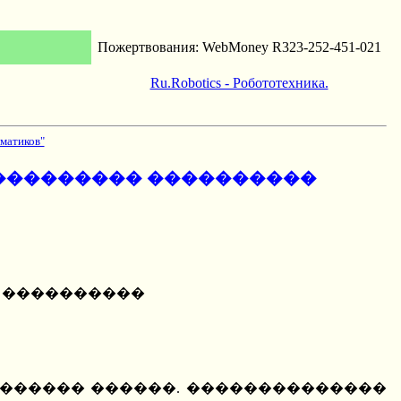
Пожертвования: WebMoney R323-252-451-021
Ru.Robotics - Робототехника.
матиков"
���������� ����������
� ����������
 ������� ������. ��������������