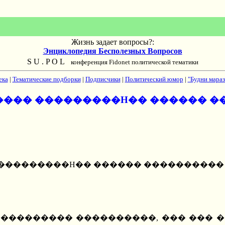
Жизнь задает вопросы?:
Энциклопедия Бесполезных Вопросов
S U . P O L
конференция Fidonet политической тематики
ека
|
Тематические подборки
|
Подписчики
|
Политический юмор
|
"Будни мараз
����� ���������H�� ������ 
� ���������H�� ������ ���������
����������� ����������, ��� ���