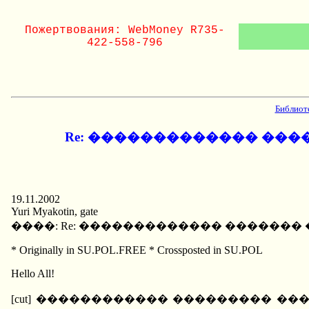
Пожертвования: WebMoney R735-
422-558-796
Библиот
Re: ������������� ��
19.11.2002
Yuri Myakotin, gate
����: Re: ������������� ������
* Originally in SU.POL.FREE * Crossposted in SU.POL
Hello All!
[cut] ������������ ��������� �