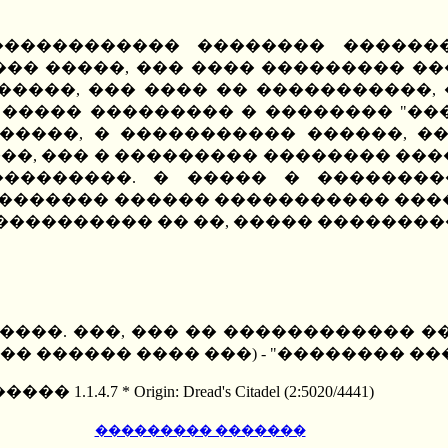
����������� �������� �������
�� �����, ��� ���� ��������� ��
������, ��� ���� �� �����������,
 ����� ��������� � �������� "���
�����, � ����������� ������, ��
��, ��� � ��������� �������� ���
��������. � ����� � ��������
������� ������ ����������� ����
����������� �� ��, ����� �������
�����. ���, ��� �� ������������ 
� ������ ���� ���) - "�������� ��
 1.1.4.7 * Origin: Dread's Citadel (2:5020/4441)
��������� �������