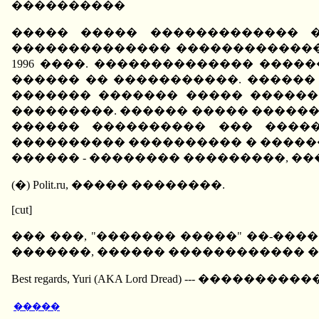
����������
����� ����� ������������� �
�������������� �������������
1996 ����. �������������� ����
������ �� �����������. ������
������� ������� ����� ������
���������. ������ ����� ������
������ ���������� ��� �����
���������� ���������� � �����
������ - �������� ���������, �
(�) Polit.ru, ����� ��������.
[cut]
��� ���, "������� �����" ��-���
�������, ������ ������������ ��
Best regards, Yuri (AKA Lord Dread) --- ���������������
�����